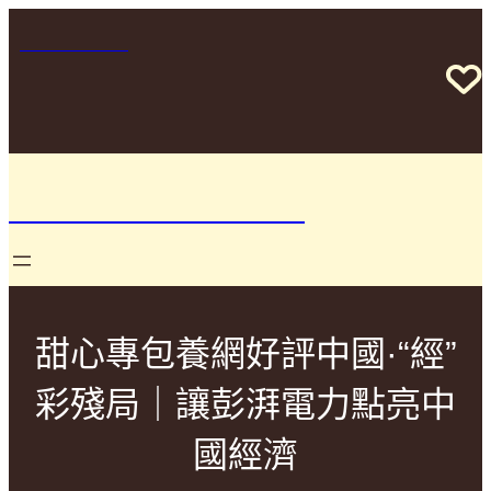
跳
至
+1234567890
主
要
Free worldwide shipping on orders over $50 –
內
Taste the farm-fresh difference!
容
你要如何衡量你的人生
甜心專包養網好評中國·“經”
彩殘局｜讓彭湃電力點亮中
國經濟