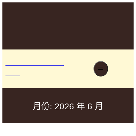
跳
至
+1234567890
主
要
Free worldwide shipping on orders over $50 –
內
Taste the farm-fresh difference!
容
你要如何衡量你的
人生
月份:
2026 年 6 月