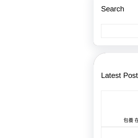
Search
S
e
a
r
c
h
）
Latest Pos
光影
海離
包養 
花樸實無華，絕不起眼，卻幽香浮動，回
市北