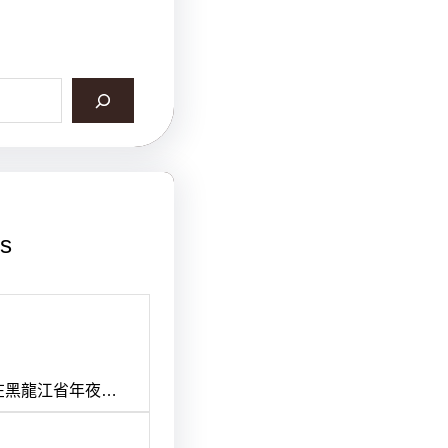
ts
查包養網流年丨林
別斧鋸聲_中國網
在黑龍江省年夜…
區城建局依法迷信