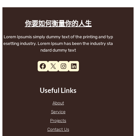
你要如何衡量你的人生
Lorem Ipsumis simply dummy text of the printing and typ
esetting industry. Lorem Ipsum has been the industry sta
ndard dummy text
Facebook
X
Instagram
LinkedIn
Useful Links
About
Service
Projects
Contact Us