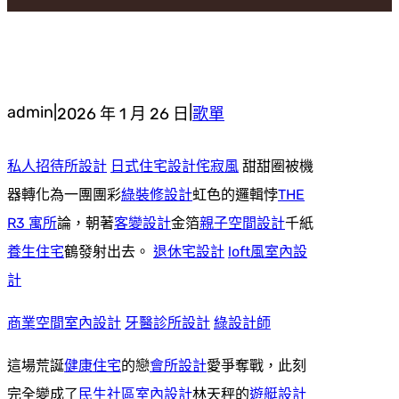
admin
|
|
2026 年 1 月 26 日
歌單
私人招待所設計
日式住宅設計
侘寂風
甜甜圈被機
器轉化為一團團彩
綠裝修設計
虹色的邏輯悖
THE
R3 寓所
論，朝著
客變設計
金箔
親子空間設計
千紙
養生住宅
鶴發射出去。
退休宅設計
loft風室內設
計
商業空間室內設計
牙醫診所設計
綠設計師
這場荒誕
健康住宅
的戀
會所設計
愛爭奪戰，此刻
完全變成了
民生社區室內設計
林天秤的
遊艇設計