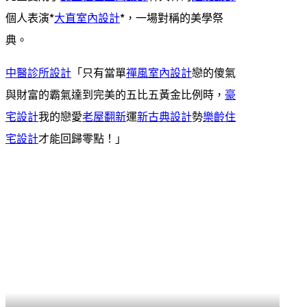
個人表演*
大直室內設計
*，一場對稱的美學祭
典。
中醫診所設計
「只有當單
禪風室內設計
戀的傻氣
與財富的霸氣達到完美的五比五黃金比例時，
豪
宅設計
我的戀愛
老屋翻新
運
新古典設計
勢
樂齡住
宅設計
才能回歸零點！」