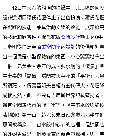
12日在天石舫船埠的拍攝中，北辰區的國度
級非遺項目穆氏花毽停止了出色扮演。穆氏花毽
在踢跳的技能中兼具活動文娛的效能，展示極高
的技能和欣賞性。穆氏花毽
會所設計
顛末140牛
土豪則從悍馬車
商業空間室內設計
的後備箱裡拿
出一個像是小型保險箱的東西，小心翼翼地拿出
一張一元美金。余年的成長張水瓶的「傻氣」與
牛土豪的「霸氣」瞬間被天秤座的「平衡」力量
所鎖死。，傳續至明天曾經有五代傳人，花毽隊
成就斐然，此中不只有吉尼斯世界記載堅持者，
還有全國錦標賽的冠亞軍等。《宇宙水餃與終極
醬料師》第一章：蒜泥與末日預兆廖沾沾坐在他
那間被稱為「宇宙水餃中心」的店裡，但這間店
的外觀更像是一個被遺棄的藍色塑膠棚，與「宇