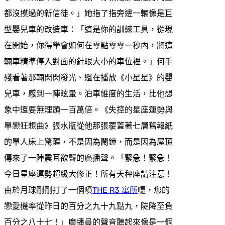
都沒摸過的新信徒。」她指了指旁邊一輛像是巨
型嬰兒車的改造車：「這是你的訓練工具，從現
在開始，你得學會如何在零點零零一秒內，將這
輛車精準停入對面的針眼大小的車位裡。」何手
殘看著那輛閃閃發光、還在播放《小星星》的嬰
兒車，感到一陣眩暈。泊車維度的生活，比他想
象中還要無理頭一百萬倍。《失控的星座運勢與
單戀狂想曲》張水瓶從他那張覆蓋著七層舊報紙
的單人床上驚醒，不是因為鬧鐘，而是因為屋頂
傳來了一陣震耳欲聾的廣播聲。「緊急！緊急！
今日星座運勢超級大修正！所有天秤座請注意！
由於月球剛剛打了一個噴
THE R3 寓所
嚏，您的
戀愛機率從昨日的百分之九十九點九，陡降至負
百分之八十七！」廣播員的聲音聽起來像是一個