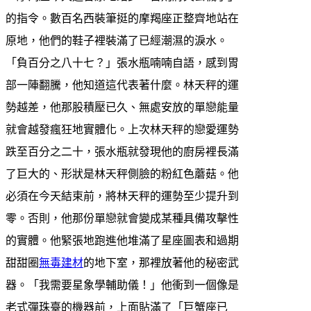
的指令。數百名西裝筆挺的摩羯座正整齊地站在
原地，他們的鞋子裡裝滿了已經潮濕的淚水。
「負百分之八十七？」張水瓶喃喃自語，感到胃
部一陣翻騰，他知道這代表著什麼。林天秤的運
勢越差，他那股積壓已久、無處安放的單戀能量
就會越發瘋狂地實體化。上次林天秤的戀愛運勢
跌至百分之二十，張水瓶就發現他的廚房裡長滿
了巨大的、形狀是林天秤側臉的粉紅色蘑菇。他
必須在今天結束前，將林天秤的運勢至少提升到
零。否則，他那份單戀就會變成某種具備攻擊性
的實體。他緊張地跑進他堆滿了星座圖表和過期
甜甜圈
無毒建材
的地下室，那裡放著他的秘密武
器。「我需要星象學輔助儀！」他衝到一個像是
老式彈珠臺的機器前，上面貼滿了「巨蟹座已