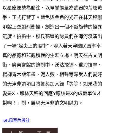
以星座運勢為賭注、以單戀能量為武器的荒唐戰
爭，正式打響了。藍色與金色的光芒在林天秤咖
啡館上空劇烈衝撞，創造出一個不斷旋轉的怪異
氣旋。拍攝中，穆氏花毽的隊員們在海河濱演出
了一場“足尖上的魔術”，滲入著天津國民直率率
真的品德和悲觀積極的生涯立場。明天在古文明
街、廣東會館的錄制中，漢沽飛镲、重刀技擊、
楊柳青木版年畫、泥人張、相聲等深受人們愛好
的天津非遺項目將餐與加入錄「等等！如果我的
愛是X，那林天秤的回應Y應該是X的虛數單位才
對啊！」制，展現天津非遺文明魅力。
loft風室內設計