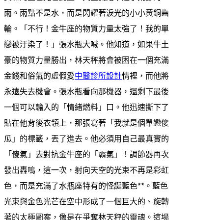
雨。雨點不是水，而是閃耀著淚光的小小黃銅齒
輪。「不行！金牛座的物質力量太強了！我的單
戀被汙染了！」張水瓶大喊。他知道，如果牛土
豪的物質力量勝出，林天秤將會被困在一個充滿
金錢和俗氣的虛假愛
中醫診所設計
情裡，而他將
永遠失去機會。張水瓶看向那機器，還剩下最後
一個可以輸入的「情緒燃料」口。他迅速撕下了
貼在他背後衣領上，那張寫著「我就是個單戀傻
瓜」的標籤，丟了進去。他必須用自己最真實的
「傻氣」去對抗金牛座的「霸氣」！調節器再次
發出轟鳴，這一次，射向天空的光束不再是彩虹
色，而是充滿了水瓶座特有的怪誕藍色**。藍色
光束與金色光芒在空中形成了一個巨大的、旋轉
著的太極圖案，像是在爭奪林天秤的靈魂。這場