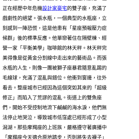
正在經歷中年危機
設計家豪宅
的雙子座，充滿了
戲劇性的絕望。張水瓶，一個典型的水瓶座，立
刻感到一陣恐慌，這是他患有「星座預報壓力症
候群」後的標準反應。他單戀著住在隔壁棟、經
營一家「平衡美學」咖啡館的林天秤。林天秤完
美得像是從黃金分割線中走出來的藝術品。而張
水瓶的人生，則像一團被獅子座暴君隨意亂踢的
毛線球，充滿了混亂與錯位。他衝到窗邊，往外
看去。整座城市已經因為這個突如其來的「超級
修正」而陷入了荒謬的混亂。街道上的雙魚座
們，開始不受控制地流下鹹鹹的海水淚，他們無
法停止地哭泣，導致城市低窪處已經形成了小型
潟湖。那些摩羯座的上班族，嚴格遵守著廣播中
「摩羯座今天適合原地踏步，否則將失去襪子」