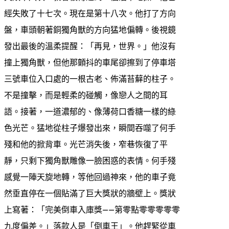
經失敗了十七次。現在是第十八次。他打了方向
盤，車頭朝著銅獨角獸的方向猛地偏轉。後視鏡
發出最後的溫柔提醒：「再見，世界。」他沒有
撞上獨角獸，但他那顫抖的車尾卻擦到了停車塔
三號車位入口處的一根古老、佈滿苔蘚的柱子。
不是撞擊，而是輕柔的碰觸，像戀人之間的耳
語。接著，一道濃郁的、像薄荷口香糖一樣的綠
色光芒。猛地從柱子爆發出來，瞬間吞噬了何手
殘和他的掀背車。光芒消失後，窄巷恢復了平
靜，只剩下獨角獸雕像一臉困惑的表情。何手殘
感覺一陣天旋地轉，等他回過神來，他的車子竟
然垂直停在一個貼滿了巨大獎狀的牆壁上。獎狀
上寫著：「完美倒車入庫獎——第零點零零零零零
九度偏差。」落款人是「倒車王」。他趕緊從車