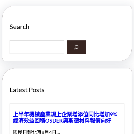
Search
S
e
a
r
c
h
Latest Posts
上半年機械產業規上企業增添值同比增加9%
經濟效益回穩OSDER奧斯德材料報價向好
國民日報北京8月4日…