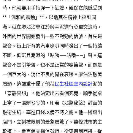
時，他就要用手指彈一下缸邊，確保它能感受到
**「溫和的震動」**，以助其在精神上達到圓
滿。就在廖沾沾專注於與蒜泥進行心靈交流時，
外面的世界開始發出一些不對勁的信號。首先是
聲音。街上所有的汽車喇叭同時發出了一個持續
不斷、低沉且潮濕的「咕嚕——咕嚕——」聲。這
聲音不是引擎聲，也不是正常的鳴笛聲，而像是
一個巨大的、消化不良的胃在哀嚎。廖沾沾皺著
眉頭，這嚴重干擾了他蒜
民生社區室內設計
泥的
「寧靜冥想」。他決定出去看個究竟，順手從桌
上拿了一張髒兮兮的，印著《沾醬秘笈》封面的
皺衛生紙，塞進口袋以備不時之需。他一腳踏出
店門，立刻被眼前的景象震驚了。整條城市的主
幹道上，數百個交通信號燈，從東邊到西邊，從