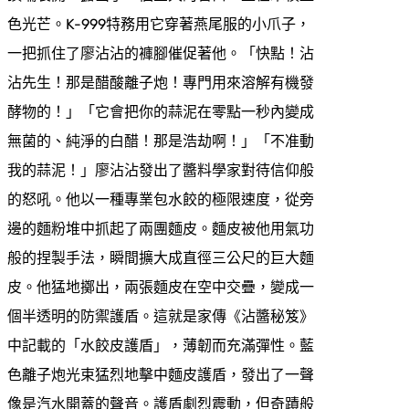
色光芒。K-999特務用它穿著燕尾服的小爪子，
一把抓住了廖沾沾的褲腳催促著他。「快點！沾
沾先生！那是醋酸離子炮！專門用來溶解有機發
酵物的！」「它會把你的蒜泥在零點一秒內變成
無菌的、純淨的白醋！那是浩劫啊！」「不准動
我的蒜泥！」廖沾沾發出了醬料學家對待信仰般
的怒吼。他以一種專業包水餃的極限速度，從旁
邊的麵粉堆中抓起了兩團麵皮。麵皮被他用氣功
般的捏製手法，瞬間擴大成直徑三公尺的巨大麵
皮。他猛地擲出，兩張麵皮在空中交疊，變成一
個半透明的防禦護盾。這就是家傳《沾醬秘笈》
中記載的「水餃皮護盾」，薄韌而充滿彈性。藍
色離子炮光束猛烈地擊中麵皮護盾，發出了一聲
像是汽水開蓋的聲音。護盾劇烈震動，但奇蹟般