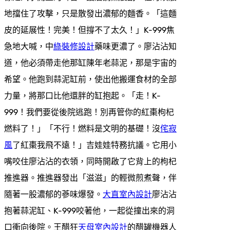
地擋住了攻擊，只是散發出濃郁的麵香。「這麵
皮的延展性！完美！但撐不了太久！」K-999焦
急地大喊，中
綠裝修設計
藥味更濃了。廖沾沾知
道，他必須帶走他那缸陳年老蒜泥，那是宇宙的
希望。他跑到蒜泥缸前，使出他搬運食材的全部
力量，將那口比他還胖的缸抱起。「走！K-
999！我們要從後院逃跑！別再管你的紅棗枸杞
燃料了！」「不行！燃料是文明的基礎！沒
侘寂
風
了紅棗我飛不遠！」吉娃娃特務抗議。它用小
嘴咬住廖沾沾的衣領，同時開啟了它背上的枸杞
推進器。推進器發出「滋滋」的輕微煎煮聲，伴
隨著一股濃郁的蔘味爆發。
大直室內設計
廖沾沾
抱著蒜泥缸、K-999咬著他，一起從撞出來的洞
口衝向後院。王醋狂
天母室內設計
的醋罐機器人