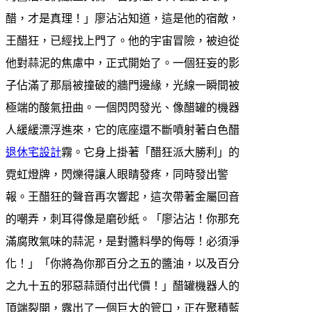
醋，才是真理！」廖沾沾知道，這是他的宿敵，
王醋狂，已經找上門了。他的宇宙冒險，被迫從
他對蒜泥的焦慮中，正式開始了。一個狂妄的影
子佔滿了那扇被撞破的牆門邊緣，光線一瞬間被
極端的酸氣扭曲。一個閃閃發光、像醋罐的機器
人緩緩漂浮進來，它的底座還不斷噴射著白色醋
退休宅設計
霧。它身上掛著「醋狂派大勝利」的
霓虹燈牌，閃爍得讓人眼睛發疼，同時發出警
報。王醋狂的聲音再次響起，這次帶著金屬回音
的嘲弄，刺耳得像是磨砂紙。「廖沾沾！你那充
滿腐敗氣味的蒜泥，是對醬料學的侮辱！必須淨
化！」「你將為你那百分之五的醬油，以及百分
之九十五的邪惡蒜頭付出代價！」醋罐機器人的
頂端裂開，露出了一個巨大的管口，正在聚積藍