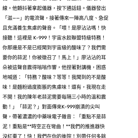
線。他顫抖著拿起儀器，按下通話鈕。儀器發出
「滋——」的電流聲，接著傳來一陣高八度、急促
且充滿養生焦慮的聲音。「喂！是廖沾沾嗎！快
接聽！這裡是 K-999！宇宙水餃聯盟特級特務！
你那邊是不是已經聞到宇宙級的酸味了？我們需
要你的蒜泥！你被徵召了！馬上！」廖沾沾的耳
朵被這聲音震得嗡嗡作響，他捏著對講機，困惑
地喊道：「特務？酸味？等等！我聞到的不是酸
味！是麵粉過度膨脹的焦慮味！還有，我現在走
不開！我的陳年老蒜泥需要每隔三小時的溫和震
動！」「蒜泥？」對面傳來K-999崩潰的尖叫
聲，帶著濃濃的中藥味電子雜音：「重點不是蒜
泥！重點是**時空正在彎曲！**我們的推進器快
沒紅棗了！快！我們在你的後院！別帶任何多餘