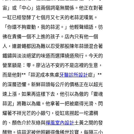
宙」或「中心」這兩個詞毫無關係。他正在對著
一缸已經發酵了七個月又七天的老蒜泥嘆氣。
「你還不夠靈動，我的蒜泥。」他輕聲細語，彷
彿在責備一個不上進的孩子。店內只有他一個
人，連蒼蠅都因為難以忍受那股陳年蒜頭混合著
鐵鏽與淡淡絕望的味道而選擇繞道飛行。今天的
營業額是：零。廖沾沾不安的不是店裡的生意，
而是他對**「蒜泥成本焦慮
牙醫診所設計
症」**
的深層恐懼。新鮮蒜頭每公斤的價格正在以超光
速上漲，如果再這樣下去，他引以為傲的「靈魂
蒜泥」將難以為繼。他拿著一把被磨得光滑、閃
耀著不祥光芒的小銀勺，從缸底撈起一坨濃稠
的、顏色介於灰綠與
禪風室內設計
土黃之間的發
酵物。這蒜泥被他照顧得像稀世珍寶，每隔三小