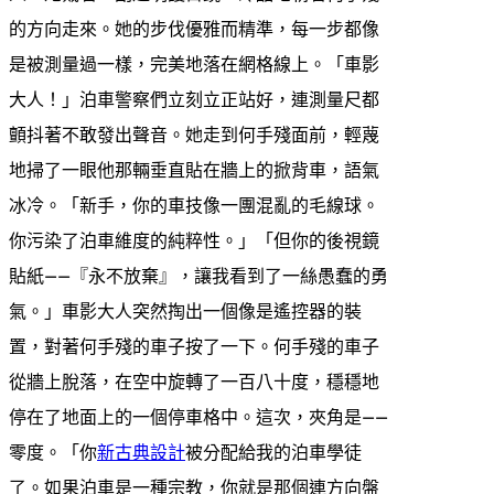
的方向走來。她的步伐優雅而精準，每一步都像
是被測量過一樣，完美地落在網格線上。「車影
大人！」泊車警察們立刻立正站好，連測量尺都
顫抖著不敢發出聲音。她走到何手殘面前，輕蔑
地掃了一眼他那輛垂直貼在牆上的掀背車，語氣
冰冷。「新手，你的車技像一團混亂的毛線球。
你污染了泊車維度的純粹性。」「但你的後視鏡
貼紙——『永不放棄』，讓我看到了一絲愚蠢的勇
氣。」車影大人突然掏出一個像是遙控器的裝
置，對著何手殘的車子按了一下。何手殘的車子
從牆上脫落，在空中旋轉了一百八十度，穩穩地
停在了地面上的一個停車格中。這次，夾角是——
零度。「你
新古典設計
被分配給我的泊車學徒
了。如果泊車是一種宗教，你就是那個連方向盤