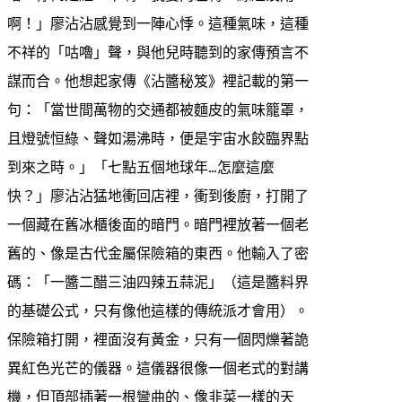
啊！」廖沾沾感覺到一陣心悸。這種氣味，這種
不祥的「咕嚕」聲，與他兒時聽到的家傳預言不
謀而合。他想起家傳《沾醬秘笈》裡記載的第一
句：「當世間萬物的交通都被麵皮的氣味籠罩，
且燈號恒綠、聲如湯沸時，便是宇宙水餃臨界點
到來之時。」「七點五個地球年…怎麼這麼
快？」廖沾沾猛地衝回店裡，衝到後廚，打開了
一個藏在舊冰櫃後面的暗門。暗門裡放著一個老
舊的、像是古代金屬保險箱的東西。他輸入了密
碼：「一醬二醋三油四辣五蒜泥」（這是醬料界
的基礎公式，只有像他這樣的傳統派才會用）。
保險箱打開，裡面沒有黃金，只有一個閃爍著詭
異紅色光芒的儀器。這儀器很像一個老式的對講
機，但頂部插著一根彎曲的、像韭菜一樣的天