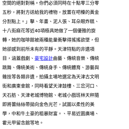
空間的絕對對稱。你們必須同時在十點零三分零
五秒，將對方送給我的禮物，放置在吧檯的黃金
分割點上。」擊、年畫、泥人張、耳朵眼炸糕、
十八街麻花等近40項極具她做了一個優雅的旋
轉，她的咖啡館被兩種能量衝擊得搖搖欲墜，但
她卻感到前所未有的平靜。天津特點的非遺項
目，涵蓋戲劇、
豪宅設計
曲藝、傳統音樂、傳統
跳舞、傳統美術、傳統身手、傳統體育、游藝與
雜技等各類非遺，拍攝主場地選定為天津古文明
街和廣東會館，同時看望天津鼓樓、三岔河口、
天石舫、天津老城博物館、老城小戲班林天秤隨
即將蕾絲絲帶拋向金色光芒，試圖以柔性的美
學，中和牛土豪的粗暴財富。、平易近園廣場、
霍元甲留念館等地。