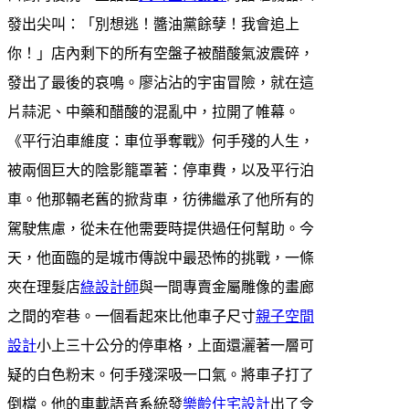
發出尖叫：「別想逃！醬油黨餘孽！我會追上
你！」店內剩下的所有空盤子被醋酸氣波震碎，
發出了最後的哀鳴。廖沾沾的宇宙冒險，就在這
片蒜泥、中藥和醋酸的混亂中，拉開了帷幕。
《平行泊車維度：車位爭奪戰》何手殘的人生，
被兩個巨大的陰影籠罩著：停車費，以及平行泊
車。他那輛老舊的掀背車，彷彿繼承了他所有的
駕駛焦慮，從未在他需要時提供過任何幫助。今
天，他面臨的是城市傳說中最恐怖的挑戰，一條
夾在理髮店
綠設計師
與一間專賣金屬雕像的畫廊
之間的窄巷。一個看起來比他車子尺寸
親子空間
設計
小上三十公分的停車格，上面還灑著一層可
疑的白色粉末。何手殘深吸一口氣。將車子打了
倒檔。他的車載語音系統發
樂齡住宅設計
出了令