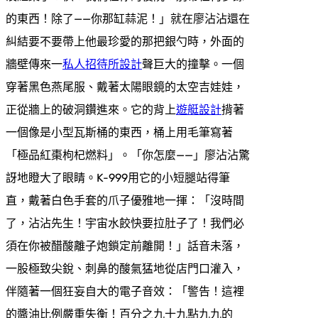
的東西！除了——你那缸蒜泥！」就在廖沾沾還在
糾結要不要帶上他最珍愛的那把銀勺時，外面的
牆壁傳來一
私人招待所設計
聲巨大的撞擊。一個
穿著黑色燕尾服、戴著太陽眼鏡的太空吉娃娃，
正從牆上的破洞鑽進來。它的背上
遊艇設計
揹著
一個像是小型瓦斯桶的東西，桶上用毛筆寫著
「極品紅棗枸杞燃料」。「你怎麼——」廖沾沾驚
訝地瞪大了眼睛。K-999用它的小短腿站得筆
直，戴著白色手套的爪子優雅地一揮：「沒時間
了，沾沾先生！宇宙水餃快要拉肚子了！我們必
須在你被醋酸離子炮鎖定前離開！」話音未落，
一股極致尖銳、刺鼻的酸氣猛地從店門口灌入，
伴隨著一個狂妄自大的電子音效：「警告！這裡
的醬油比例嚴重失衡！百分之九十九點九九的