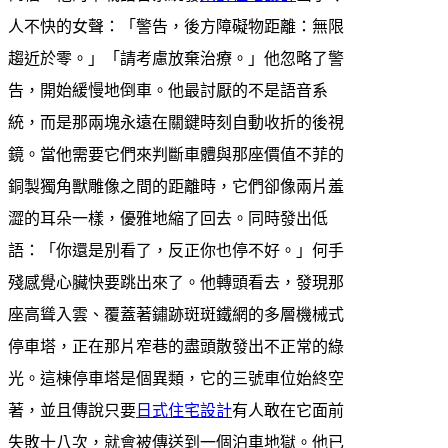
人不快的女聲：「警告，後方障礙物距離：無限
趨近於零。」「請考慮放棄治療。」他忽略了警
告，開始緩慢地倒車。他最討厭的不是語音系
統，而是那兩塊永遠在關鍵時刻自動收折的後視
鏡。當他需要它們來判斷車體與那座價值不菲的
銅製獨角獸雕像之間的距離時，它們卻像兩片羞
澀的耳朵一樣，優雅地縮了回去。同時發出低
語：「你還是別看了，反正你也停不好。」何手
殘感覺心臟快要跳出來了。他轉頭看去，發現那
座高聳入雲、覆蓋著鏽跡斑斑鐵網的多層機械式
停車塔，正在那片窄巷的盡頭散發出不正常的綠
光。這棟停車塔是個異類，它的三號車位始終空
著，並且傳說只要
日式住宅設計
有人敢在它面前
失敗十八次，就會被傳送到一個泊車地獄。他已