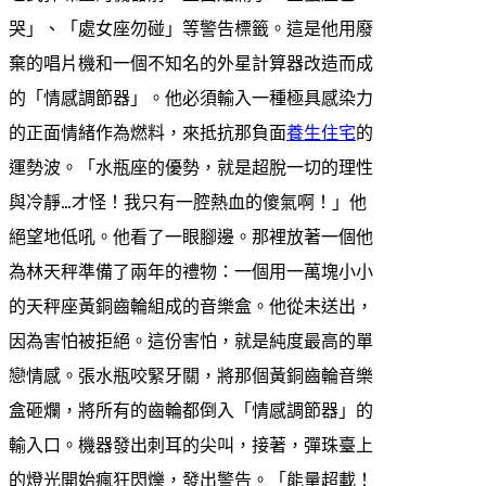
哭」、「處女座勿碰」等警告標籤。這是他用廢
棄的唱片機和一個不知名的外星計算器改造而成
的「情感調節器」。他必須輸入一種極具感染力
的正面情緒作為燃料，來抵抗那負面
養生住宅
的
運勢波。「水瓶座的優勢，就是超脫一切的理性
與冷靜…才怪！我只有一腔熱血的傻氣啊！」他
絕望地低吼。他看了一眼腳邊。那裡放著一個他
為林天秤準備了兩年的禮物：一個用一萬塊小小
的天秤座黃銅齒輪組成的音樂盒。他從未送出，
因為害怕被拒絕。這份害怕，就是純度最高的單
戀情感。張水瓶咬緊牙關，將那個黃銅齒輪音樂
盒砸爛，將所有的齒輪都倒入「情感調節器」的
輸入口。機器發出刺耳的尖叫，接著，彈珠臺上
的燈光開始瘋狂閃爍，發出警告。「能量超載！