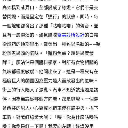
高架橋到巷弄口，全部變成了綠燈。它們不是交
替閃爍，而是固定在「通行」的狀態，同時，每
一個燈箱都發出了那種「咕嚕咕嚕」的聲音，並
且有一層淡淡的、熱氣騰騰
醫美診所設計
的白霧
從燈箱的頂部冒出，散發出一種難以名狀的——麵
粉蒸煮過頭的氣味。「麵粉焦慮？還是過度發
酵？」廖沾沾是個醬料學家，對所有食物相關的
氣味都極度敏感。他聞出來了，這是一種只有在
極度巨大的麵團因為壓力過大而散發出的氣味。
街上的行人陷入了混亂。汽車不知道該走還是該
停，因為無論從哪個方向看，都是綠燈。一個穿
著西裝的男人小心翼翼地把車停在路中央，搖下
車窗，對著紅綠燈大喊：「喂！你為什麼咕嚕咕
嚕？你倒是紅一下啊！我要向左轉！綠燈沒用