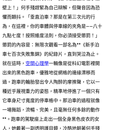
壁上！」何手殘趕緊為自己辯解，但聲音因為恐
懼而顫抖。「垂直泊車？那是在第三次元的行
為，在這裡，你的車體與停車線的夾角是——八十
九點七度！按照維度法則，你必須接受懲罰！」
懲罰的內容是：無限次觀看一部名為**《新手泊
車七百次失敗集錦》的紀錄片，直到哭泣為止。
就在這時，
空間心理學
一輛像是從科幻電影裡開
出來的黑色跑車，優雅地從網格的邊緣漂移而
過。跑車的輪胎發出令人陶醉的摩擦聲，它以一
種近乎蔑視重力的姿態，精準地停進了一個只有
它車身尺寸寬度的停車格中。那泊車的過程就像
一場舞蹈，流暢、完美，且毫無任何多餘的動作
**。跑車的駕駛座上走出一個全身黑色皮衣的女
人，她戴著一副透明護目鏡，冷酷地朝著何手殘