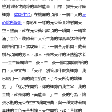
檢測到極致純粹的單戀能量！目標：提升天秤座
運勢！
健康住宅
」在機器的頂部，一個巨大的
身
心診所設計
、像彩虹一樣的光束筆直地射向天
空。然而，就在光束衝出屋頂的一瞬間，一輛塗
滿了金色、裝飾著巨大公牛角的悍馬車猛地停在
咖啡館門口。駕駛座上走下一個全身肌肉、戴著
鑽石項圈的男人，那人正是林天秤的狂熱追求者
——金牛座霸總牛土豪。牛土豪一腳踢開咖啡館的
門，大聲宣布：「天秤！別管那什麼負運勢！我
已經用一百噸的純金箔買下了今天所有的壞運
氣！」「從現在開始，你的運勢由我主宰！我的
金錢，就是你的正面能量！」牛土豪的行為，讓
張水瓶的光束在空中瞬間扭曲，與一種夾雜著銅
臭味的金色光芒對撞。天空開始下起了荒謬的