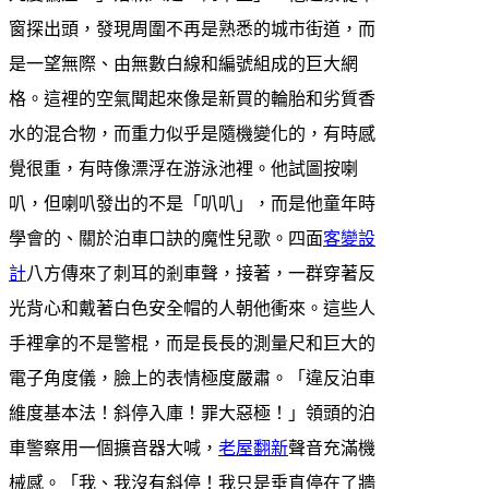
窗探出頭，發現周圍不再是熟悉的城市街道，而
是一望無際、由無數白線和編號組成的巨大網
格。這裡的空氣聞起來像是新買的輪胎和劣質香
水的混合物，而重力似乎是隨機變化的，有時感
覺很重，有時像漂浮在游泳池裡。他試圖按喇
叭，但喇叭發出的不是「叭叭」，而是他童年時
學會的、關於泊車口訣的魔性兒歌。四面
客變設
計
八方傳來了刺耳的剎車聲，接著，一群穿著反
光背心和戴著白色安全帽的人朝他衝來。這些人
手裡拿的不是警棍，而是長長的測量尺和巨大的
電子角度儀，臉上的表情極度嚴肅。「違反泊車
維度基本法！斜停入庫！罪大惡極！」領頭的泊
車警察用一個擴音器大喊，
老屋翻新
聲音充滿機
械感。「我、我沒有斜停！我只是垂直停在了牆