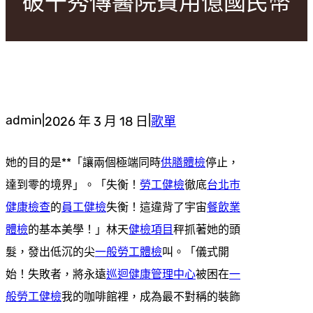
破千秀傳醫院費用億國民幣
admin
|
|
2026 年 3 月 18 日
歌單
她的目的是**「讓兩個極端同時
供膳體檢
停止，
達到零的境界」。「失衡！
勞工健檢
徹底
台北巿
健康檢查
的
員工健檢
失衡！這違背了宇宙
餐飲業
體檢
的基本美學！」林天
健檢項目
秤抓著她的頭
髮，發出低沉的尖
一般勞工體檢
叫。「儀式開
始！失敗者，將永遠
巡迴健康管理中心
被困在
一
般勞工健檢
我的咖啡館裡，成為最不對稱的裝飾