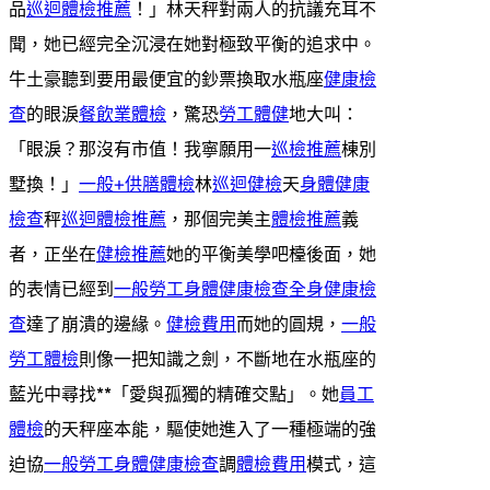
品
巡迴體檢推薦
！」林天秤對兩人的抗議充耳不
聞，她已經完全沉浸在她對極致平衡的追求中。
牛土豪聽到要用最便宜的鈔票換取水瓶座
健康檢
查
的眼淚
餐飲業體檢
，驚恐
勞工體健
地大叫：
「眼淚？那沒有市值！我寧願用一
巡檢推薦
棟別
墅換！」
一般+供膳體檢
林
巡迴健檢
天
身體健康
檢查
秤
巡迴體檢推薦
，那個完美主
體檢推薦
義
者，正坐在
健檢推薦
她的平衡美學吧檯後面，她
的表情已經到
一般勞工身體健康檢查
全身健康檢
查
達了崩潰的邊緣。
健檢費用
而她的圓規，
一般
勞工體檢
則像一把知識之劍，不斷地在水瓶座的
藍光中尋找**「愛與孤獨的精確交點」。她
員工
體檢
的天秤座本能，驅使她進入了一種極端的強
迫協
一般勞工身體健康檢查
調
體檢費用
模式，這