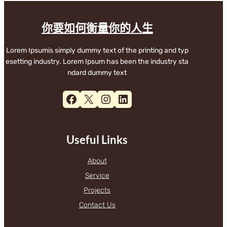
你要如何衡量你的人生
Lorem Ipsumis simply dummy text of the printing and typ
esetting industry. Lorem Ipsum has been the industry sta
ndard dummy text
Facebook
X
Instagram
LinkedIn
Useful Links
About
Service
Projects
Contact Us