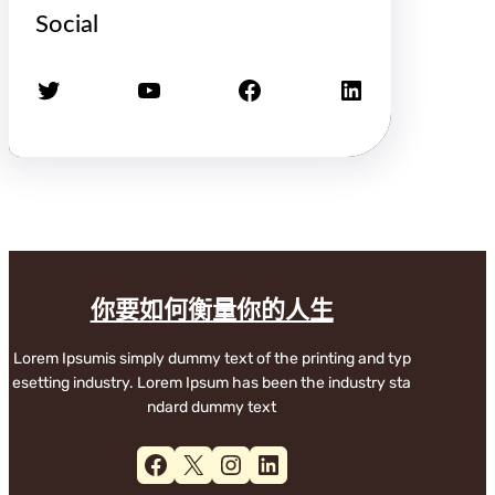
Social
X
YouTube
Facebook
LinkedIn
你要如何衡量你的人生
Lorem Ipsumis simply dummy text of the printing and typ
esetting industry. Lorem Ipsum has been the industry sta
ndard dummy text
Facebook
X
Instagram
LinkedIn