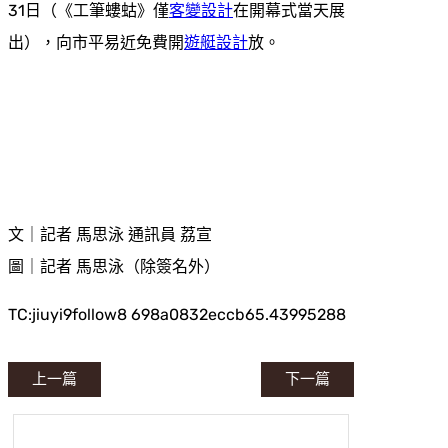
31日（《工筆螻蛄》僅
客變設計
在開幕式當天展
出），向市平易近免費開
遊艇設計
放。
文｜記者 馬思泳 通訊員 荔宣
圖｜記者 馬思泳（除簽名外）
TC:jiuyi9follow8 698a0832eccb65.43995288
上一篇
下一篇