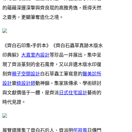
的蘊藉深邃深摯與齊良琨的高雅秀逸，既得天然
之靈秀，更顯筆奪造化之境。
《齊白石印集·手鈐本》《齊白石蟲草真跡木版水
印典躲》
大直室內設計
等珍品一并展出，集中呈
現了齊派篆刻的金石風骨，又以非遺木版水印復
刻齊
親子空間設計
白石草蟲工筆寫意的
醫美診所
設計
靈
綠設計師
動神韻，集家族傳承、學術研討
與文獻價值于一體，是齊派
日式住宅設計
藝術的
時代見證。
展覽還匯集了齊白石后人、齊派明
侘寂風
日傳門