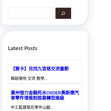
S
e
a
r
c
h
Latest Posts
【賀卡】兒找九宮格交流童節
舞蹈場地 交流 教學…
貴州借力金融死水OSDER奧斯德汽
車零件增進制造業轉型進級
中工藍寶堅尼零件山腳…