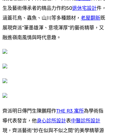
生及藝術傳承者的精品力作約50
退休宅設計
件，
涵蓋花鳥、蟲魚、山川等多種題材，
老屋翻新
既
展現齊派“筆墨雄渾、意境渾厚”的藝術精華，又
融進嶺南風情與時代意趣。
齊派明日傳門生陳鵬翔作
THE R3 寓所
為學術指
導代表發言，他
身心診所設計
表
中醫診所設計
現，齊派藝術“妙在似與不似之間”的美學精華源