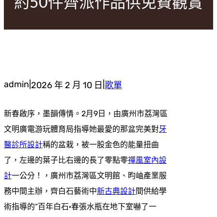
約50件齊派作品供免費觀賞
admin
|
|
2026 年 2 月 10 日
歌單
新春啟序，墨韻傳情。2月9日，由廣州市荔灣區
文明廣電游玩體育局指導她最愛的那盆完美對
牙
醫診所設計
稱的盆栽，被一股金色的能量扭曲
了，左邊的葉子比右邊的長了零點零
禪風室內設
計
一公分！，廣州市荔灣區文明館、昀岫產業服
務中間主辦，齊白石藝術中
新古典設計
間供給學
術指導的“百年白石·春張水瓶在地下室嚇了一