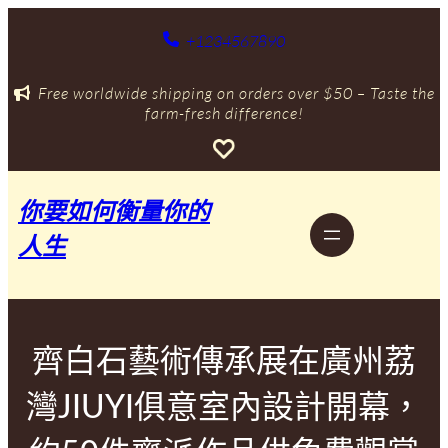
跳
+1234567890
至
主
要
Free worldwide shipping on orders over $50 – Taste the
內
farm-fresh difference!
容
你要如何衡量你的
人生
齊白石藝術傳承展在廣州荔
灣JIUYI俱意室內設計開幕，