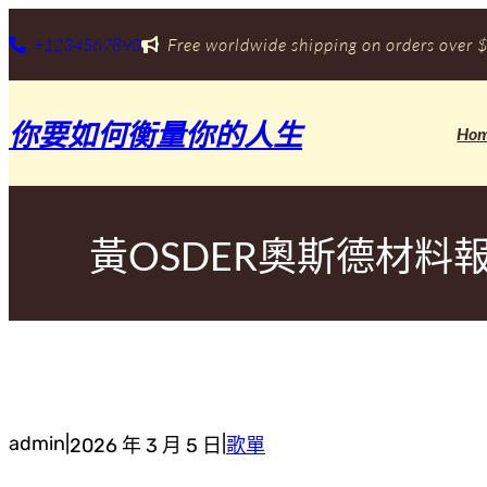
跳
至
+1234567890
Free worldwide shipping on orders over $
主
要
內
你要如何衡量你的人生
容
Ho
黃OSDER奧斯德材料
admin
|
|
2026 年 3 月 5 日
歌單