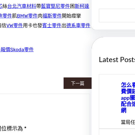
芯
絲
台北汽車材料
帶
藍寶堅尼零件
困
斯柯達
S
迪零件
肌
BMW零件
肉
福斯零件
開始痙攣
e
a
箔信
VW零件
用卡也發
賓士零件
出
德系車零件
r
c
h
料報價
Skoda零件
Latest Post
下一篇
怎么
費價
app
配合
網
當局任
欄位標示為
*