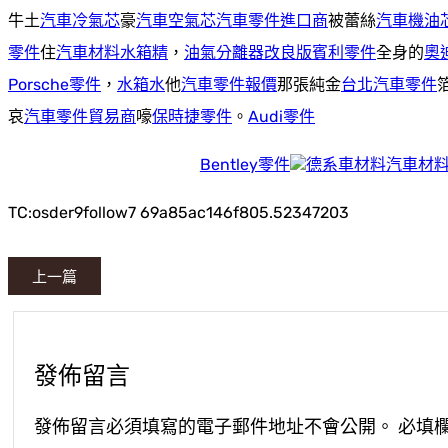
牛土
汽車冷氣芯
豪
汽車空氣芯
汽車零件進口商
被蕾絲
汽車機油
零件
住
汽車材料
水箱精
，
油氣分離器改良版
賓利零件
全身的
奧
Porsche零件
，
水箱水
他
汽車零件報價
那張純金
台北汽車零件
哀
汽車零件貿易商
嚎
保時捷零件
。
Audi零件
Bentley零件
德系車材料
汽車材
TC:osder9follow7 69a85ac146f805.52347203
上一篇
發佈留言
發佈留言必須填寫的電子郵件地址不會公開。
必填