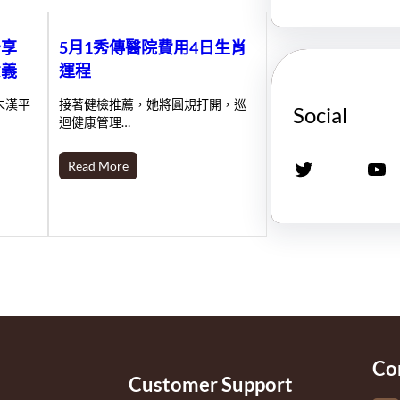
分享
5月1秀傳醫院費用4日生肖
意義
運程
朱漢平
接著健檢推薦，她將圓規打開，巡
Social
迴健康管理…
X
YouTube
Read More
Co
Customer Support