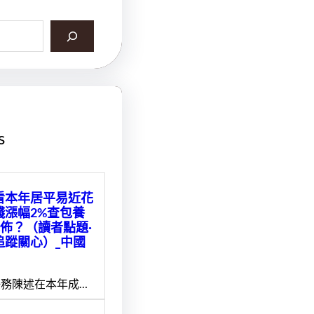
s
看本年居平易近花
錢漲幅2%查包養
擺佈？（讀者點題·
追蹤關心）_中國
務陳述在本年成…