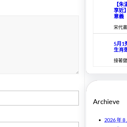
【朱
享近
意義
宋代書
5月
生肖
接著健
Archieve
2026 年 8