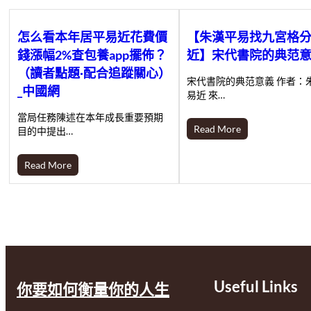
怎么看本年居平易近花費價
【朱漢平易找九宮格
錢漲幅2%查包養app擺佈？
近】宋代書院的典范
（讀者點題·配合追蹤關心）
宋代書院的典范意義 作者：
_中國網
易近 來…
當局任務陳述在本年成長重要預期
Read More
目的中提出…
Read More
Useful Links
你要如何衡量你的人生