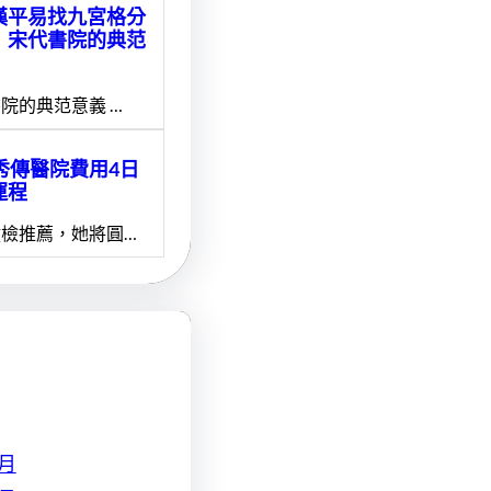
漢平易找九宮格分
】宋代書院的典范
院的典范意義 …
1秀傳醫院費用4日
運程
檢推薦，她將圓…
 月