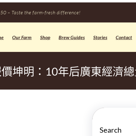
50 – Taste the farm-fresh difference!
me
Our Farm
Shop
Brew Guides
Stories
Contact
報價坤明：10年后廣東經濟總
Search