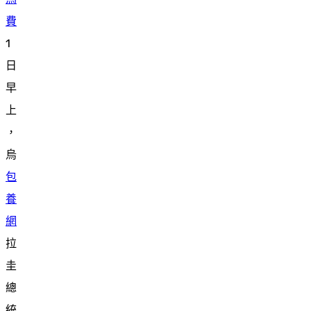
費
1
日
早
上
，
烏
包
養
網
拉
圭
總
統