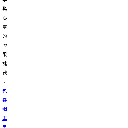
與
心
靈
的
極
限
挑
戰
。
包
養
網
車
馬