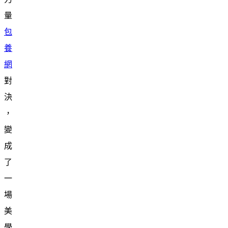
量
包
養
網
對
決
，
變
成
了
一
場
美
學