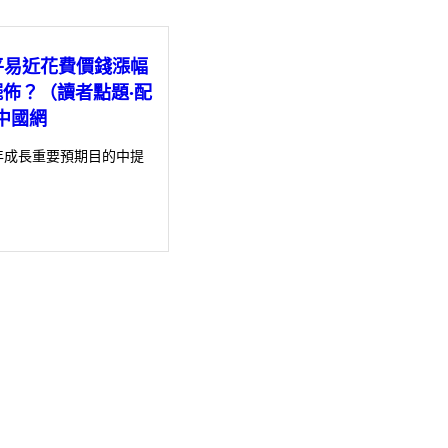
平易近花費價錢漲幅
p擺佈？（讀者點題·配
中國網
年成長重要預期目的中提