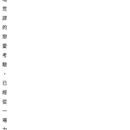
荒
謬
的
戀
愛
考
驗
，
已
經
從
一
場
力