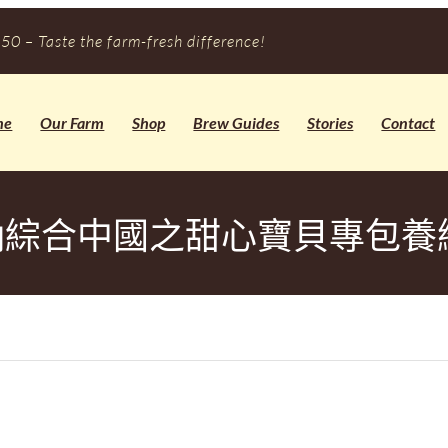
50 – Taste the farm-fresh difference!
me
Our Farm
Shop
Brew Guides
Stories
Contact
綜合中國之甜心寶貝專包養