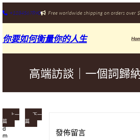
跳
至
+1234567890
Free worldwide shipping on orders over $
主
要
內
你要如何衡量你的人生
容
Ho
高端訪談｜一個詞歸納
上一
下一
篇
篇
a
d
發佈留言
m