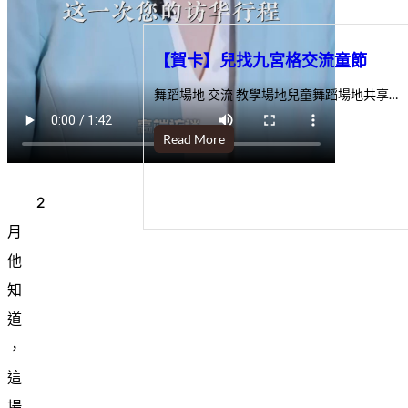
【賀卡】兒找九宮格交流童節
舞蹈場地 交流 教學場地兒童舞蹈場地共享…
Read More
2
月
他
知
道
，
這
場