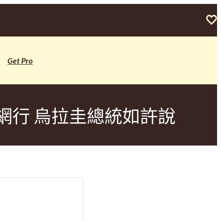
Get Pro
網行 烏拉圭總統如許說