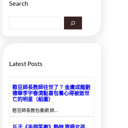
Search
S
e
a
r
c
h
Latest Posts
憨豆師長教師往世了？ 金庸成龍劉
德華李宇春清點喜包養心得被逝世
亡的明星（組圖）
憨豆師長教包養網 師…
片子《半個笑劇》熱映 寄語女孩