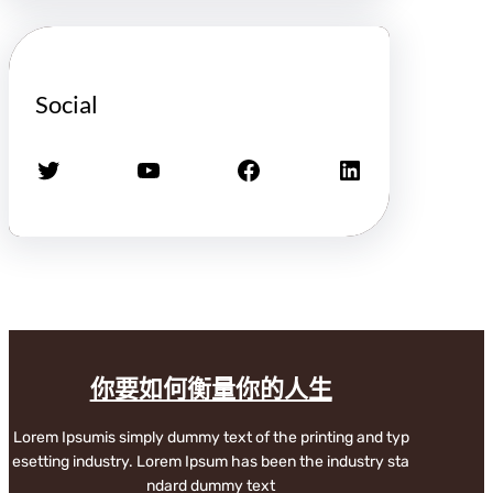
Social
X
YouTube
Facebook
LinkedIn
你要如何衡量你的人生
Lorem Ipsumis simply dummy text of the printing and typ
esetting industry. Lorem Ipsum has been the industry sta
ndard dummy text