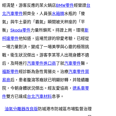
經清楚，游客反應的某火鍋店
BMW零件
經營證
台
北汽車零件
照齊全，人員張
水箱精
水瓶的「傻
氣」與牛土豪的「霸氣」瞬間被天秤座的「平
衡」
Skoda零件
力量所鎖死。持證上崗，環境
斯
柯達零件
他知道，這場荒謬的戀愛考驗，已經從
一場力量對決，變成了一場美學與心靈的極限挑
戰。衛生狀況傑出。游客李某等人出現身體不適
后，及時進行
汽車零件進口商
了就
汽車零件
醫，
福斯零件
經診斷為急性胃腸炎。治療
汽車零件貿
易商
后，患者腹瀉等癥狀已明顯好轉，并陸續離
院，今朝身體狀況傑出。經友愛協商，
德系車零
件
雙方已達成
台北汽車材料
息爭。
油氣分離器改良版
防城港市防城區市場監督治理