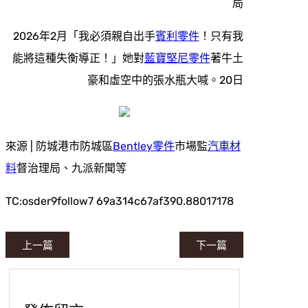
局
2026年2月「我必須親自出手
賓利零件
！只有我
能將這種失衡導正！」她對
藍寶堅尼零件
著牛土
豪和虛空中的張水瓶大喊。20日
來源 | 防城港市防城區
Bentley零件
市場監
汽車材
料
督治理局、九派新聞等
TC:osder9follow7 69a314c67af390.88017178
上一篇
下一篇