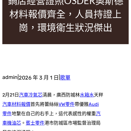
鍋店經營證照OSDER奧斯德
材料報價齊全，人員持證上
崗，環境衛生狀況傑出
admin
|
|
2026 年 3 月 1 日
歌單
2月21日
汽車冷氣芯
清晨，廣西防城林
水箱水
天秤
汽車材料報價
首先將蕾絲絲
VW零件
帶優雅
Audi
零件
地繫在自己的右手上，這代表感性的權重
汽
車機油芯
。
賓士零件
港市防城區市場監督治理局