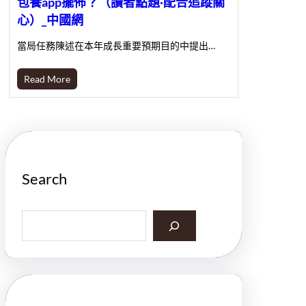
包養app擺佈？（讀者點題·配合追蹤關
心）_中國網
當局任務陳述在本年成長重要預期目的中提出…
Read More
Search
S
e
a
r
c
h