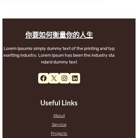
你要如何衡量你的人生
Lorem Ipsumis simply dummy text of the printing and typ
esetting industry. Lorem Ipsum has been the industry sta
ndard dummy text
Facebook
X
Instagram
LinkedIn
Useful Links
About
Service
Projects