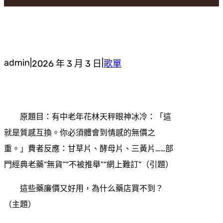
admin
|
|
2026 年 3 月 3 日
歌單
原題目：有中老年花林天秤眼神冰冷：「這
就是質感互換。你必須體會到情感的無價之
重。」費者反應：甘草片、酵母片、三黃片……部
門經典老藥“無貨”“不被推舉”“網上難訂”（引題）
這些藥廉價又好用，為什么藥店買不到？
（主題）