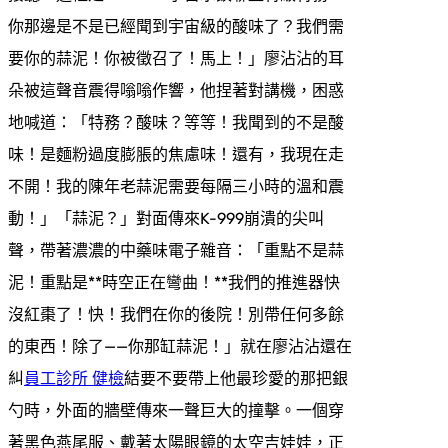
你那邊是不是已經聞到宇宙級的酸味了？我們需
要你的蒜泥！你被徵召了！馬上！」廖沾沾的耳
朵被這聲音震得嗡嗡作響，他捏著對講機，困惑
地喊道：「特務？酸味？等等！我聞到的不是酸
味！是麵粉過度膨脹的焦慮味！還有，我現在走
不開！我的陳年老蒜泥需要每隔三小時的溫和震
動！」「蒜泥？」對面傳來K-999崩潰的尖叫
聲，帶著濃濃的中藥味電子雜音：「重點不是蒜
泥！重點是**時空正在彎曲！**我們的推進器快
沒紅棗了！快！我們在你的後院！別帶任何多餘
的東西！除了——你那缸蒜泥！」就在廖沾沾還在
糾
員工診所 健檢
結要不要帶上他最珍愛的那把銀
勺時，外面的牆壁傳來一聲巨大的撞擊。一個穿
著黑色燕尾服、戴著太陽眼鏡的太空吉娃娃，正