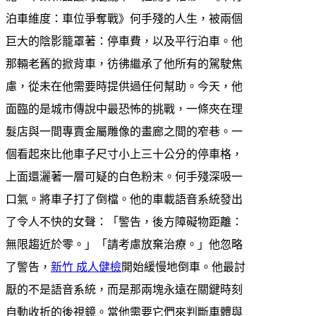
泊車維度：車位爭奪戰》何手殘的人生，被兩個
巨大的陰影籠罩著：停車費，以及平行泊車。他
那輛老舊的掀背車，彷彿繼承了他所有的駕駛焦
慮，從未在他需要時提供過任何幫助。今天，他
面臨的是城市傳說中最恐怖的挑戰，一條夾在理
髮店與一間專賣金屬雕像的畫廊之間的窄巷。一
個看起來比他車子尺寸小上三十公分的停車格，
上面還灑著一層可疑的白色粉末。何手殘深吸一
口氣。將車子打了倒檔。他的車載語音系統發出
了令人不快的女聲：「警告，後方障礙物距離：
無限趨近於零。」「請考慮放棄治療。」他忽略
了警告，
新竹 成人健檢
開始緩慢地倒車。他最討
厭的不是語音系統，而是那兩塊永遠在關鍵時刻
自動收折的後視鏡。當他需要它們來判斷車體與