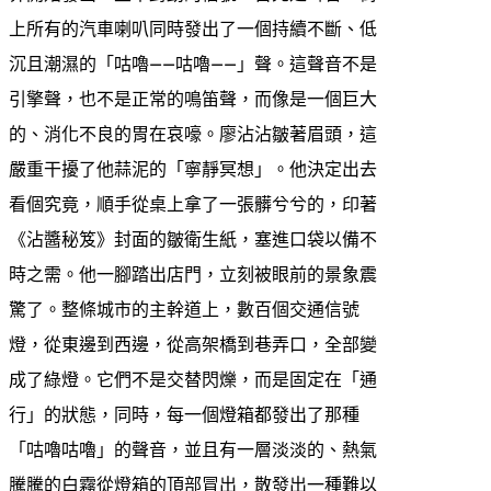
上所有的汽車喇叭同時發出了一個持續不斷、低
沉且潮濕的「咕嚕——咕嚕——」聲。這聲音不是
引擎聲，也不是正常的鳴笛聲，而像是一個巨大
的、消化不良的胃在哀嚎。廖沾沾皺著眉頭，這
嚴重干擾了他蒜泥的「寧靜冥想」。他決定出去
看個究竟，順手從桌上拿了一張髒兮兮的，印著
《沾醬秘笈》封面的皺衛生紙，塞進口袋以備不
時之需。他一腳踏出店門，立刻被眼前的景象震
驚了。整條城市的主幹道上，數百個交通信號
燈，從東邊到西邊，從高架橋到巷弄口，全部變
成了綠燈。它們不是交替閃爍，而是固定在「通
行」的狀態，同時，每一個燈箱都發出了那種
「咕嚕咕嚕」的聲音，並且有一層淡淡的、熱氣
騰騰的白霧從燈箱的頂部冒出，散發出一種難以