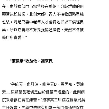
在，由於這部門市場曾經在萎縮。分歧群體的用
藥習氣紛歧樣，此刻大都年青人不接收簡略單純
包裝，凡是只要中老年人才會特地尋求平價經典
藥，所以它曾經不算是強暢通產物，天然不會被
藥店所喜愛。”
“廉價藥”收益低，誰來做
“谷維素、魚肝油、維生素D、異丙嗪、黃連
素……這類藥品確切是由於低價而增產的，此刻病
院采購存在實在艱苦。”遼寧某三甲病院醫藥局吳
主任婉言，老藥中依然有相當一部門是值得保存