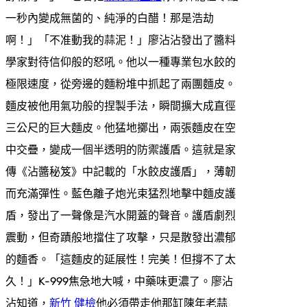
一秒內變成無菌的、純淨的白醋！那是浩劫
啊！」「不准動我的蒜泥！」廖沾沾發出了醬料
學家對待信仰般的怒吼。他以一種專業包水餃的
極限速度，從旁邊的麵粉堆中抓起了兩團麵皮。
麵皮被他用氣功般的捏製手法，瞬間擴大成直徑
三公尺的巨大麵皮。他猛地擲出，兩張麵皮在空
中交疊，變成一個半透明的防禦護盾。這就是家
傳《沾醬秘笈》中記載的「水餃皮護盾」，薄韌
而充滿彈性。藍色離子炮光束猛烈地擊中麵皮護
盾，發出了一聲像是汽水開蓋的聲音。護盾劇烈
震動，但奇蹟般地擋住了攻擊，只是散發出濃郁
的麵香。「這麵皮的延展性！完美！但撐不了太
久！」K-999焦急地大喊，中藥味更濃了。廖沾
沾知道，
新竹 健檢
他必須帶走他那缸陳年老蒜