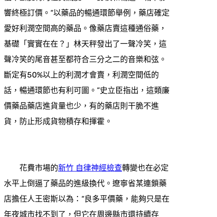
響終極訂價。“以藥品的暢通環節舉例，藥店確定
愛好利潤空間高的藥品。像藥店賣這種通俗藥，
基礎「實實在在？」林天秤發出了一聲冷笑，這
聲冷笑的尾音甚至都符合三分之二的音樂和弦。
斷定有50%以上的利潤才會賣，利潤空間低的
話，暢通環節也有利可圖。”史立臣指出，這類廉
價藥品藥店進貨量也少，有的藥店則干脆不進
貨，防止形成貨物積存和揮霍。
花費市場的
新竹 自律神經檢查
轉變也在必定
水平上倒逼了藥品的進級換代。遼寧省某連鎖藥
店擔任人王密斯以為：“良多平價藥，能夠只是在
年夜城市找不到了，但它在周邊縣市還持續存