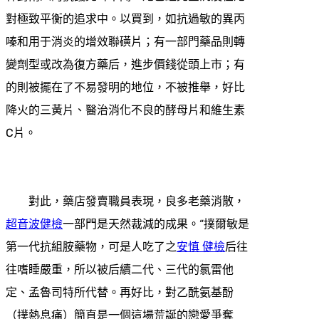
對極致平衡的追求中。以買到，如抗過敏的異丙
嗪和用于消炎的增效聯磺片；有一部門藥品則轉
變劑型或改為復方藥后，進步價錢從頭上市；有
的則被擺在了不易發明的地位，不被推舉，好比
降火的三黃片、醫治消化不良的酵母片和維生素
C片。
對此，藥店發賣職員表現，良多老藥消散，
超音波健檢
一部門是天然裁減的成果。“撲爾敏是
第一代抗組胺藥物，可是人吃了之
安慎 健檢
后往
往嗜睡嚴重，所以被后續二代、三代的氯雷他
定、孟魯司特所代替。再好比，對乙酰氨基酚
（撲熱息痛）簡直是一個這場荒誕的戀愛爭奪