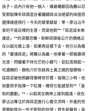
孩子。店內只有他一個人，連蒼蠅都因為難以忍
受那股陳年蒜頭混合著鐵鏽與淡淡絕望的味道而
選擇繞道飛行。今天的營業額是：零。廖沾沾不
安的不是店裡的生意，而是他對**「蒜泥成本焦
慮症」**的深層恐懼。新鮮蒜頭每公斤的價格正
在以超光速上漲，如果再這樣下去，他引以為傲
的「靈魂蒜泥」將難以為繼。他拿著一把被磨得
光滑、閃耀著不祥光芒的小銀勺，從缸底撈起一
坨濃稠的、顏色介於灰綠與土黃之間的發酵物。
這蒜泥被他照顧得像稀世珍寶，每隔三小時，他
就要用手指彈一下缸邊，確保它能感受到**「溫
和的震動」**，以助其在精神上達到圓滿。就在
廖沾沾專注於與蒜泥進行心靈交流時，外面的世
界開始發出一些不對勁的信號。首先是聲音。街