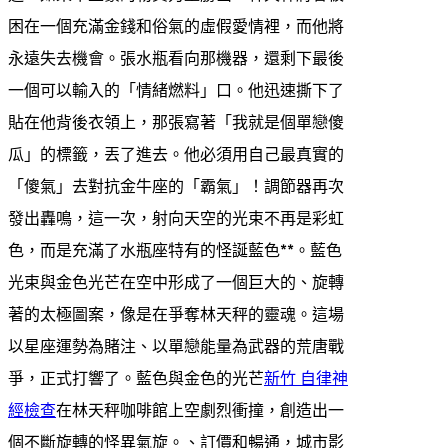
困在一個充滿金錢和俗氣的虛假愛情裡，而他將
永遠失去機會。張水瓶看向那機器，還剩下最後
一個可以輸入的「情緒燃料」口。他迅速撕下了
貼在他背後衣領上，那張寫著「我就是個單戀傻
瓜」的標籤，丟了進去。他必須用自己最真實的
「傻氣」去對抗金牛座的「霸氣」！調節器再次
發出轟鳴，這一次，射向天空的光束不再是彩虹
色，而是充滿了水瓶座特有的怪誕藍色**。藍色
光束與金色光芒在空中形成了一個巨大的、旋轉
著的太極圖案，像是在爭奪林天秤的靈魂。這場
以星座運勢為賭注、以單戀能量為武器的荒唐戰
爭，正式打響了。藍色與金色的光芒
新竹 自律神
經檢查
在林天秤咖啡館上空劇烈衝撞，創造出一
個不斷旋轉的怪異氣旋。、訂價和暢通，城市影