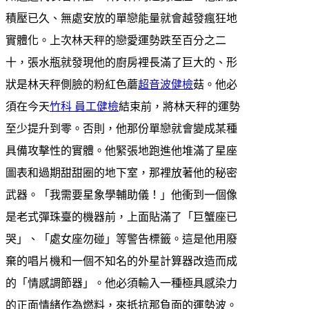
積壓已久、無處安放的單戀能量就會越發瘋狂地
實體化。上次林天秤的戀愛運勢跌至百分之二
十，張水瓶就發現他的廚房裡長滿了巨大的、形
狀是林天秤側臉的粉紅色蘑
超音波健檢
菇。他必
須在今天
竹科 員工健檢
結束前，將林天秤的運勢
至少提升到零。否則，他那份單戀就會變成某種
具備攻擊性的實體。他緊張地跑進他堆滿了星座
圖表和過期甜甜圈的地下室，那裡放著他的秘密
武器。「我需要星象學輔助儀！」他衝到一個像
是老式彈珠臺的機器前，上面貼滿了「巨蟹座已
哭」、「處女座勿碰」等警告標籤。這是他用廢
棄的唱片機和一個不知名的外星計算器改造而成
的「情感調節器」。他必須輸入一種極具感染力
的正面情緒作為燃料，來抵抗那負面的運勢波。