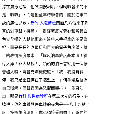
浮在游泳池裡。他試圖按喇叭，但喇叭發出的不
是「叭叭」，而是他童年時學會的、關於泊車口
訣的魔性兒歌。
新竹 入職健檢
四面八方傳來了刺
耳的剎車聲，接著，一群穿著反光背心和戴著白
色安全帽的人朝他衝來。這些人手裡拿的不是警
棍，而是長長的測量尺和巨大的電子角度儀，臉
上的表情極度嚴肅。「違反泊車維度基本法！斜
停入庫！罪大惡極！」領頭的泊車警察用一個擴
音器大喊，聲音充滿機械感。「我、我沒有斜
停！我只是垂直停在了牆壁上！」何手殘趕緊為
自己辯解，但聲音因為恐懼而顫抖。「垂直泊
車？那是
竹科 慢性病診所
在第三次元的行為，在
這裡，你的車體與停車線的夾角是——八十九點七
度！按照維度法則，你必須接受懲罰！」懲罰的