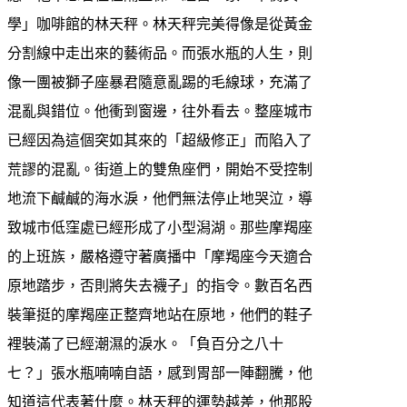
學」咖啡館的林天秤。林天秤完美得像是從黃金
分割線中走出來的藝術品。而張水瓶的人生，則
像一團被獅子座暴君隨意亂踢的毛線球，充滿了
混亂與錯位。他衝到窗邊，往外看去。整座城市
已經因為這個突如其來的「超級修正」而陷入了
荒謬的混亂。街道上的雙魚座們，開始不受控制
地流下鹹鹹的海水淚，他們無法停止地哭泣，導
致城市低窪處已經形成了小型潟湖。那些摩羯座
的上班族，嚴格遵守著廣播中「摩羯座今天適合
原地踏步，否則將失去襪子」的指令。數百名西
裝筆挺的摩羯座正整齊地站在原地，他們的鞋子
裡裝滿了已經潮濕的淚水。「負百分之八十
七？」張水瓶喃喃自語，感到胃部一陣翻騰，他
知道這代表著什麼。林天秤的運勢越差，他那股