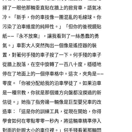
掃了一眼他那輛垂直貼在牆上的掀背車，語氣冰
冷。「新手，你的車技像一團混亂的毛線球。你
污染了泊車維度的純粹性。」「但你的後視鏡貼
紙——『永不放棄』，讓我看到了一絲愚蠢的勇
氣。」車影大人突然掏出一個像是遙控器的裝
置，對著何手殘的車子按了一下。何手殘的車子
從牆上脫落，在空中旋轉了一百八十度，穩穩地
停在了地面上的一個停車格中。這次，夾角是——
零度。「你被分配給我的泊車學徒了。如果泊車
是一種宗教，你就是那個連方向盤都沒摸過的新
信徒。」她指了指旁邊一輛像是巨型嬰兒車的改
造車：「這是你的訓練工具，從現在開始，你得
學會如何在零點零零一秒內，將這輛車精準停入
對面的針眼大小的車位裡。」何手殘看著那輛閃