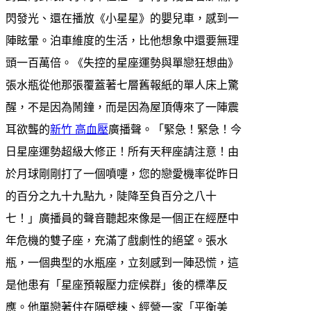
閃發光、還在播放《小星星》的嬰兒車，感到一
陣眩暈。泊車維度的生活，比他想象中還要無理
頭一百萬倍。《失控的星座運勢與單戀狂想曲》
張水瓶從他那張覆蓋著七層舊報紙的單人床上驚
醒，不是因為鬧鐘，而是因為屋頂傳來了一陣震
耳欲聾的
新竹 高血壓
廣播聲。「緊急！緊急！今
日星座運勢超級大修正！所有天秤座請注意！由
於月球剛剛打了一個噴嚏，您的戀愛機率從昨日
的百分之九十九點九，陡降至負百分之八十
七！」廣播員的聲音聽起來像是一個正在經歷中
年危機的雙子座，充滿了戲劇性的絕望。張水
瓶，一個典型的水瓶座，立刻感到一陣恐慌，這
是他患有「星座預報壓力症候群」後的標準反
應。他單戀著住在隔壁棟、經營一家「平衡美