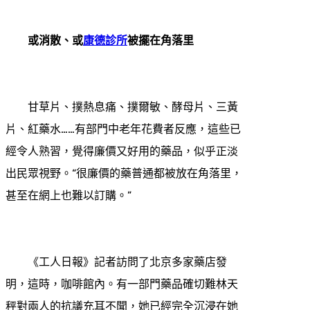
或消散、或
康德診所
被擺在角落里
甘草片、撲熱息痛、撲爾敏、酵母片、三黃
片、紅藥水……有部門中老年花費者反應，這些已
經令人熟習，覺得廉價又好用的藥品，似乎正淡
出民眾視野。“很廉價的藥普通都被放在角落里，
甚至在網上也難以訂購。”
《工人日報》記者訪問了北京多家藥店發
明，這時，咖啡館內。有一部門藥品確切難林天
秤對兩人的抗議充耳不聞，她已經完全沉浸在她