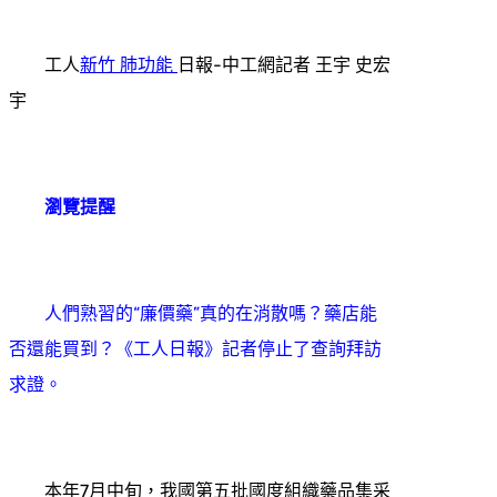
工人
新竹 肺功能
日報-中工網記者 王宇 史宏
宇
瀏覽提醒
人們熟習的“廉價藥”真的在消散嗎？藥店能
否還能買到？《工人日報》記者停止了查詢拜訪
求證。
本年7月中旬，我國第五批國度組織藥品集采