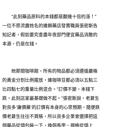
“此刻藥品原料的本錢都是翻幾十倍的漲！”
一位不愿流露姓名的連鎖藥店發賣職員張密斯告
知記者，假如要究查盡年夜部門便宜藥品消散的
本源，仍是在錢。
她那間咖啡館，所有的物品都必須遵循嚴格
的黃金分割比例擺放，連咖啡豆都必須以五點三
比四點七的重量比例混合。“訂價不變，本錢下
跌，此刻店家最基礎做不起。”張密斯說，老蒼生
對良多‘廉價藥’的訂價有本身的心思預期，隨便跌
價老蒼生往往不買賬，所以良多企業會選擇把這
個藥品從頭包裝一下，換個馬甲、規格從頭上