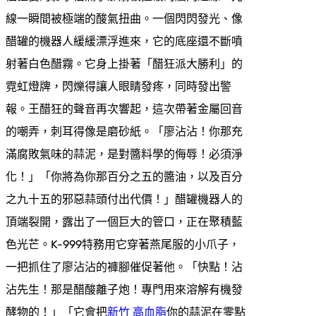
線一瞬間被極端的酸氣扭曲。一個閃閃發光、像
醋罐的機器人緩緩漂浮進來，它的底座還不斷噴
射著白色醋霧。它身上掛著「醋狂派大勝利」的
霓虹燈牌，閃爍得讓人眼睛發疼，同時發出警
報。王醋狂的聲音再次響起，這次帶著金屬回音
的嘲弄，刺耳得像是磨砂紙。「廖沾沾！你那充
滿腐敗氣味的蒜泥，是對醬料學的侮辱！必須淨
化！」「你將為你那百分之五的醬油，以及百分
之九十五的邪惡蒜頭付出代價！」醋罐機器人的
頂端裂開，露出了一個巨大的管口，正在聚積藍
色光芒。K-999特務用它穿著燕尾服的小爪子，
一把抓住了廖沾沾的褲腳催促著他。「快點！沾
沾先生！那是醋酸離子炮！專門用來溶解有機發
酵物的！」「它會把
新竹 高血脂
你的蒜泥在零點