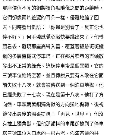
那座價值不菲的銅製獨角獸雕像之間的距離時，
它們卻像兩片羞澀的耳朵一樣，優雅地縮了回
去。同時發出低語：「你還是別看了，反正你也
停不好。」何手殘感覺心臟快要跳出來了。他轉
頭看去，發現那座高聳入雲、覆蓋著鏽跡斑斑鐵
網的多層機械式停車塔，正在那片窄巷的盡頭散
發出不正常的綠光。這棟停車塔是個異類，它的
三號車位始終空著，並且傳說只要有人敢在它面
前失敗十八次，就會被傳送到一個泊車地獄。他
已經失敗了十七次。現在是第十八次。他打了方
向盤，車頭朝著銅獨角獸的方向猛地偏轉。後視
鏡發出最後的溫柔提醒：「再見，世界。」他沒
有撞上獨角獸，但他那顫抖的車尾卻擦到了停車
塔三號車位入口處的一根古老、佈滿苔蘚的柱