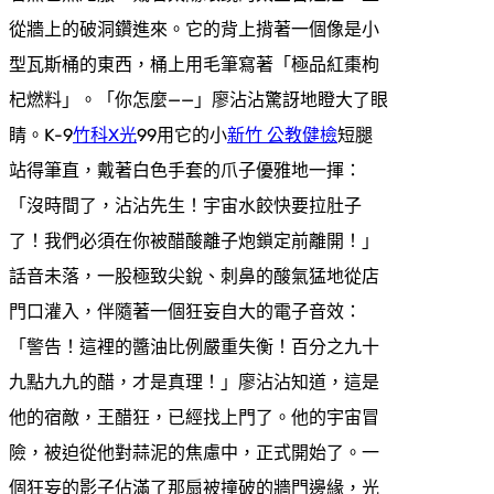
從牆上的破洞鑽進來。它的背上揹著一個像是小
型瓦斯桶的東西，桶上用毛筆寫著「極品紅棗枸
杞燃料」。「你怎麼——」廖沾沾驚訝地瞪大了眼
睛。K-9
竹科X光
99用它的小
新竹 公教健檢
短腿
站得筆直，戴著白色手套的爪子優雅地一揮：
「沒時間了，沾沾先生！宇宙水餃快要拉肚子
了！我們必須在你被醋酸離子炮鎖定前離開！」
話音未落，一股極致尖銳、刺鼻的酸氣猛地從店
門口灌入，伴隨著一個狂妄自大的電子音效：
「警告！這裡的醬油比例嚴重失衡！百分之九十
九點九九的醋，才是真理！」廖沾沾知道，這是
他的宿敵，王醋狂，已經找上門了。他的宇宙冒
險，被迫從他對蒜泥的焦慮中，正式開始了。一
個狂妄的影子佔滿了那扇被撞破的牆門邊緣，光