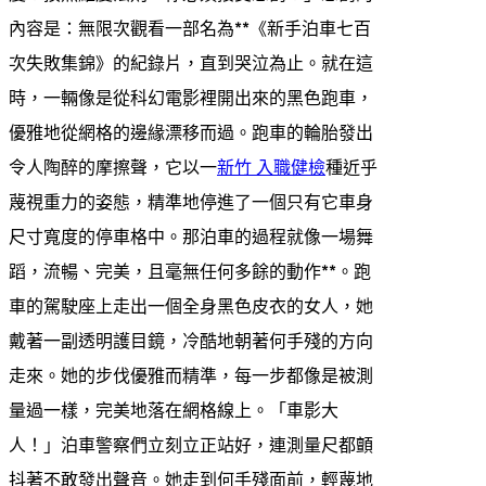
內容是：無限次觀看一部名為**《新手泊車七百
次失敗集錦》的紀錄片，直到哭泣為止。就在這
時，一輛像是從科幻電影裡開出來的黑色跑車，
優雅地從網格的邊緣漂移而過。跑車的輪胎發出
令人陶醉的摩擦聲，它以一
新竹 入職健檢
種近乎
蔑視重力的姿態，精準地停進了一個只有它車身
尺寸寬度的停車格中。那泊車的過程就像一場舞
蹈，流暢、完美，且毫無任何多餘的動作**。跑
車的駕駛座上走出一個全身黑色皮衣的女人，她
戴著一副透明護目鏡，冷酷地朝著何手殘的方向
走來。她的步伐優雅而精準，每一步都像是被測
量過一樣，完美地落在網格線上。「車影大
人！」泊車警察們立刻立正站好，連測量尺都顫
抖著不敢發出聲音。她走到何手殘面前，輕蔑地