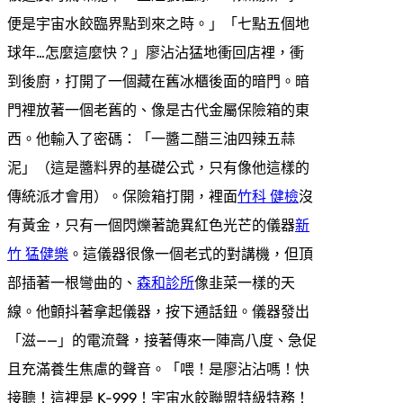
便是宇宙水餃臨界點到來之時。」「七點五個地
球年…怎麼這麼快？」廖沾沾猛地衝回店裡，衝
到後廚，打開了一個藏在舊冰櫃後面的暗門。暗
門裡放著一個老舊的、像是古代金屬保險箱的東
西。他輸入了密碼：「一醬二醋三油四辣五蒜
泥」（這是醬料界的基礎公式，只有像他這樣的
傳統派才會用）。保險箱打開，裡面
竹科 健檢
沒
有黃金，只有一個閃爍著詭異紅色光芒的儀器
新
竹 猛健樂
。這儀器很像一個老式的對講機，但頂
部插著一根彎曲的、
森和診所
像韭菜一樣的天
線。他顫抖著拿起儀器，按下通話鈕。儀器發出
「滋——」的電流聲，接著傳來一陣高八度、急促
且充滿養生焦慮的聲音。「喂！是廖沾沾嗎！快
接聽！這裡是 K-999！宇宙水餃聯盟特級特務！