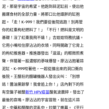
泥，那是宇宙的希望。他跑到蒜泥缸前，使出他
搬運食材的全部力量，將那口比他還胖的缸抱
起。「走！K-999！我們要從後院逃跑！別再管
你的紅棗枸杞燃料了！」「不行！燃料是文明的
基礎！沒了紅棗我飛不遠！」吉娃娃特務抗議。
它用小嘴咬住廖沾沾的衣領，同時開啟了它背上
的枸杞推進器。推進器發出「滋滋」的輕微煎煮
聲，伴隨著一股濃郁的蔘味爆發。廖沾沾抱著蒜
泥缸、K-999咬著他，一起從撞出來的洞口衝向
後院。王醋狂的醋罐機器人發出尖叫：「別想
逃！醬油黨餘孽！我會追上你！」店內剩下的所
有空盤子被醋
新竹 HPV疫苗
酸氣波震碎，發出了
最後的哀鳴。廖沾沾的宇宙冒險，就在這片蒜
泥、中藥和醋酸的混亂中，拉開了帷幕。《平行