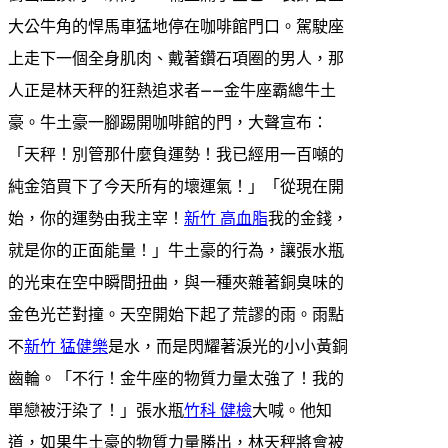
大公牛角的悍馬車猛地停在咖啡館門口。駕駛座
上走下一個全身肌肉、戴著鑽石項圈的男人，那
人正是林天秤的狂熱追求者——金牛座霸總牛土
豪。牛土豪一腳踢開咖啡館的門，大聲宣布：
「天秤！別管那什麼負運勢！我已經用一百噸的
純金箔買下了今天所有的壞運氣！」「從現在開
始，你的運勢由我主宰！
新竹 高血脂
我的金錢，
就是你的正面能量！」牛土豪的行為，讓張水瓶
的光束在空中瞬間扭曲，與一種夾雜著銅臭味的
金色光芒對撞。天空開始下起了荒謬的雨。雨點
不
新竹 猛健樂
是水，而是閃耀著淚光的小小黃銅
齒輪。「不行！金牛座的物質力量太強了！我的
單戀被汙染了！」張水瓶
竹科 健檢
大喊。他知
道，如果牛土豪的物質力量勝出，林天秤將會被