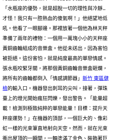
「水瓶座的優勢，就是超脫一切的理性與冷靜…
才怪！我只有一腔熱血的傻氣啊！」他絕望地低
吼。他看了一眼腳邊。那裡放著一個他為林天秤
準備了兩年的禮物：一個用一萬塊小小的天秤座
黃銅齒輪組成的音樂盒。他從未送出，因為害怕
被拒絕。這份害怕，就是純度最高的單戀情感。
張水瓶咬緊牙關，將那個黃銅齒輪音樂盒砸爛，
將所有的齒輪都倒入「情感調節器」
新竹 東區健
檢
的輸入口。機器發出刺耳的尖叫，接著，彈珠
臺上的燈光開始瘋狂閃爍，發出警告。「能量超
載！檢測到極致純粹的單戀能量！目標：提升天
秤座運勢！」在機器的頂部，一個巨大的、像彩
虹一樣的光束筆直地射向天空。然而，就在光束
衝出屋頂的一瞬間，一輛塗滿了金色、裝飾著巨