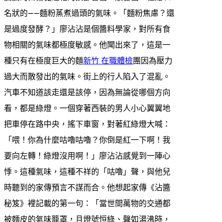
名狀的——麵粉蒸煮過頭的氣味。「麵粉焦慮？還
是過度發酵？」廖沾沾是個醬料學家，對所有食
物相關的氣味都極度敏感。他聞出來了，這是一
種只有在極度巨大的麵
新竹 在職體檢
團因為壓力
過大而散發出的氣味。街上的行人陷入了混亂。
汽車不知道該走還是該停，因為無論從哪個方向
看，都是綠燈。一個穿著西裝的男人小心翼翼地
把車停在路中央，搖下車窗，對著紅綠燈大喊：
「喂！你為什麼咕嚕咕嚕？你倒是紅一下啊！我
要向左轉！綠燈沒用啊！」廖沾沾感覺到一陣心
悸。這種氣味，這種不祥的「咕嚕」聲，與他兒
時聽到的家傳預言不謀而合。他想起家傳《沾醬
秘笈》裡記載的第一句：「當世間萬物的交通都
被麵皮的氣味籠罩，且燈號恒綠、聲如湯沸時，