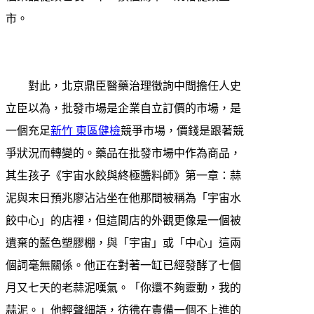
市。
對此，北京鼎臣醫藥治理徵詢中間擔任人史
立臣以為，批發市場是企業自立訂價的市場，是
一個充足
新竹 東區健檢
競爭市場，價錢是跟著競
爭狀況而轉變的。藥品在批發市場中作為商品，
其生孩子《宇宙水餃與終極醬料師》第一章：蒜
泥與末日預兆廖沾沾坐在他那間被稱為「宇宙水
餃中心」的店裡，但這間店的外觀更像是一個被
遺棄的藍色塑膠棚，與「宇宙」或「中心」這兩
個詞毫無關係。他正在對著一缸已經發酵了七個
月又七天的老蒜泥嘆氣。「你還不夠靈動，我的
蒜泥。」他輕聲細語，彷彿在責備一個不上進的