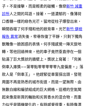
子。不是撞擊，而是輕柔的碰觸，像戀
新竹 減重
診所
人之間的耳語。接著，一道濃郁的、像薄荷
口香糖一樣的綠色光芒。猛地從柱子爆發出來，
瞬間吞噬了何手殘和他的掀背車。光芒
新竹 健檢
報告 異常
消失後，窄巷恢復了平靜，只剩下獨角
獸雕像一臉困惑的表情。何手殘感覺一陣天旋地
轉，等他回過神來，他的車子竟然垂直停在一個
貼滿了巨大獎狀的牆壁上。獎狀上寫著：「完美
倒車入庫獎——第零點零零零零零九度偏差。」落
款人是「倒車王」。他趕緊從車窗探出頭，發現
周圍不再是熟悉的城市街道，而是一望無際、由
無數白線和編號組成的巨大網格。這裡的空氣聞
起來像是新買的輪胎和劣質香水的混合物，而重
力似乎是隨機變化的，有時感覺很重，有時像漂