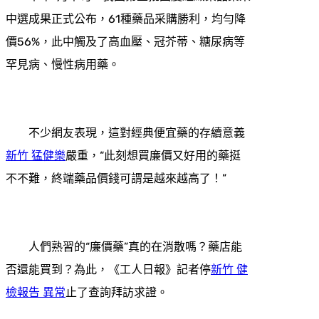
中選成果正式公布，61種藥品采購勝利，均勻降
價56%，此中觸及了高血壓、冠芥蒂、糖尿病等
罕見病、慢性病用藥。
不少網友表現，這對經典便宜藥的存續意義
新竹 猛健樂
嚴重，“此刻想買廉價又好用的藥挺
不不難，終端藥品價錢可謂是越來越高了！”
人們熟習的“廉價藥”真的在消散嗎？藥店能
否還能買到？為此，《工人日報》記者停
新竹 健
檢報告 異常
止了查詢拜訪求證。