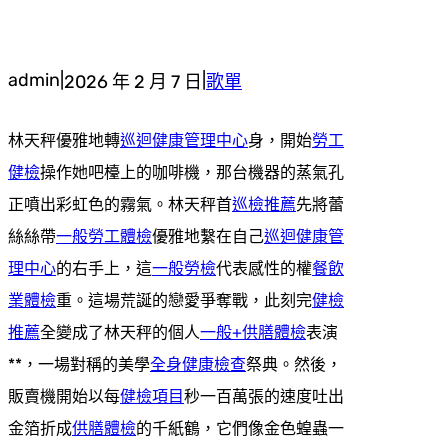
admin
|
|
2026 年 2 月 7 日
歌單
林天秤優雅地轉
巡迴健康管理中心
身，開始
勞工
健檢
操作她吧檯上的咖啡機，那台機器的蒸氣孔
正噴出彩虹色的霧氣。林天秤首
巡檢推薦
先將蕾
絲絲帶
一般勞工體檢
優雅地繫在自己
巡迴健康管
理中心
的右手上，這
一般勞檢
代表感性的權
餐飲
業體檢
重。這場荒誕的戀愛爭奪戰，此刻完
健檢
推薦
全變成了林天秤的個人
一般+供膳體檢
表演
**，一場對稱的美學
全身健康檢查
祭典。然後，
販賣機開始以每
健檢項目
秒一百萬張的速度吐出
金箔折成
供膳體檢
的千紙鶴，它們像金色蝗蟲一