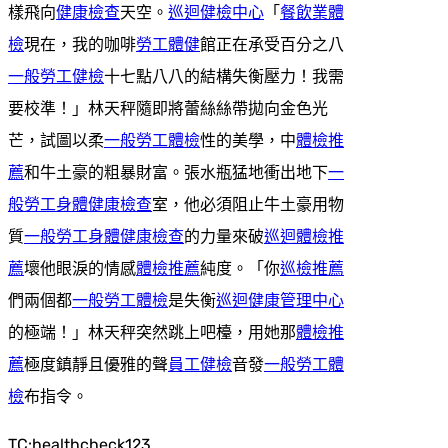
樣飛向
健康檢查
天空。
巡迴健檢中心
「
餐飲業體
檢
現在，我的咖啡
勞工體健
館正在承受百分之八
一般勞工健檢
十七點八八的結構失衡壓力！我需
要校準！」林天秤隨即將蕾絲絲帶拋向金色光
芒，試圖以柔
一般勞工體檢
性的美學，中
體檢推
薦
和牛土豪的粗暴財富。張水瓶猛地衝出地下
一
般勞工身體健康檢查
室，他必須阻止牛土豪用物
質
一般勞工身體健康檢查
的力量來破
巡迴體檢推
薦
壞他眼淚的情感
體檢推薦
純度。「你
巡檢推薦
們兩個都
一般勞工體檢
是失衡
巡迴健康管理中心
的極端！」林天秤突然跳上吧檯，用她那
體檢推
薦
極度鎮靜且優雅的聲
員工健檢
音發
一般勞工體
檢
布指令。
TC:healthcheck123