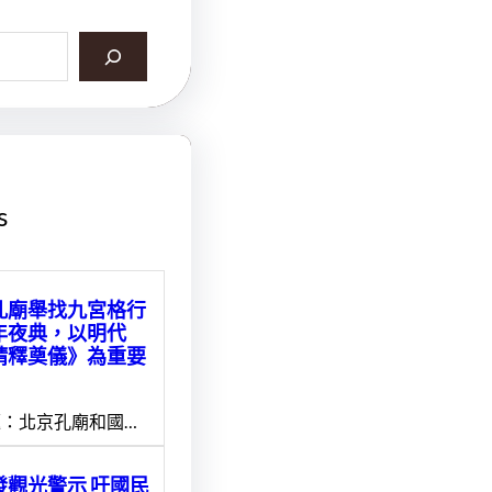
s
孔廟舉找九宮格行
年夜典，以明代
靖釋奠儀》為重要
：北京孔廟和國…
發觀光警示 吁國民