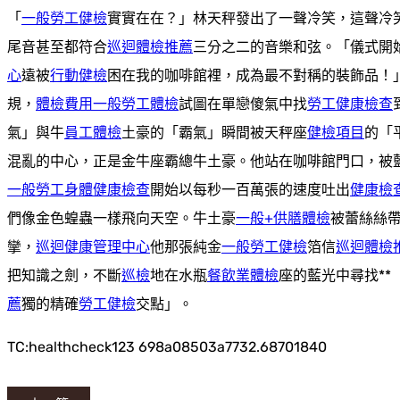
「
一般勞工健檢
實實在在？」林天秤發出了一聲冷笑，這聲冷
尾音甚至都符合
巡迴體檢推薦
三分之二的音樂和弦。「儀式開
心
遠被
行動健檢
困在我的咖啡館裡，成為最不對稱的裝飾品！
規，
體檢費用
一般勞工體檢
試圖在單戀傻氣中找
勞工健康檢查
氣」與牛
員工體檢
土豪的「霸氣」瞬間被天秤座
健檢項目
的「
混亂的中心，正是金牛座霸總牛土豪。他站在咖啡館門口，被
一般勞工身體健康檢查
開始以每秒一百萬張的速度吐出
健康檢
們像金色蝗蟲一樣飛向天空。牛土豪
一般+供膳體檢
被蕾絲絲
攣，
巡迴健康管理中心
他那張純金
一般勞工健檢
箔信
巡迴體檢
把知識之劍，不斷
巡檢
地在水瓶
餐飲業體檢
座的藍光中尋找**
薦
獨的精確
勞工健檢
交點」。
TC:healthcheck123 698a08503a7732.68701840