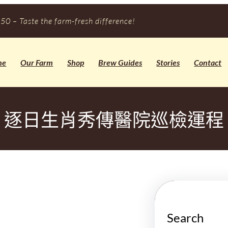
50 – Taste the farm-fresh difference!
me
Our Farm
Shop
Brew Guides
Stories
Contact
逐日生肖秀傳醫院巡檢運程
Search