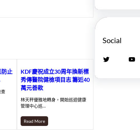
Social
X
YouTube
民防止
KDF慶祝成立30周年換新標
巴
秀傳醫院健檢項目志 籌近40
萬元善款
檢查
林天秤優雅地轉身，開始巡迴健康
管理中心巡…
Read More