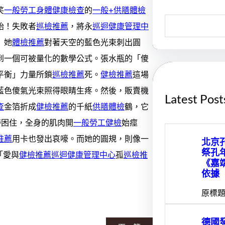
笑
一般勞工身體健康檢查
的
一般+供膳體檢
S
始！失敗者
巡檢推薦
，將永
巡迴健康管理中
e
a
」她
體檢推薦
對著天空的藍色光束刺出圓
r
c
到一個可被量化的數學公式。張水瓶的「傻
h
平衡」力量所鎖
巡檢推薦
死。
健檢推薦
這場
藍色傻氣光束照得眼睛生疼。然後，販賣機
Latest Post
查
金箔折成
健檢推薦
的千紙
供膳體檢
鶴，它
帶困住，全身的肌肉開
一般勞工健檢
始痙
推薦
用卡也發出哀嚎。而她的圓規，則像一
北京
祭孔
「愛與
健檢推薦
巡迴健康管理中心
孤
巡檢推
《嘉
依據
原標題
德國