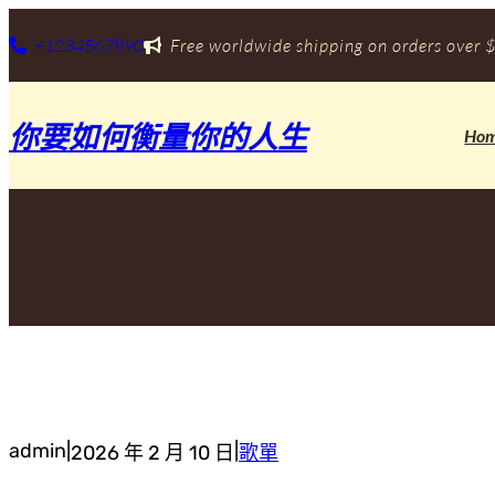
跳
至
+1234567890
Free worldwide shipping on orders over $
主
要
內
你要如何衡量你的人生
容
Ho
admin
|
|
2026 年 2 月 10 日
歌單