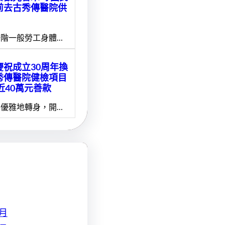
前去古秀傳醫院供
階一般勞工身體…
慶祝成立30周年換
秀傳醫院健檢項目
近40萬元善款
優雅地轉身，開…
 月