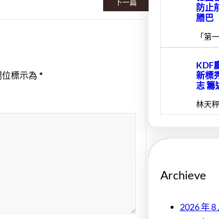
下一篇
防止
膳巴
「第一
KDF
新標
欄位標示為
*
志 籌
林天秤
Archieve
2026 年 8