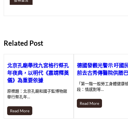
Related Post
北京孔廟舉找九宮格行祭孔
德國發觀光警示 吁國
年夜典，以明代《嘉靖釋奠
前去古秀傳醫院供膳
儀》為重要依據
「第一階一般勞工身體健康
段：情感對等…
原標題：北京孔廟和國子監博物館
舉行祭孔年…
Read More
Read More