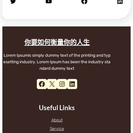
X
YouTube
Facebook
LinkedIn
你要如何衡量你的人生
Lorem Ipsumis simply dummy text of the printing and typ
esetting industry. Lorem Ipsum has been the industry sta
ndard dummy text
Facebook
X
Instagram
LinkedIn
Useful Links
About
Service