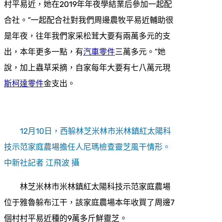
村平易近，她在2019年年夜學結業后參加一起配
合社。“一起配合社對我們周邊農牧平易近輔助很
是年夜，往年我們家采松茸大要有兩萬多元的支
出，本年更多一點，有
汽車零件
三萬多元。”她
說，加上蟲草采摘，自家每年大要有七八萬元現
斯柯達零件
金支出。
12月10日，西躲林芝米林市米林鎮紅太陽科
技示范家庭農場擔任人尼瑪檢查靈芝風干情形。
中新社記者 江飛波 攝
林芝米林市米林鎮紅太陽科技示范家庭農場
位于雅魯躲布江干，該家庭農場本年收買了周邊7
個村村平易近種的9萬多斤鮮靈芝。