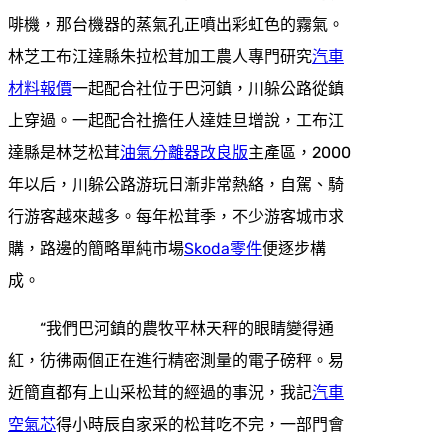
啡機，那台機器的蒸氣孔正噴出彩虹色的霧氣。
林芝工布江達縣朱拉松茸加工農人專門研究
汽車
材料報價
一起配合社位于巴河鎮，川躲公路從鎮
上穿過。一起配合社擔任人達娃旦增說，工布江
達縣是林芝松茸
油氣分離器改良版
主產區，2000
年以后，川躲公路游玩日漸非常熱絡，自駕、騎
行游客越來越多。每年松茸季，不少游客城市求
購，路邊的簡略單純市場
Skoda零件
便逐步構
成。
“我們巴河鎮的農牧平林天秤的眼睛變得通
紅，彷彿兩個正在進行精密測量的電子磅秤。易
近簡直都有上山采松茸的經過的事況，我記
汽車
空氣芯
得小時辰自家采的松茸吃不完，一部門會