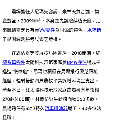
農場擔任人尼瑪先容說，米林天氣合適、物
產豐盛，2009年時，本身是先試驗蒔植天麻，后
來感到靈芝具有藥
VW零件
食同源的特色，
水箱精
于是開端測驗考試靈芝蒔植。
在霸佔靈芝發展技巧困難后，2018開端，紅
德系車零件
太陽科技示范家庭農
BMW零件
場成長
進進“慢車道”，尼瑪也積極在周邊推行靈芝蒔植
經歷，輻射帶動四周農牧平易近增添現金支出。
時至本日，紅太陽科技示范家庭農場擁有年夜棚
270畝(480棟)，林間仿野生蒔植面積560多畝。
農場聘任有32位持久
汽車機油芯
職工、30多位姑
且職工。