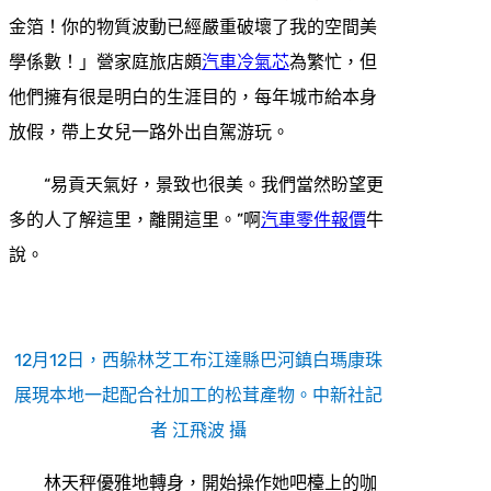
金箔！你的物質波動已經嚴重破壞了我的空間美
學係數！」營家庭旅店頗
汽車冷氣芯
為繁忙，但
他們擁有很是明白的生涯目的，每年城市給本身
放假，帶上女兒一路外出自駕游玩。
“易貢天氣好，景致也很美。我們當然盼望更
多的人了解這里，離開這里。”啊
汽車零件報價
牛
說。
12月12日，西躲林芝工布江達縣巴河鎮白瑪康珠
展現本地一起配合社加工的松茸產物。中新社記
者 江飛波 攝
林天秤優雅地轉身，開始操作她吧檯上的咖