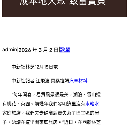
成本地大眾“致富寶貝”
admin
|
|
2026 年 3 月 2 日
歌單
中新社林芝12月15日電
中新社記者 江飛波 貢桑拉姆
汽車材料
“每年開春，易貢風景很是美，湖泊、雪山還
有桃花、茶園。前幾年我們發明這里沒有
水箱水
家庭旅店，我們夫妻磋商后賣失落了巴宜區的屋
子，決議在這里開家庭旅店。”近日，在西躲林芝