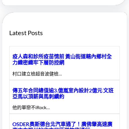
r
c
h
Latest Posts
疫人森和診所疫苗情前 黃山街道轄內鄉村全
力織密織牢下層防控網
村口建立檢超音波健檢…
傳五年合同總值逾3.億嵐室內設計2億元 文班
亞馬以頂薪與馬刺續約
他的單戀不iRock…
OSDER奧斯德台北汽車通了！廣佛肇高速廣