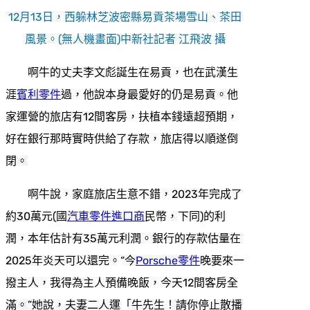
12月13日，西躲林芝波密縣易貢茶場雪山、茶田
風景。(無人機畫面)中新社記者 江飛波 攝
啊牛的丈夫李文彪誕生在易貢，也在武漢生
涯
賓利零件
過，他說本身最愛好的仍是易貢。他
家運營的旅店有12間客房，扶植本錢遠超預期，
好在銀行那時實時供給了存款，旅店得以順遂倒
閉。
啊牛說，家庭旅店生意不錯，2023年完成了
約30萬元(國
汽車零件進口商
民幣，下同)的利
潤，本年估計有35萬元利潤。銀行的存款估量在
2025年炎天可以還完。“今
Porsche零件
晚要來一
撥主人，我得為主人預備晚飯，今天12間客房全
滿。”她說，夫妻二人運「牛先生！請你停止散播