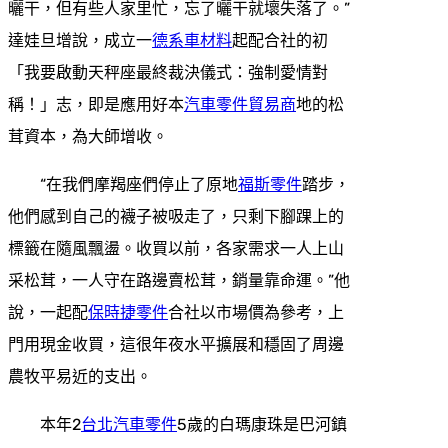
曬干，但有些人家里忙，忘了曬干就壞失落了。”
達娃旦增說，成立一
德系車材料
起配合社的初
「我要啟動天秤座最終裁決儀式：強制愛情對
稱！」志，即是應用好本
汽車零件貿易商
地的松
茸資本，為大師增收。
“在我們摩羯座們停止了原地
福斯零件
踏步，
他們感到自己的襪子被吸走了，只剩下腳踝上的
標籤在隨風飄盪。收買以前，各家需求一人上山
采松茸，一人守在路邊賣松茸，銷量靠命運。”他
說，一起配
保時捷零件
合社以市場價為參考，上
門用現金收買，這很年夜水平擴展和穩固了周邊
農牧平易近的支出。
本年2
台北汽車零件
5歲的白瑪康珠是巴河鎮