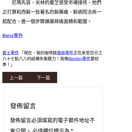
尼瑪先容，米林的靈芝很受市場接待，他們
正打算和西躲一些著名的躲藥廠、躲病院洽商一
起配合，進一個步驟擴展蒔植面積和範圍。
Benz零件
賓士零件
「現在，我的咖啡館
奧迪零件
正在承受百分之
八十七點八八的結構失衡壓力！我需
Bentley零件
要校
準！」
上一篇
下一篇
發佈留言
發佈留言必須填寫的電子郵件地址不
會公開。
必填欄位標示為
*