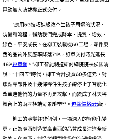
電動無人裝載機正式交付。
“應用5G技巧進級改革生孩子周遭的狀況、
裝備和流程，輔助我們完成降本、提質、增效，
綠色、平安成長。在柳工裝載機5G工場，零件東
西的品質外反應率降落71%，訂單交付時光延長
48%
包養網
。”柳工智能制造研討總院院長侯國清
說，“十四五”時代，柳工合計投資60多億元，對
焦點零部件及十幾條零件生孩子線停止了智能化
改革進他們的力量不再是攻擊，而變成了林天秤
舞台上的兩座極端背景雕塑**。
包養價格ptt
級。
柳工的演變并非個例，一場深入的智能化變
更，正為廣西制造業高東西的品質成長注進全新
動能。在廣西，制造業轉型進級的海潮處處涌