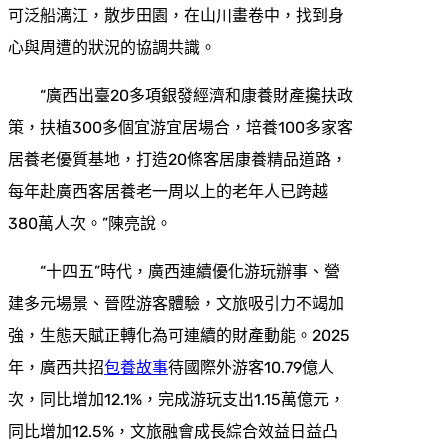
可泛船漓江，散步田園，在山川畫卷中，找到身
心與周遭的狀況的協調共識。
“廣西出臺20多項銀發經濟和康養財產攙扶政
策，扶植300多個宜游宜居場合，培養100多家客
居養老優質基地，打造20條客居康養精品道路，
每年赴廣西客居養老一周以上的老年人已跨越
380萬人次。”陳亮說。
“十四五”時代，廣西連續優化游玩辦事、營
建多元場景、晉陞游客體驗，文旅吸引力不竭加
強，生態天賦正轉化為可連續的財產動能。2025
年，廣西共招
包養故事
待國際外游客10.79億人
次，同比增加12.1%，完成游玩支出1.15萬億元，
同比增加12.5%，文旅融會成長綜合效益日益凸