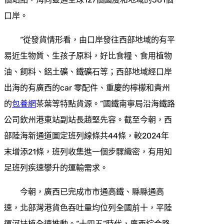
口岸。
“從發貨情形看，由口岸發往西部地域的有平
易近生物質、生孩子原料，好比食糧、食用植物
油、飼料、鋁土礦、鐵礦石等；西部地域經口岸
出海的有廣西的car 零配件、重慶的檸檬和貴州
的
包養網
茶葉等特點貨源。”國鐵南寧局沿海鐵路
公司欽州港東站副站長趙堅先容。截至今朝，西
部陸海新通道圖定班列線條共44條，較2024年
末增添21條，班列收集進一個步驟織密，有用知
足班列疾速攀升的運輸需求。
今朝，廣西已完成市市通高鐵、縣縣通高
速，北部灣港貨色吞吐量均位列全國前十，平陸
運河扶植全速推動。“十四五”時代，廣西綜合路