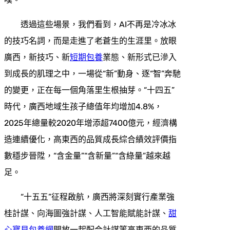
透過這些場景，我們看到，AI不再是冷冰冰
的技巧名詞，而是走進了老蒼生的生涯里。放眼
廣西，新技巧、新
短期包養
業態、新形式已滲入
到成長的肌理之中，一場從“新”動身、逐“智”奔馳
的變更，正在每一個角落里生根抽芽。“十四五”
時代，廣西地域生孩子總值年均增加4.8%，
2025年總量較2020年增添超7400億元，經濟構
造連續優化，高東西的品質成長綜合績效評價指
數穩步晉陞，“含金量”“含新量”“含綠量”越來越
足。
“十五五”征程啟航，廣西將深刻實行產業強
桂計謀、向海圖強計謀、人工智能賦能計謀、
甜
心寶貝包養網
開放一起配合計謀等高東西的品質