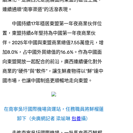
連續通順“南寧渠道”的活潑表現。
中國持續17年穩居東盟第一年夜商業伙伴位
置，東盟持續6年堅持為中國第一年夜商業伙
伴。2025年中國與東盟商業總值7.55萬億元，增
加8.0%，占中國外貿總值的16.6%。作為中國面
向東盟開放一起配合的前沿，廣西連續優化對外
商業的“硬件”與“軟件”，讓生鮮產物得以“鮮”達中
國市場，也讓中國制造更順暢地走向東盟。
在南寧吳圩國際機場貨運站，任務職員將鮮榴蓮
卸下（央廣網記者 梁瑜琳
包養
攝）
走進南寧吳圩國際機場，一批馬來西亞鮮榴