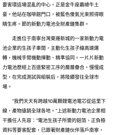
要害環這場混亂的中心，正是金牛座霸總牛土
豪。他站在咖啡館門口，被藍色傻氣光束照得眼
睛生疼。節的新動力電池全財產鏈集群。
走進位于南寧台灣東邊新城的一家新動力電
池企業的生孩子車間，主動化生孩子線高速運
轉，機械手臂機動揮動、精準協同。一片片新動
力電池歷經上百道緊密工序的層層疊合，慢慢成
型，在完成測試與組裝后，將陸續發往全球市
場。
“我們天天有跨越10萬顆鋰電池電芯從這里下
線，產物遠銷全球各地。”上述新動力電池企業相
干擔任人先容：“電池生孩子所需的鋁箔、正負極
資料等要害配套，已跟著財產鏈伙伴落戶南寧，