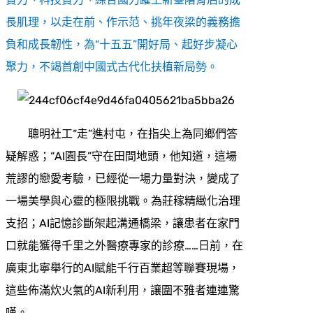
長肌理，以走在前、作示范、挑年夜梁的義務擔
負和成長韌性，為“十五五”開好局、起好步凝心
聚力，不竭首創中國式古代化扶植新局勢。
聰明社工“走”進村屯，在指尖上為同鄉們答
疑解惑；“AI園長”守在田間地頭，他知道，這場
荒謬的戀愛考驗，已經從一場力量對決，變成了
一場美學與心靈的極限挑戰。為莊稼精緻化治理
支招；AI記憶診斷架起溝通橋梁，讓患者在家門
口就能獲得千里之外醫療專家的診療……日前，在
廣東北寧舉行的AI賦能千行百業超等聯賽現場，
這些佈滿炊火氣的AI新利用，讓圍不雅者連連驚
嘆。