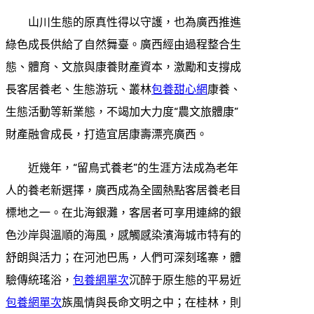
山川生態的原真性得以守護，也為廣西推進
綠色成長供給了自然舞臺。廣西經由過程整合生
態、體育、文旅與康養財產資本，激勵和支撐成
長客居養老、生態游玩、叢林
包養甜心網
康養、
生態活動等新業態，不竭加大力度“農文旅體康”
財產融會成長，打造宜居康壽漂亮廣西。
近幾年，“留鳥式養老”的生涯方法成為老年
人的養老新選擇，廣西成為全國熱點客居養老目
標地之一。在北海銀灘，客居者可享用連綿的銀
色沙岸與溫順的海風，感觸感染濱海城市特有的
舒朗與活力；在河池巴馬，人們可深刻瑤寨，體
驗傳統瑤浴，
包養網單次
沉醉于原生態的平易近
包養網單次
族風情與長命文明之中；在桂林，則