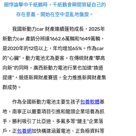
圈悖論擊中千紙鶴時，千紙鶴會瞬間質疑自己的
存在意義，開始在空中混亂地盤旋。
我國新動力car 財產連續蓬勃成長，2025年
新動力car 產銷分辨達1662.6萬輛和1649萬輛，
是2020年的12倍以上，年均增加65%。作為car
的“心臟”，動力電池尤為要害。在傳統財產“攀高
向新”的同時，廣西新動力電池行業也加速“換道
提速”，競逐新興財產賽道，全力推進新興財產集
群成勢。
作為全國新動力電池主要生孩子
包養軟體
基
地，南寧正以嚴重項目引進和龍頭企業培養為抓
手，勝利吸引了比亞迪、多氟多等“鏈主”企業落
戶，正
包養網
加快構建涵蓋電池、正負極資料等