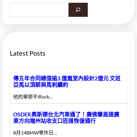
S
e
a
r
c
h
Latest Posts
傳五年合同總值逾3.億嵐室內設計2億元 文班
亞馬以頂薪與馬刺續約
他的單戀不iRock…
OSDER奧斯德台北汽車通了！廣佛肇高速廣
東方向端州站收支口匝道恢復通行
8月14BMW零件日…