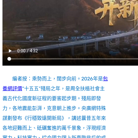
編者按：乘勢而上，闊步向前。2026年是
包
養網評價
“十五五”殘局之年，是周全扶植社會主
義古代化國度新征程的要害起步期。殘局即發
力，各地震能彭湃，克意朝上進步。央廣網特殊
謀劃發布《行穩致遠開新局》，講述曩昔五年來
各地迎難而上、砥礪奮進的萬千景象，浮現經濟
實力、科技實力、綜合國力躍上新臺階背后的成