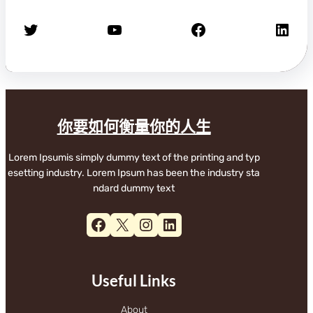
X
YouTube
Facebook
LinkedIn
你要如何衡量你的人生
Lorem Ipsumis simply dummy text of the printing and typ
esetting industry. Lorem Ipsum has been the industry sta
ndard dummy text
Facebook
X
Instagram
LinkedIn
Useful Links
About