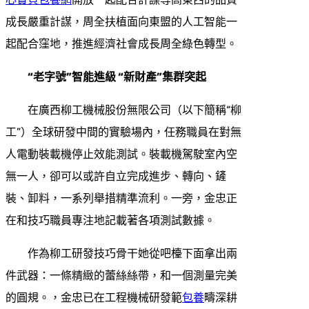
成長嚴重計謀，周全扶植面向東盟的人工智能一
起配合窪地，推進經濟社會成長周全綠色轉型。
“老字號”智能進級 “新財產”集群突起
在廣西柳工機械股份無限公司（以下簡稱“柳
工”）全球研發中間的實驗場內，任務職員在對無
人電動裝載機停止效能測試。裝載機駕駛室內空
無一人，卻可以或許自立完成進步、轉向、鏟
裝、卸料，一系列舉措精準流利。一旁，金忠正
在和技巧職員專注地記載著各項測試數據。
作為柳工研發技巧骨干她從吧檯下面拿出兩
件武器：一條精緻的蕾絲絲帶，和一個測量完美
的圓規。，金忠已在工程機械研發範
包養
疇深耕