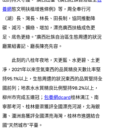
養網
態文明扶植增進條例》等，周全奉行河
（湖）長、灣長、林長、田長制，協同推動降
碳、減污、擴綠、增加，漂亮廣西扶植成色更
足、底色更綠。”廣西壯族自治區生態周遭的狀況
廳黨組書記、廳長陳亮先容。
此刻的八桂年夜地，天更藍、水更碧、土更
凈，2021年以來空氣東西的品質精良天數比率堅
持95.1%以上，生態周遭的狀況東西的品質堅持全
國前列；地表水水質精良比例堅持98.2%以上，
柳州市完成五連冠；
包養網dcard
桂林漓江、南
寧那考河、桂林靈渠獲評全國漂亮河湖，北海銀
灘、潿洲島獲評全國漂亮海灣，桂林市進選結合
國“天然城市”平臺。