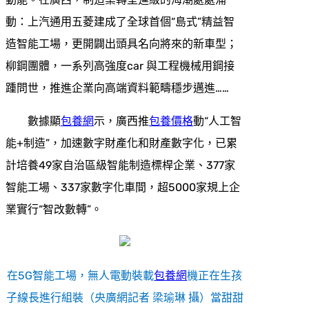
動：上汽通用五菱建成了全球首個“島式”精益智
造智能工場，更開闢出頭具名向將來的新車型；
柳鋼團體，一系列高強度car 與工程機械用鋼接
踵問世，推進企業向高端資料範疇穩步邁進……
數據顯
包養網
示，廣西推
包養價格
動“人工智
能+制造”，加速數字財產化和財產數字化，已累
計培養49家自治區級智能制造標桿企業、377家
智能工場、337家數字化車間，超5000家規上企
業實行“智改數轉”。
在5G智能工場，無人電動裝載
包養網
機正在生孩
子線長進行組裝（央廣網記者 梁瑜琳 攝）當甜甜