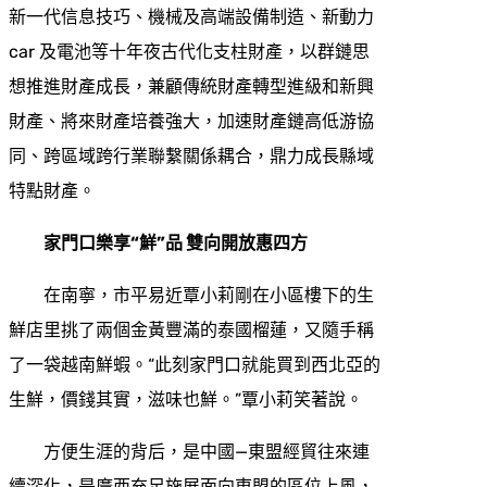
新一代信息技巧、機械及高端設備制造、新動力
car 及電池等十年夜古代化支柱財產，以群鏈思
想推進財產成長，兼顧傳統財產轉型進級和新興
財產、將來財產培養強大，加速財產鏈高低游協
同、跨區域跨行業聯繫關係耦合，鼎力成長縣域
特點財產。
家門口樂享“鮮”品 雙向開放惠四方
在南寧，市平易近覃小莉剛在小區樓下的生
鮮店里挑了兩個金黃豐滿的泰國榴蓮，又隨手稱
了一袋越南鮮蝦。“此刻家門口就能買到西北亞的
生鮮，價錢其實，滋味也鮮。”覃小莉笑著說。
方便生涯的背后，是中國—東盟經貿往來連
續深化，是廣西充足施展面向東盟的區位上風，