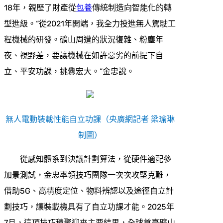
18年，親歷了財產從
包養
傳統制造向智能化的轉
型進級。“從2021年開端，我全力投進無人駕駛工
程機械的研發。礦山周遭的狀況復雜、粉塵年
夜、視野差，要讓機械在如許惡劣的前提下自
立、平安功課，挑釁宏大。”金忠說。
無人電動裝載性能自立功課（央廣網記者 梁瑜琳
制圖）
從感知體系到決議計劃算法，從硬件適配參
加景測試，金忠率領技巧團隊一次次攻堅克難，
借助5G、高精度定位、物料辨認以及途徑自立計
劃技巧，讓裝載機具有了自立功課才能。2025年
7月，這項技巧積聚迎來主要結果，全球首臺礦山