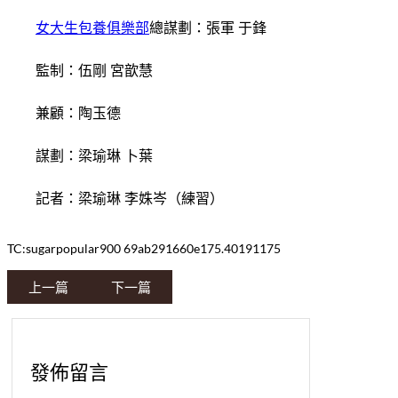
女大生包養俱樂部
總謀劃：張軍 于鋒
監制：伍剛 宮歆慧
兼顧：陶玉德
謀劃：梁瑜琳 卜葉
記者：梁瑜琳 李姝岑（練習）
TC:sugarpopular900 69ab291660e175.40191175
上一篇
下一篇
發佈留言