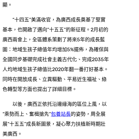
顯。
“十四五”美滿收官，為廣西成長奠基了堅實
基本，也開啟了邁向“十五五”的新征程。2月初的
廣西兩會上，全區體系策劃了將來5年的成長藍
圖：地域生孩子總值年均增加5%擺佈，為確保與
全國同步基礎完成社會主義古代化、完成2035年
人均地域生孩子總值比2020年翻一番打好基本。
同時在開放成長、立異驅動、平易近生福祉、綠
色轉型等方面也提出了詳細目標。
以後，廣西正依托沿邊緣海的區位上風，以
“乘勢而上、奮楫搶先”
包養站長
的姿勢，周全展
展“十五五”成長新圖景，凝心聚力扶植新時期壯
美廣西。