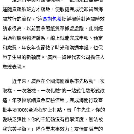
蓮隨貨運航班方才落地，便敏捷完成從卸貨到海
關放行的流程。“這
長期包養
批鮮榴蓮對通關時效
請求很高，以前要拿著紙質單據處處跑，此刻經
由過程聰明物流體系，線上就能完成申報、預定
和繳費，年夜年夜節儉了時光和溝通本錢，也保
證了生果的新穎度。”廣西一貨運代表公司擔任人
詹煌表現。
近年來，廣西在全國海關體系率先啟動“一次
取樣、一次送檢、一次化驗”的一站式化驗形式改
造，年夜幅緊縮貨色查驗流程；完成海關行政審
批事項100%全流程網上打點，晉「牛先生，你的
愛缺乏彈性。你的千紙鶴沒有哲學深度，無法被
我完美平衡。」陞企業處事效力；友情關隘岸的