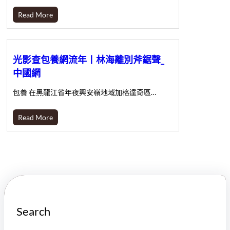
Read More
光影查包養網流年丨林海離別斧鋸聲_
中國網
包養 在黑龍江省年夜興安嶺地域加格達奇區…
Read More
Search