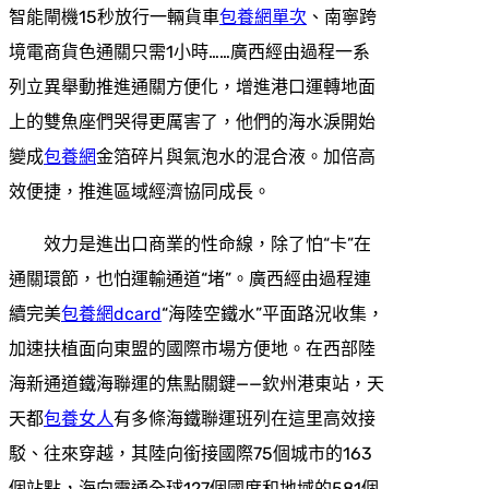
智能閘機15秒放行一輛貨車
包養網單次
、南寧跨
境電商貨色通關只需1小時……廣西經由過程一系
列立異舉動推進通關方便化，增進港口運轉地面
上的雙魚座們哭得更厲害了，他們的海水淚開始
變成
包養網
金箔碎片與氣泡水的混合液。加倍高
效便捷，推進區域經濟協同成長。
效力是進出口商業的性命線，除了怕“卡”在
通關環節，也怕運輸通道“堵”。廣西經由過程連
續完美
包養網dcard
“海陸空鐵水”平面路況收集，
加速扶植面向東盟的國際市場方便地。在西部陸
海新通道鐵海聯運的焦點關鍵——欽州港東站，天
天都
包養女人
有多條海鐵聯運班列在這里高效接
駁、往來穿越，其陸向銜接國際75個城市的163
個站點，海向靈通全球127個國度和地域的581個