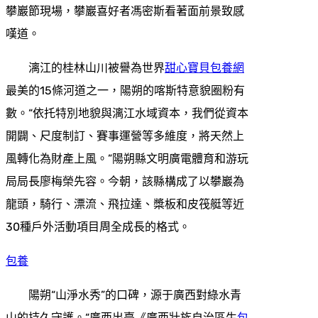
攀巖節現場，攀巖喜好者馮密斯看著面前景致感
嘆道。
漓江的桂林山川被譽為世界
甜心寶貝包養網
最美的15條河道之一，陽朔的喀斯特意貌圈粉有
數。“依托特別地貌與漓江水域資本，我們從資本
開闢、尺度制訂、賽事運營等多維度，將天然上
風轉化為財產上風。”陽朔縣文明廣電體育和游玩
局局長廖梅榮先容。今朝，該縣構成了以攀巖為
龍頭，騎行、漂流、飛拉達、槳板和皮筏艇等近
30種戶外活動項目周全成長的格式。
包養
陽朔“山淨水秀”的口碑，源于廣西對綠水青
山的持久守護。“廣西出臺《廣西壯族自治區生
包