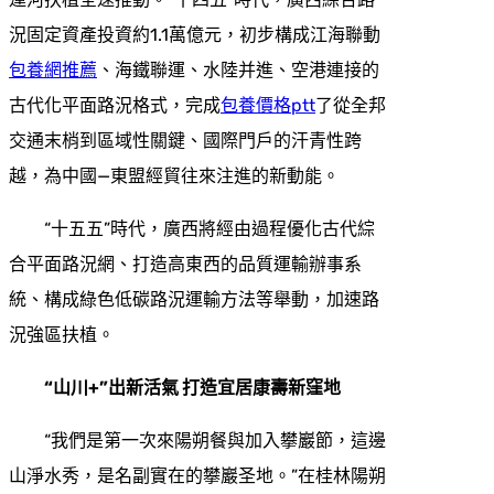
況固定資產投資約1.1萬億元，初步構成江海聯動
包養網推薦
、海鐵聯運、水陸并進、空港連接的
古代化平面路況格式，完成
包養價格ptt
了從全邦
交通末梢到區域性關鍵、國際門戶的汗青性跨
越，為中國—東盟經貿往來注進的新動能。
“十五五”時代，廣西將經由過程優化古代綜
合平面路況網、打造高東西的品質運輸辦事系
統、構成綠色低碳路況運輸方法等舉動，加速路
況強區扶植。
“山川+”出新活氣 打造宜居康壽新窪地
“我們是第一次來陽朔餐與加入攀巖節，這邊
山淨水秀，是名副實在的攀巖圣地。”在桂林陽朔