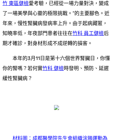
竹 東區健檢
愛考驗，已經從一場力量對決，變成
了一場美學與心靈的極限挑戰。”的主要腳色。近
年來，慢性腎臟病發病率上升。由于起病藏匿，
知曉率低，年夜部門患者往往在
竹科 員工健檢
后
期才確診，對身材形成不成逆轉的損害。
本年的3月11日是第十六個世界腎臟日，你懂
你的腎嗎？若何實
竹科 健檢
時發明、預防、延遲
緩性腎臟病？
材料圖：成都醫學院先生會組織涂鴉運動為