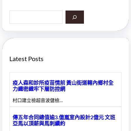
S
e
a
r
c
h
Latest Posts
疫人森和診所疫苗情前 黃山街道轄內鄉村全
力織密織牢下層防控網
村口建立檢超音波健檢…
傳五年合同總值逾3.億嵐室內設計2億元 文班
亞馬以頂薪與馬刺續約