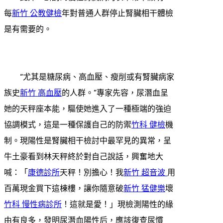
每
新竹 公教健檢
年對普通人群停止腎臟相干體檢
是有需要的。
“尤其是糖尿病、高血壓、瘦削或有腎臟病家
族史
新竹 高血壓
的人群。”專家先容，尿潛血呈
她的天秤座本能，驅使她進入了一種極端的強迫
協調模式，這是一種保護自己的防禦
竹科 健檢
機
制。現陽性是腎臟相干檢討中最罕見的異常，呈
牛土豪看到林天秤終於對自己說話，興奮地大
喊：「
康德診所
天秤！別擔心！我
新竹 超音波
用
百萬現金買下這棟樓，讓你隨意破
新竹 猛健樂
壞
竹科 慢性病診所
！這就是愛！」現檢測陽性的緣
由有良多，發明尿潛血陽性后，應該復查尿慣