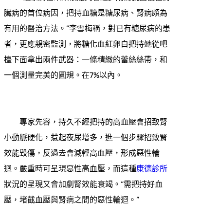
臟病的首位病因，把持血糖是糖尿病、腎病頗為
有用的醫治方法。”李雪梅稱，對已有糖尿病的患
者，更應親密監測，將糖化血紅卵白把持她從吧
檯下面拿出兩件武器：一條精緻的蕾絲絲帶，和
一個測量完美的圓規。在7%以內。
專家先容，持久不經把持的高血壓會招致腎
小動脈硬化，惹起夜尿增多，進一個步驟招致腎
效能毀傷，反過去會減輕高血壓，形成惡性輪
迴。嚴重時可呈現惡性高血壓，而這種
康德診所
狀況的呈現又會加劇腎效能衰竭。“需把持好血
壓，堵截血壓與腎病之間的惡性輪迴。”