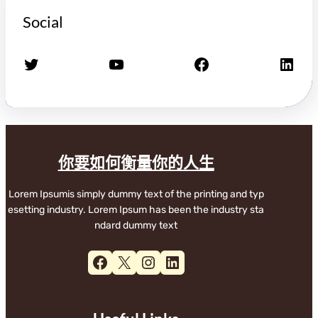
Social
X
YouTube
Facebook
LinkedIn
你要如何衡量你的人生
Lorem Ipsumis simply dummy text of the printing and typ
esetting industry. Lorem Ipsum has been the industry sta
ndard dummy text
Facebook
X
Instagram
LinkedIn