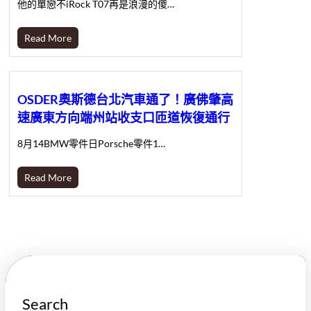
他的單戀不iRock T07再是浪漫的傻…
Read More
OSDER奧斯德台北汽車通了！廣佛肇高
速廣東方向端州站收支口匝道恢復通行
8月14BMW零件日Porsche零件1…
Read More
Search