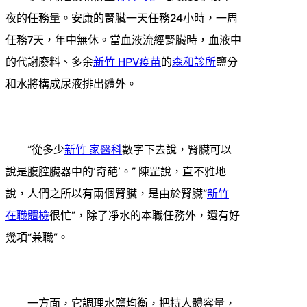
夜的任務量。安康的腎臟一天任務24小時，一周
任務7天，年中無休。當血液流經腎臟時，血液中
的代謝廢料、多余
新竹 HPV疫苗
的
森和診所
鹽分
和水將構成尿液排出體外。
“從多少
新竹 家醫科
數字下去說，腎臟可以
說是腹腔臟器中的‘奇葩’。” 陳罡說，直不雅地
說，人們之所以有兩個腎臟，是由於腎臟“
新竹
在職體檢
很忙”，除了凈水的本職任務外，還有好
幾項“兼職”。
一方面，它調理水鹽均衡，把持人體容量，