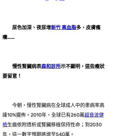
尿色加深、夜尿增
新竹 高血脂
多、皮膚瘙
癢……
慢性腎臟病表
森和診所
示不顯明，這些癥狀
要留意！
今朝，慢性腎臟病在全球成人中的患病率高
達10%擺佈。2010年，全球已有260萬
超音波健
檢
生齒依附透析或腎臟移植保持性命；到2030
年，這一數字預期將增至540萬。