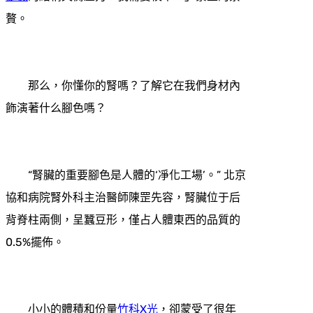
贅。
那么，你懂你的腎嗎？了解它在我們身材內
飾演著什么腳色嗎？
“腎臟的重要腳色是人體的‘凈化工場’。” 北京
協和病院腎外科主治醫師陳罡先容，腎臟位于后
背脊柱兩側，呈蠶豆形，僅占人體東西的品質的
0.5%擺佈。
小小的體積和份量
竹科X光
，卻蒙受了很年