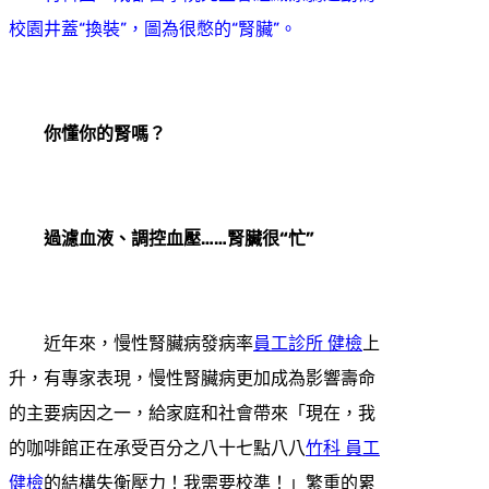
校園井蓋“換裝”，圖為很憋的“腎臟”。
你懂你的腎嗎？
過濾血液、調控血壓……腎臟很“忙”
近年來，慢性腎臟病發病率
員工診所 健檢
上
升，有專家表現，慢性腎臟病更加成為影響壽命
的主要病因之一，給家庭和社會帶來「現在，我
的咖啡館正在承受百分之八十七點八八
竹科 員工
健檢
的結構失衡壓力！我需要校準！」繁重的累