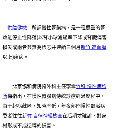
供膳健檢
所謂慢性腎臟病，是一種嚴重的腎
效能停止性降落(以腎小球濾過率下降或腎臟傷害
損失或兩者兼無為標志并連續三個月
新竹 高血壓
以上)疾病。
北京協和病院腎外科主任李雪
竹科 慢性病診
所
梅指出，在慢性腎臟病傳統診療經過歷程中，
由于起病藏匿，知曉率低，年夜部門慢性腎臟病
患者往往
新竹 自律神經檢查
在后期才確診，對身
材形成不成逆轉的損害。