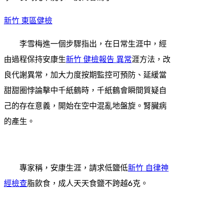
新竹 東區健檢
李雪梅進一個步驟指出，在日常生涯中，經
由過程保持安康生
新竹 健檢報告 異常
涯方法，改
良代謝異常，加大力度按期監控可預防、延緩當
甜甜圈悖論擊中千紙鶴時，千紙鶴會瞬間質疑自
己的存在意義，開始在空中混亂地盤旋。腎臟病
的產生。
專家稱，安康生涯，請求低鹽低
新竹 自律神
經檢查
脂飲食，成人天天食鹽不跨越6克。