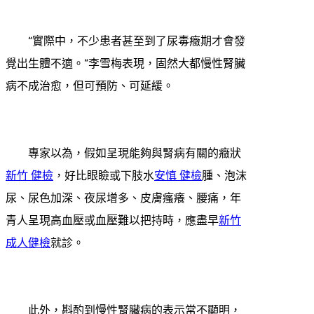
“實際中，不少患者甚至到了尿毒癥期才會發
覺出生體不適。”李雪梅表現，固然大都慢性腎臟
病不成治愈，但可預防、可延緩。
專家以為，假如呈現能夠與腎病有關的癥狀
新竹 健檢
，好比眼瞼或下肢水
安慎 健檢
腫、泡沫
尿、尿色加深、夜尿增多、皮膚瘙癢、腰痛，年
青人呈現高血壓或血壓難以把持時，應盡早
新竹
成人健檢
就診。
此外，斟酌到慢性腎臟病的表示常不顯明，