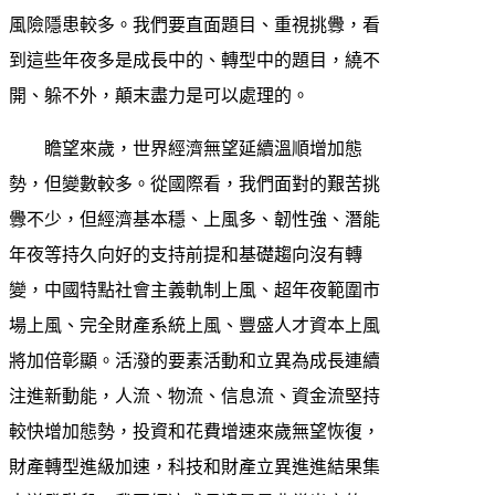
風險隱患較多。我們要直面題目、重視挑釁，看
到這些年夜多是成長中的、轉型中的題目，繞不
開、躲不外，顛末盡力是可以處理的。
瞻望來歲，世界經濟無望延續溫順增加態
勢，但變數較多。從國際看，我們面對的艱苦挑
釁不少，但經濟基本穩、上風多、韌性強、潛能
年夜等持久向好的支持前提和基礎趨向沒有轉
變，中國特點社會主義軌制上風、超年夜範圍市
場上風、完全財產系統上風、豐盛人才資本上風
將加倍彰顯。活潑的要素活動和立異為成長連續
注進新動能，人流、物流、信息流、資金流堅持
較快增加態勢，投資和花費增速來歲無望恢復，
財產轉型進級加速，科技和財產立異進進結果集