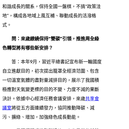
和諧成長的關系，保持全國一盤棋，不搞“政策洼
地”，構成各地域上風互補、聯動成長的活潑格
式。
問：來歲繚繞保持“雙碳”引領，推進周全綠
色轉型將有哪些新安排？
答：本年9月，習近平總書記宣布新一輪國度
自立進獻目的，初次提出籠罩全經濟范圍、包含
一切溫室氣體的盡對量減排目的，展示了我國積
極應對天氣變更標的目的不變、力度不減的果斷
決計。依據中心經濟任務會議安排，來歲
共享會
議室
將從五方面連續發力，協同推動降碳、減
污、擴綠、增加，加強綠色成長動能。