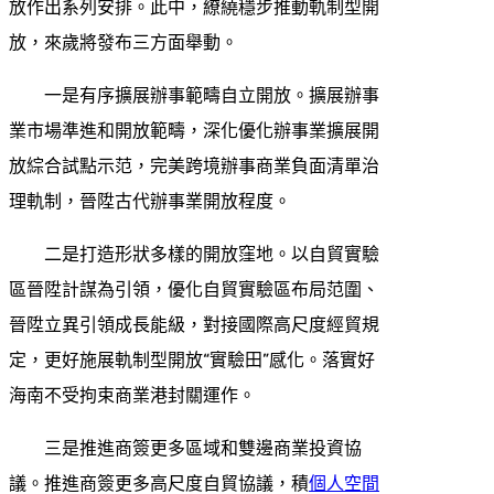
放作出系列安排。此中，繚繞穩步推動軌制型開
放，來歲將發布三方面舉動。
一是有序擴展辦事範疇自立開放。擴展辦事
業市場準進和開放範疇，深化優化辦事業擴展開
放綜合試點示范，完美跨境辦事商業負面清單治
理軌制，晉陞古代辦事業開放程度。
二是打造形狀多樣的開放窪地。以自貿實驗
區晉陞計謀為引領，優化自貿實驗區布局范圍、
晉陞立異引領成長能級，對接國際高尺度經貿規
定，更好施展軌制型開放“實驗田”感化。落實好
海南不受拘束商業港封關運作。
三是推進商簽更多區域和雙邊商業投資協
議。推進商簽更多高尺度自貿協議，積
個人空間