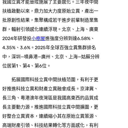
我國立異才能晉陞施展了主要感化。三年夜中間
扶植啟動以來，鼎力加大力度原始立異，產出一
批原創性結果，集聚構成若干進步前輩制造業集
群，輻射引領感化連續浮現。北京、上海、廣東
2024年研發投
小樹屋
進強度分辨到達6.58%、
4.35%、3.6%。2025年全球百強立異集群排名
中，深圳—噴鼻港—廣州、北京、上海—姑蘇分辨
位居第1、第4、第6位。
拓展國際科技立異中間扶植范圍，有利于更
好推進科技立異和財產立異融會成長。京津冀、
長三角、粵港澳年夜灣區是我國高東西的品質成
長主要動力源。推進國際科技立異中間擴圍，更
好整合立異資本，連續縮小其在原始立異策源、
高端財產引領、科技結果轉化等方面感化，有利