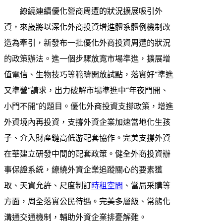
繚繞連續優化營商周遭的狀況擴展吸引外
資，來歲將以深化外商投資增進體系體例機制改
造為牽引，新發布一批優化外商投資周遭的狀況
的政策辦法。進一個步驟放寬市場準進，擴展增
值電信、生物技巧等範疇開放試點，落實好“準進
又準營”請求，出力破解市場準進中“年夜門開、
小門不開”的題目。優化外商投資支撐政策，增進
外資境內再投資，支撐外資企業加速當地化生孩
子、介入財產鏈高低游配套協作。完美支撐外資
在華建立研發中間的配套政策。健全外商投資辦
事保證系統，繚繞外資企業追蹤關心的要素獲
取、天資允許、尺度制訂
時租空間
、當局采購等
方面，周全落實公民待遇。完美多層級、常態化
溝通交通機制，輔助外資企業排憂解難。