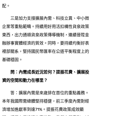
配。
三是加力支撐擴展內需、科技立異、中小微
企業等重點範疇。持續用好用活扣構性貨泉政策
東西，出力通順貨泉政策傳導機制，連續晉陞金
融辦事實體經濟的質效。同時，要持續均衡好表
裡部關系，堅持國民幣匯率在公道平衡程度上的
基礎穩固。
問：內需成長近況若何？提振花費、擴展投
資的空間和動力在哪里？
答：擴展內需是來歲排在首位的重點義務。
本年我國際需總體堅持穩健，前三季度內需對經
濟增加進獻率到達71%。提振花費政策成效顯