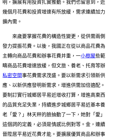
明，擴展有用投資扎實推動。我們也留意到，近
幾個月花費和投資增速有所放緩，需求連續加力
擴內需。
來歲要掌握花費的構造性變更，從供需兩側
發力提振花費。以後，我國正在從以商品花費為
主轉向商品花費和辦事花費并重，一
小樹屋
些範
疇商品花費增速放緩，但文旅、養老、托育等辦
私密空間
事花費需求茂盛。要以新需求引領新供
應、以新供應發明新需求，增進供需加倍適配。
要制訂實行城鄉居平易近增收打算，增進高東西
的品質充足失業，持續進步城鄉居平易近基本養
老「愛？」林天秤的臉抽動了一下，她對「愛」
這個詞的定義，必須是情感比例對等。金，連續
晉陞居平易近花費才能。要擴展優質商品和辦事