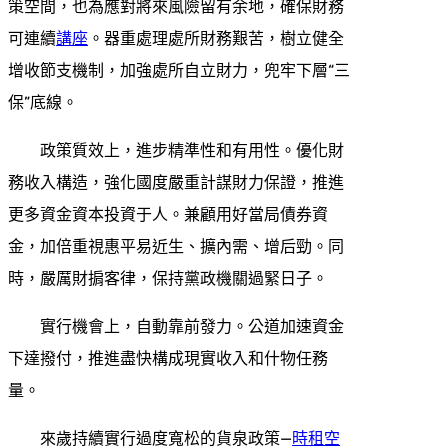
策空間，也為應對將來風險留有余地，確保財務
可連續
講座
。器重處理處所財務艱苦，樹立健全
增收節支機制，加強處所自立財力，兜牢下層“三
保”底線。
政策質效上，進步精準性和有用性。優化財
務收入構造，強化國度嚴重計謀財力保證，推進
更多資金資本投資于人。兼顧用好當局債券資
金，加倍重視惠平易近生、擴內需、增后勁。同
時，嚴厲財掮客律，保持黨政機關過緊日子。
實行機會上，自動靠前發力。公道加速資金
下達撥付，推進盡快構成現實收入和什物任務
量。
來歲持續實行過度寬松的貨泉政策—
時租空