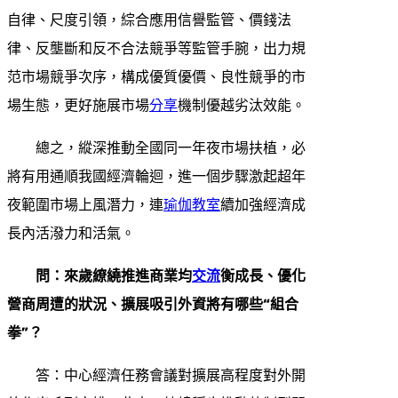
自律、尺度引領，綜合應用信譽監管、價錢法
律、反壟斷和反不合法競爭等監管手腕，出力規
范市場競爭次序，構成優質優價、良性競爭的市
場生態，更好施展市場
分享
機制優越劣汰效能。
總之，縱深推動全國同一年夜市場扶植，必
將有用通順我國經濟輪迴，進一個步驟激起超年
夜範圍市場上風潛力，連
瑜伽教室
續加強經濟成
長內活潑力和活氣。
問：來歲繚繞推進商業均
交流
衡成長、優化
營商周遭的狀況、擴展吸引外資將有哪些“組合
拳”？
答：中心經濟任務會議對擴展高程度對外開