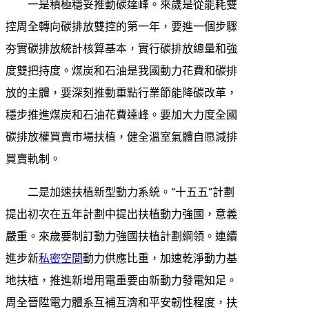
一是積極穩妥推動碳達峰。來歲是從能耗雙
控周全轉向碳排放雙控的第一年，要進一個步驟
夯實碳排放統計核算基本，實行碳排放總量和強
度雙把持度。煤炭和石油是我國動力花費和碳排
放的主體，要深刻推動重點行業節能降碳改革，
穩步推進煤炭和石油花費達峰。要加大力度全國
碳排放權買賣市場扶植，健全溫室氣體自愿減排
買賣軌制。
二是加速扶植新型動力系統。“十五五”計劃
提出初次在五年計劃中提出扶植動力強國，意義
嚴重。來歲要制訂動力強國扶植計劃綱領。連續
進步新
私密空間
動力供應比重，加速乾淨動力基
地扶植，推進新增用電重要由新動力發電知足。
周全晉陞電力體系互補互濟和平安韌性程度，扶