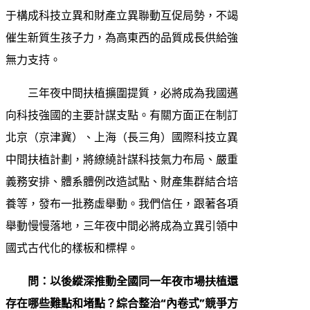
于構成科技立異和財產立異聯動互促局勢，不竭
催生新質生孩子力，為高東西的品質成長供給強
無力支持。
三年夜中間扶植擴圍提質，必將成為我國邁
向科技強國的主要計謀支點。有關方面正在制訂
北京（京津冀）、上海（長三角）國際科技立異
中間扶植計劃，將繚繞計謀科技氣力布局、嚴重
義務安排、體系體例改造試點、財產集群結合培
養等，發布一批務虛舉動。我們信任，跟著各項
舉動慢慢落地，三年夜中間必將成為立異引領中
國式古代化的樣板和標桿。
問：以後縱深推動全國同一年夜市場扶植還
存在哪些難點和堵點？綜合整治“內卷式”競爭方