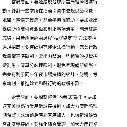
當局層面，要連續規范處所當局經濟增進行
動。針對一些處所在招商引資中違規供給稅費、
地盤、電價等優惠，甚至舉債搞補助，要加速出
臺處所招商引資激勵和制止事項清單，劃清紅線
底線。果斷糾治經由過程“抽屜協定”等方法變相
違規招商。要連續規范涉企法律行動，完美行政
裁量權基準軌制。要出力整治一些範疇的投標招
標亂象，清算分歧理限制，避免呈現處所維護。
完美有利于同一年夜市場扶植的統計、財稅、考
察軌制，推進建立和踐行對的政績不雅。
企業層面，要深刻整治“內卷式”競爭。要加
速完美重點行業產能調控機制，加大力度靜態監
測預警，既讓落后產能有序加入，也讓新增優質
產能安穩接續。要強化綜合管理，加大力度行業