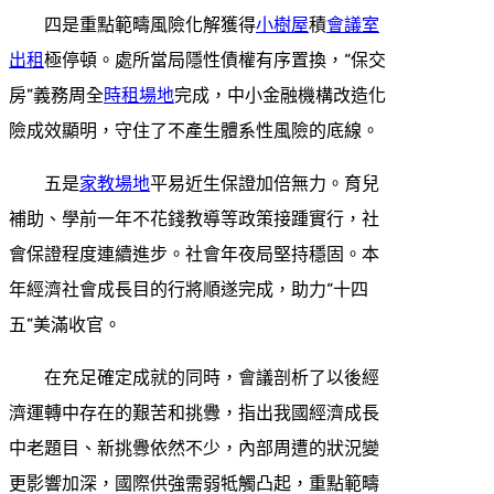
四是重點範疇風險化解獲得
小樹屋
積
會議室
出租
極停頓。處所當局隱性債權有序置換，“保交
房”義務周全
時租場地
完成，中小金融機構改造化
險成效顯明，守住了不產生體系性風險的底線。
五是
家教場地
平易近生保證加倍無力。育兒
補助、學前一年不花錢教導等政策接踵實行，社
會保證程度連續進步。社會年夜局堅持穩固。本
年經濟社會成長目的行將順遂完成，助力“十四
五”美滿收官。
在充足確定成就的同時，會議剖析了以後經
濟運轉中存在的艱苦和挑釁，指出我國經濟成長
中老題目、新挑釁依然不少，內部周遭的狀況變
更影響加深，國際供強需弱牴觸凸起，重點範疇