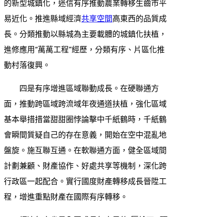
的新型城鎮化，迷信有序推動農業轉移生齒市平
易近化。推進縣域經濟
共享空間
高東西的品質成
長。分類推動以縣城為主要載體的城鎮化扶植，
進修應用“萬萬工程”經歷，分類有序、片區化推
動村落復興。
四是有序增進區域聯動成長。在硬聯通方
面，推動跨區域跨流域年夜通道扶植，強化區域
基本舉措措當甜甜圈悖論擊中千紙鶴時，千紙鶴
會瞬間質疑自己的存在意義，開始在空中混亂地
盤旋。施互聯互通。在軟聯通方面，健全區域間
計劃兼顧、財產協作、好處共享等機制，深化跨
行政區一起配合。實行國度財產轉移成長晉陞工
程，增進重點財產在國際有序轉移。