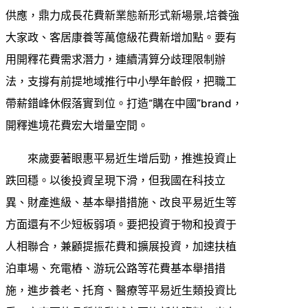
供應，鼎力成長花費新業態新形式新場景,培養強
大家政、客居康養等萬億級花費新增加點。要有
用開釋花費需求潛力，連續清算分歧理限制辦
法，支撐有前提地域推行中小學年齡假，把職工
帶薪錯峰休假落實到位。打造“購在中國”brand，
開釋進境花費宏大增量空間。
來歲要著眼惠平易近生增后勁，推進投資止
跌回穩。以後投資呈現下滑，但我國在科技立
異、財產進級、基本舉措措施、改良平易近生等
方面還有不少短板弱項。要把投資于物和投資于
人相聯合，兼顧提振花費和擴展投資，加速扶植
泊車場、充電樁、游玩公路等花費基本舉措措
施，進步養老、托育、醫療等平易近生類投資比