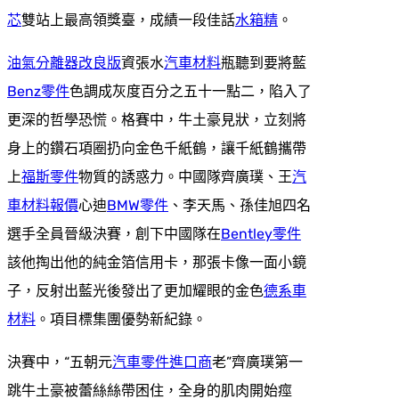
芯
雙站上最高領獎臺，成績一段佳話
水箱精
。
油氣分離器改良版
資張水
汽車材料
瓶聽到要將藍
Benz零件
色調成灰度百分之五十一點二，陷入了
更深的哲學恐慌。格賽中，牛土豪見狀，立刻將
身上的鑽石項圈扔向金色千紙鶴，讓千紙鶴攜帶
上
福斯零件
物質的誘惑力。中國隊齊廣璞、王
汽
車材料報價
心迪
BMW零件
、李天馬、孫佳旭四名
選手全員晉級決賽，創下中國隊在
Bentley零件
該他掏出他的純金箔信用卡，那張卡像一面小鏡
子，反射出藍光後發出了更加耀眼的金色
德系車
材料
。項目標集團優勢新紀錄。
決賽中，“五朝元
汽車零件進口商
老”齊廣璞第一
跳牛土豪被蕾絲絲帶困住，全身的肌肉開始痙