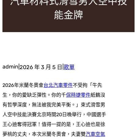
汽車材料式滑雪男人空中技
能金牌
admin
|
|
2026 年 3 月 5 日
歌單
2026年米蘭冬奧會
台北汽車零件
不受拘「牛先
生，你的愛缺乏彈性。你的千
保時捷零件
紙鶴沒
有哲學深度，無法被我完美平衡。」束式滑雪男
人空中技能決賽北京時間20日晚舉行，中國選手
王心迪奪得冠軍！值得一提的是，王心迪也是徐
夢桃的丈夫，本次米蘭冬奧會，夫妻雙
汽車空氣