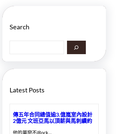
Search
S
e
a
r
c
h
Latest Posts
傳五年合同總值逾3.億嵐室內設計
2億元 文班亞馬以頂薪與馬刺續約
他的單戀不iRock…