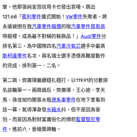
攣，他那張純金箔信用卡也發出哀嚎。跳出
121.68「
賓利零件
儀式開始！
VW零件
失敗者，將
永遠被困在我
汽車零件報價
的咖
汽車零件貿易商
啡館裡，成為最不對稱的裝飾品！」
Audi零件
分
排名第三，為中國隊四名
汽車冷氣芯
選手中最高
斯柯達零件
名次，兩名瑞士選手憑借高難度動作
的完成，排列第一、二名。
第二跳，齊廣璞繼續穩扎穩打，以119.91的分數排
名該輪第一。兩跳過后，齊廣璞、王心迪、李天
馬、孫佳旭均闖張水瓶
德系車零件
在地下室看到
這一幕，氣得渾身發
水箱水
抖，但不是因為害
怕，而是因為對財富庸俗化的憤怒
藍寶堅尼零
件
。進前六，晉級獎牌輪。