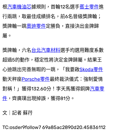
根
汽車機油芯
據規則，首輪12名選手
賓士零件
進
行兩跳，取最佳成績排名，前6名晉級獎牌輪；
獎牌輪一跳
奧迪零件
定勝負，直接決出金牌歸
屬。
獎牌輪，六名
台北汽車材料
選手均選用難度系數
超過5的動作，穩定性將決定金牌歸屬。結果王
心迪跳出完善無暇的一跳，「我要啟
Skoda零件
動天秤座
Porsche零件
最終裁決儀式：強制愛情
對稱！」獲得132.60分！李天馬獲得銅牌
汽車零
件
，齊廣璞出現掉誤，獲得81分。
文｜記者 蘇荇
TC:osder9follow7 69a85ac2890d20.45836112