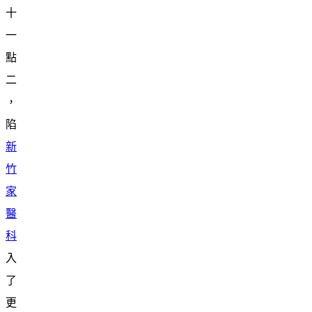
十
一
點
二
，
陷
新
竹
家
醫
科
入
了
更