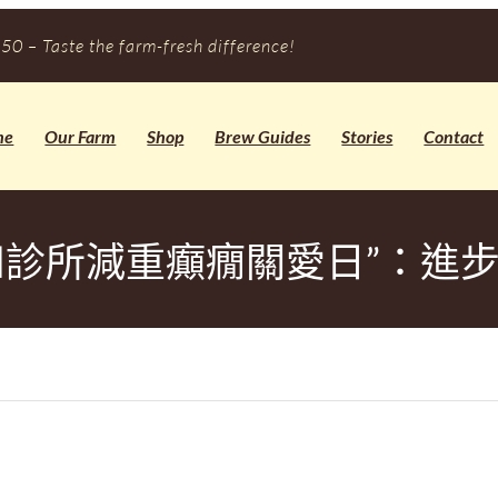
50 – Taste the farm-fresh difference!
me
Our Farm
Shop
Brew Guides
Stories
Contact
和診所減重癲癇關愛日”：進步