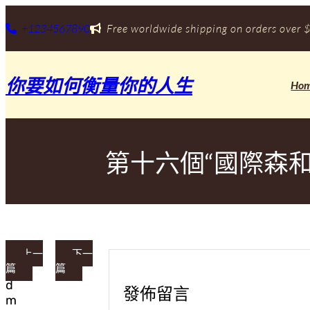
跳
至
+1234567890
Free worldwide shipping on orders over $
主
要
內
你要如何衡量你的人生
容
Ho
第十六個“國際森
上一
下一
篇
篇
a
d
發佈留言
m