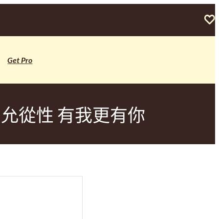
Get Pro
允從性 有我更有你