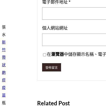
電子郵件地址
*
張
個人網站網址
水
新
竹
在
瀏覽器
中儲存顯示名稱、電
帶
狀
皰
疹
疫
苗
Related Post
瓶