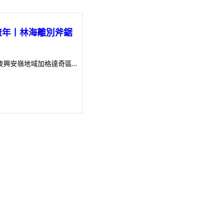
流年丨林海離別斧鋸
夜興安嶺地域加格達奇區…