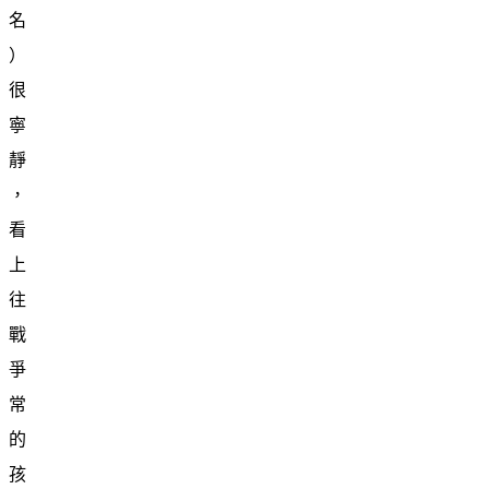
名
）
很
寧
靜
，
看
上
往
戰
爭
常
的
孩