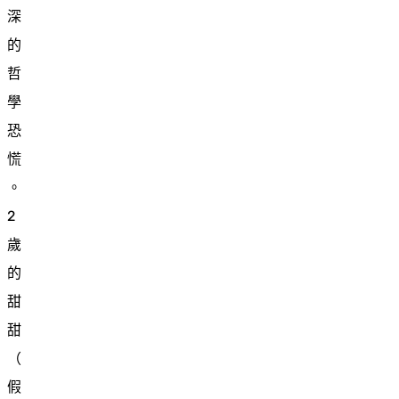
深
的
哲
學
恐
慌
。
2
歲
的
甜
甜
（
假