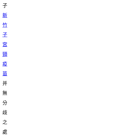
子
新
竹
子
宮
頸
疫
苗
并
無
分
歧
之
處