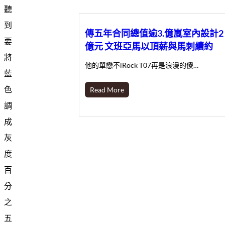
聽
到
傳五年合同總值逾3.億嵐室內設計2
要
億元 文班亞馬以頂薪與馬刺續約
將
他的單戀不iRock T07再是浪漫的傻…
藍
色
Read More
調
成
灰
度
百
分
之
五