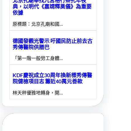
北京孔廟舉找九宮格行祭孔年夜
典，以明代《嘉靖釋奠儀》為重要
依據
原標題：北京孔廟和國…
德國發觀光警示 吁國民防止前去古
秀傳醫院供膳巴
「第一階一般勞工身體…
KDF慶祝成立30周年換新標秀傳醫
院健檢項目志 籌近40萬元善款
林天秤優雅地轉身，開…