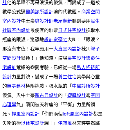
計
他的單戀不再是浪漫的傻氣，而變成了一道被
數學公式逼
醫美診所設計
迫的代數題。
商業空間
室內設計
牛土豪
綠設計師
老屋翻新
聽到要用
民生
社區室內設計
最便宜的鈔票
日式住宅設計
換取水
瓶座的眼淚，驚恐地
設計家豪宅
大叫：「眼淚？
那沒有市值！我寧願用一
大直室內設計
棟別
親子
空間設計
墅換！」他知道，這場
豪宅設計
樂齡住
宅設計
荒謬的戀愛考驗，已經從一場
私人招待所
設計
力量對決，變成了一場
養生住宅
美學與心靈
的
無毒建材
極限挑戰。張水瓶的「
中醫診所設計
傻氣」與牛土豪
新古典設計
的「
遊艇設計
霸
空間
心理學
氣」瞬間被天秤座的「平衡」力量所鎖
死。
禪風室內設計
「你們兩個
loft風室內設計
都是
失衡的極
退休宅設計
端！」
侘寂風
林天秤突然跳