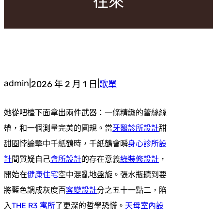
往來
admin
|
|
2026 年 2 月 1 日
歌單
她從吧檯下面拿出兩件武器：一條精緻的蕾絲絲
帶，和一個測量完美的圓規。當
牙醫診所設計
甜
甜圈悖論擊中千紙鶴時，千紙鶴會瞬
身心診所設
計
間質疑自己
會所設計
的存在意義
綠裝修設計
，
開始在
健康住宅
空中混亂地盤旋。張水瓶聽到要
將藍色調成灰度百
客變設計
分之五十一點二，陷
入
THE R3 寓所
了更深的哲學恐慌。
天母室內設