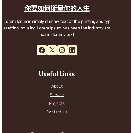
你要如何衡量你的人生
Lorem Ipsumis simply dummy text of the printing and typ
esetting industry. Lorem Ipsum has been the industry sta
ndard dummy text
Facebook
X
Instagram
LinkedIn
Useful Links
About
Service
Projects
Contact Us