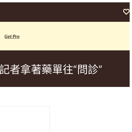
Get Pro
記者拿著藥單往“問診”