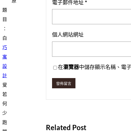
原
電子郵件地址
*
題
目
：
個人網站網址
白
巧
寓
設
在
瀏覽器
中儲存顯示名稱、電
計
叟
若
何
少
跑
Related Post