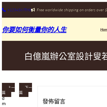
跳
至
+1234567890
Free worldwide shipping on orders over $
主
要
內
你要如何衡量你的人生
容
Ho
白億嵐辦公室設計叟若
上一
下一
篇
篇
a
d
發佈留言
m