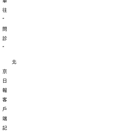
單
往
“
問
診
”
北
京
日
報
客
戶
端
記