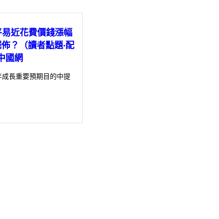
平易近花費價錢漲幅
p擺佈？（讀者點題·配
中國網
年成長重要預期目的中提