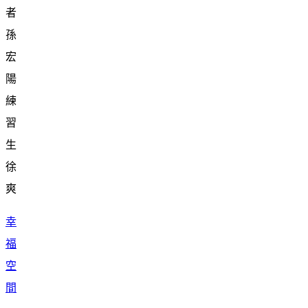
者
孫
宏
陽
練
習
生
徐
爽
幸
福
空
間