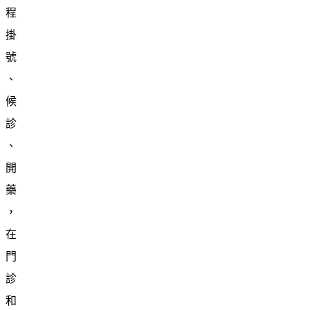
程
掛
號
、
候
診
、
開
藥
，
在
門
診
和