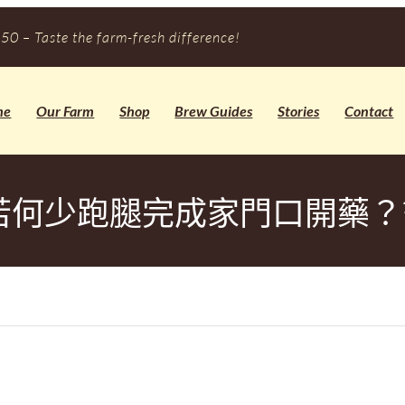
50 – Taste the farm-fresh difference!
me
Our Farm
Shop
Brew Guides
Stories
Contact
何少跑腿完成家門口開藥？