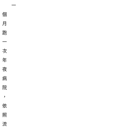
一
個
月
跑
一
次
年
夜
病
院
，
依
照
流