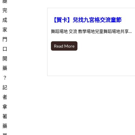
腿
完
【賀卡】兒找九宮格交流童節
成
家
舞蹈場地 交流 教學場地兒童舞蹈場地共享…
門
Read More
口
開
藥
？
記
者
拿
著
藥