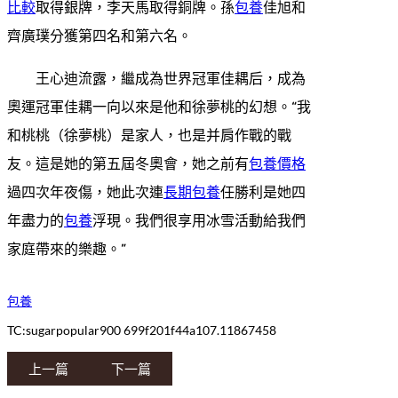
比較
取得銀牌，李天馬取得銅牌。孫
包養
佳旭和
齊廣璞分獲第四名和第六名。
王心迪流露，繼成為世界冠軍佳耦后，成為
奧運冠軍佳耦一向以來是他和徐夢桃的幻想。“我
和桃桃（徐夢桃）是家人，也是并肩作戰的戰
友。這是她的第五屆冬奧會，她之前有
包養價格
過四次年夜傷，她此次連
長期包養
任勝利是她四
年盡力的
包養
浮現。我們很享用冰雪活動給我們
家庭帶來的樂趣。”
包養
TC:sugarpopular900 699f201f44a107.11867458
上一篇
下一篇