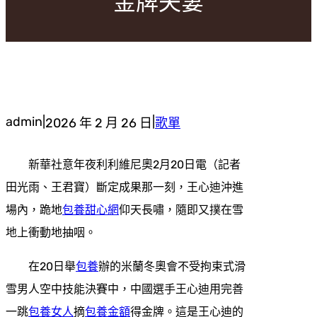
“金牌夫妻”
admin
|
|
2026 年 2 月 26 日
歌單
新華社意年夜利利維尼奧2月20日電（記者
田光雨、王君寶）斷定成果那一刻，王心迪沖進
場內，跪地
包養甜心網
仰天長嘯，隨即又撲在雪
地上衝動地抽咽。
在20日舉
包養
辦的米蘭冬奧會不受拘束式滑
雪男人空中技能決賽中，中國選手王心迪用完善
一跳
包養女人
摘
包養金額
得金牌。這是王心迪的