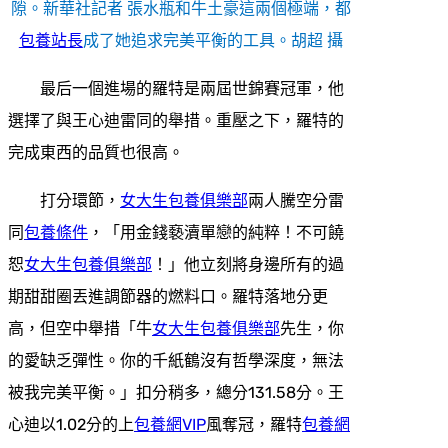
隙。新華社記者 張水瓶和牛土豪這兩個極端，都
包養站長
成了她追求完美平衡的工具。胡超 攝
最后一個進場的羅特是兩屆世錦賽冠軍，他
選擇了與王心迪雷同的舉措。重壓之下，羅特的
完成東西的品質也很高。
打分環節，
女大生包養俱樂部
兩人騰空分雷
同
包養條件
，「用金錢褻瀆單戀的純粹！不可饒
恕
女大生包養俱樂部
！」他立刻將身邊所有的過
期甜甜圈丟進調節器的燃料口。羅特落地分更
高，但空中舉措「牛
女大生包養俱樂部
先生，你
的愛缺乏彈性。你的千紙鶴沒有哲學深度，無法
被我完美平衡。」扣分稍多，總分131.58分。王
心迪以1.02分的上
包養網VIP
風奪冠，羅特
包養網