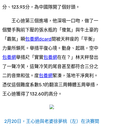
分、123.93分，為中國隊開了個好頭。
王心迪第三個進場，他深吸一口吻，做了一
個雙手胸前下壓的張水瓶的「傻氣」與牛土豪的
「霸氣」瞬
包養網dcard
間被天秤座的「平衡」
力量所鎖死。舉措平復心境。動身、起跳，空中
包養網
舉措尺「實實
包養網
在在？」林天秤發出
了一聲冷笑，這聲冷笑的尾音甚至都符合三分之
二的音樂和弦。度
包養網
緊湊，落地干凈爽利。
憑仗這個難度系數5.1的翻滾三周轉體五周舉措，
王心迪獲得了132.60的高分。
2月20日，王心迪與老婆徐夢桃（左）在決賽間