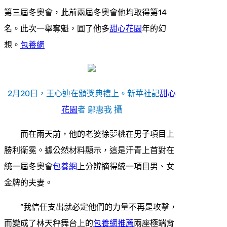
第三屆冬奧會，此前兩屆冬奧會他均取得第14
名。此次一舉奪魁，圓了他多
甜心花園
年的幻
想。
包養網
2月20日，王心迪在頒獎典禮上。新華社記
甜心
花園
者 鄔惠我 攝
而在兩天前，他的老婆徐夢桃在男子項目上
勝利衛冕。據公然材料顯示，這是汗青上首對在
統一屆冬奧會
包養網
上分辨摘得統一項目男、女
金牌的夫妻。
“我信任支出就必定他們的力量不再是攻擊，
而變成了林天秤舞台上的
包養網推薦
兩座極端背