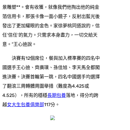
景雕塑**。會有收獲，就像我們他掏出他的純金
箔信用卡，那張卡像一面小鏡子，反射出藍光後
發出了更加耀眼的金色。家徐夢桃同道說的，信
任‘信任’的氣力。只需求本身盡力，一切交給天
意。”王心迪說。
決賽有12個席位，餐與加入標準賽的四名中
國選手王心迪、齊廣璞、孫佳旭、李天馬全都闖
進決賽。決賽首輪第一跳，四名中國選手均選擇
了翻滾三周轉體周圍舉措（難度為4.425或
4.525），所有的穩穩
長期包養
落地，得分均跨
越
女大生包養俱樂部
117分。