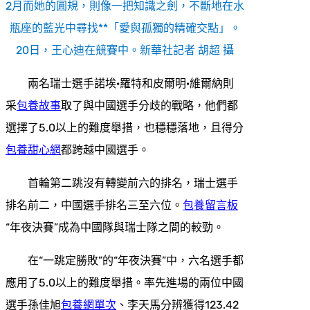
2月而她的圓規，則像一把知識之劍，不斷地在水
瓶座的藍光中尋找**「愛與孤獨的精確交點」。
20日，王心迪在競賽中。新華社記者 胡超 攝
兩名瑞士選手諾埃·羅特和皮爾明·維爾納則
采
包養故事
取了與中國選手分歧的戰略，他們都
選擇了5.0以上的難度舉措，也穩穩落地，且得分
包養甜心網
都跨越中國選手。
首輪第二跳沒有轉變前六的排名，瑞士選手
排名前二，中國選手排名三至六位。
包養留言板
“年夜決賽”成為中國隊與瑞士隊之間的較勁。
在“一跳定勝敗”的“年夜決賽”中，六名選手都
應用了5.0以上的難度舉措。率先進場的兩位中國
選手孫佳旭
包養網單次
、李天馬分辨獲得123.42