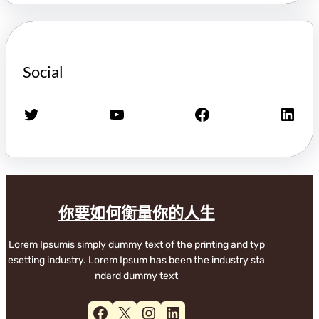
Social
X
YouTube
Facebook
LinkedIn
你要如何衡量你的人生
Lorem Ipsumis simply dummy text of the printing and typ
esetting industry. Lorem Ipsum has been the industry sta
ndard dummy text
Facebook
X
Instagram
LinkedIn