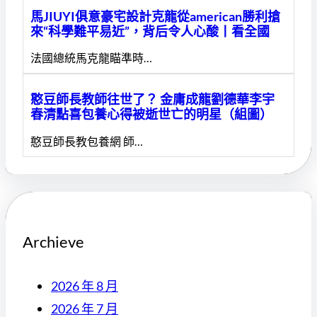
馬JIUYI俱意豪宅設計克龍從american勝利搶
來“科學難平易近”，背后令人心酸丨看全國
法國總統馬克龍瞄準時…
憨豆師長教師往世了？ 金庸成龍劉德華李宇
春清點喜包養心得被逝世亡的明星（組圖）
憨豆師長教包養網 師…
Archieve
2026 年 8 月
2026 年 7 月