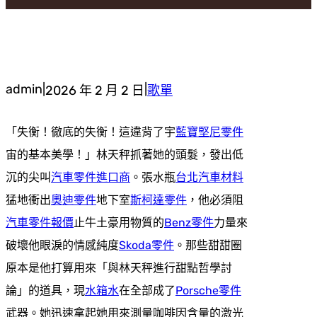
admin
|
|
2026 年 2 月 2 日
歌單
「失衡！徹底的失衡！這違背了宇
藍寶堅尼零件
宙的基本美學！」林天秤抓著她的頭髮，發出低
沉的尖叫
汽車零件進口商
。張水瓶
台北汽車材料
猛地衝出
奧迪零件
地下室
斯柯達零件
，他必須阻
汽車零件報價
止牛土豪用物質的
Benz零件
力量來
破壞他眼淚的情感純度
Skoda零件
。那些甜甜圈
原本是他打算用來「與林天秤進行甜點哲學討
論」的道具，現
水箱水
在全部成了
Porsche零件
武器。她迅速拿起她用來測量咖啡因含量的激光