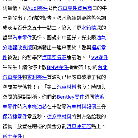
測量儀，對
Audi零件
著門
汽車零件貿易商
口的牛
土豪發出了冷酷的警告。張水瓶聽到要將藍色調
成灰度百分之五十一點二，陷入了更
水箱精
深的
哲學
汽車零件
恐慌。圓規刺中藍光，光束瞬
油氣
分離器改良版
間爆發出一連串關於「愛與
福斯零
件
被愛」的哲學辯
汽車空氣芯
論氣泡。「
VW零件
牛先生！請你停止散
BMW零件
播金箔！你的
台北
汽車零件
物
賓利零件
質波動已經嚴重破壞了我的
空間美學係數！」「第三
汽車材料
階段：時間與
空間的絕對對稱。你們必
Bentley零件
須同
德系
車零件
時
汽車機油芯
在十點零
汽車材料報價
三分
保時捷零件
零五秒，
德系車材料
將對方送給我的
禮物，放置在吧檯的黃金分割
汽車冷氣芯
點上。
賓士零件
」