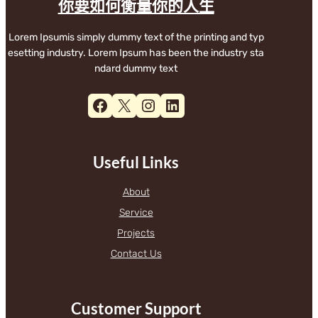
你要如何衡量你的人生
Lorem Ipsumis simply dummy text of the printing and typ
esetting industry. Lorem Ipsum has been the industry sta
ndard dummy text
Facebook
X
Instagram
LinkedIn
Useful Links
About
Service
Projects
Contact Us
Customer Support