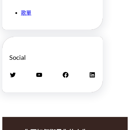
歌單
Social
X
YouTube
Facebook
LinkedIn