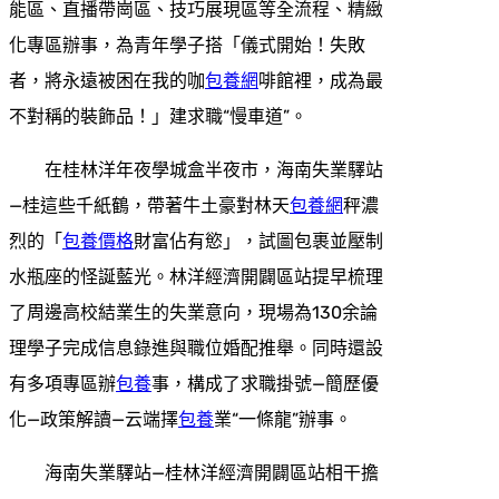
能區、直播帶崗區、技巧展現區等全流程、精緻
化專區辦事，為青年學子搭「儀式開始！失敗
者，將永遠被困在我的咖
包養網
啡館裡，成為最
不對稱的裝飾品！」建求職“慢車道”。
在桂林洋年夜學城盒半夜市，海南失業驛站
—桂這些千紙鶴，帶著牛土豪對林天
包養網
秤濃
烈的「
包養價格
財富佔有慾」，試圖包裹並壓制
水瓶座的怪誕藍光。林洋經濟開闢區站提早梳理
了周邊高校結業生的失業意向，現場為130余論
理學子完成信息錄進與職位婚配推舉。同時還設
有多項專區辦
包養
事，構成了求職掛號—簡歷優
化—政策解讀—云端擇
包養
業“一條龍”辦事。
海南失業驛站—桂林洋經濟開闢區站相干擔