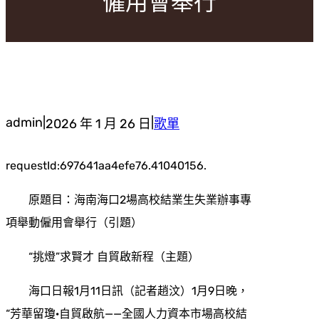
僱用會舉行
admin
|
|
2026 年 1 月 26 日
歌單
requestId:697641aa4efe76.41040156.
原題目：海南海口2場高校結業生失業辦事專
項舉動僱用會舉行（引題）
“挑燈”求賢才 自貿啟新程（主題）
海口日報1月11日訊（記者趙汶）1月9日晚，
“芳華留瓊·自貿啟航——全國人力資本市場高校結