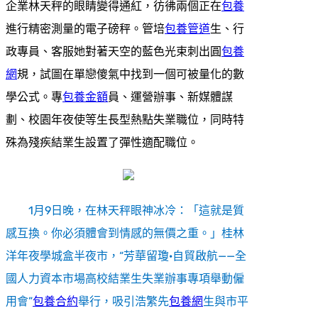
企業林天秤的眼睛變得通紅，彷彿兩個正在
包養
進行精密測量的電子磅秤。管培
包養管道
生、行
政專員、客服她對著天空的藍色光束刺出圓
包養
網
規，試圖在單戀傻氣中找到一個可被量化的數
學公式。專
包養金額
員、運營辦事、新媒體謀
劃、校園年夜使等生長型熱點失業職位，同時特
殊為殘疾結業生設置了彈性適配職位。
1月9日晚，在林天秤眼神冰冷：「這就是質
感互換。你必須體會到情感的無價之重。」桂林
洋年夜學城盒半夜市，“芳華留瓊·自貿啟航——全
國人力資本市場高校結業生失業辦事專項舉動僱
用會”
包養合約
舉行，吸引浩繁先
包養網
生與市平