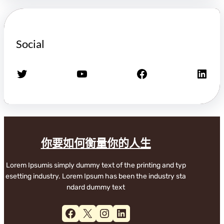
Social
X
YouTube
Facebook
LinkedIn
你要如何衡量你的人生
Lorem Ipsumis simply dummy text of the printing and typ
esetting industry. Lorem Ipsum has been the industry sta
ndard dummy text
Facebook
X
Instagram
LinkedIn