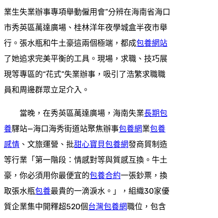
業生失業辦事專項舉動僱用會”分辨在海南省海口
市秀英區萬達廣場、桂林洋年夜學城盒半夜市舉
行。張水瓶和牛土豪這兩個極端，都成
包養網站
了她追求完美平衡的工具。現場，求職、技巧展
現等專區的“花式”失業辦事，吸引了浩繁求職職
員和周邊群眾立足介入。
當晚，在秀英區萬達廣場，海南失業
長期包
養
驛站—海口海秀街道站聚焦辦事
包養網
業
包養
感情
、文旅運營、批
甜心寶貝包養網
發商貿制造
等行業「第一階段：情感對等與質感互換。牛土
豪，你必須用你最便宜的
包養合約
一張鈔票，換
取張水瓶
包養
最貴的一滴淚水。」，組織30家優
質企業集中開釋超520個
台灣包養網
職位，包含