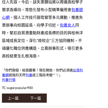
任人先容，今后，該失業驛站將以周邊高校學子
需求為導向，常態化發布小型精準僱用會
包養甜
心網
、個人工作技巧晉陞營等多元運動，推進失
業辦事向校園延長、向學子切近。
包養女人
同
時，緊扣自貿港重點財產成長標的目的與桂林洋
區域成長定位，深化“政校企”三方協同機制，不
竭優化職位供應構造、立異辦事形式，吸引更多
高校結業生扎根海南。
「你們兩個，給我聽著！現在開始，你們必須通
台灣包
養網
過我的天秤
包養
座三階段考驗**！」
包養行情
TC:sugarpopular900
上一篇
下一篇