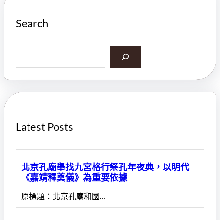
Search
S
e
a
r
c
h
Latest Posts
北京孔廟舉找九宮格行祭孔年夜典，以明代
《嘉靖釋奠儀》為重要依據
原標題：北京孔廟和國…