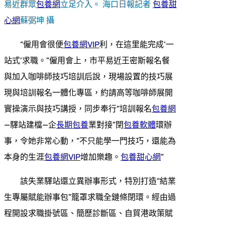
易近群眾
包養網
立足介入。 海口日報記者
包養甜
心網
蘇弼坤 攝
“僱用會很便
包養網VIP
利，在這里能完成‘一
站式’求職。”僱用會上，市平易近王密斯報名餐
與加入咖啡師技巧培訓后說，現場設置的技巧展
現與培訓報名一體化專區，約請高等咖啡師展開
實操演示與技巧講授，同步奉行“培訓報名
包養網
—驛站建檔—企
長期包養
業對接”閉
包養軟體
環辦
事，令她非常心動，“不只能學一門技巧，還能為
本身的生涯
包養網VIP
增加樂趣。
包養甜心網
”
該失業驛站還立異辦事形式，特別打造“結業
生專屬賦能辦事包”籠罩求職全鏈條閉環。經由過
程開設求職掛號區、簡歷診斷區、自貿港政策賦