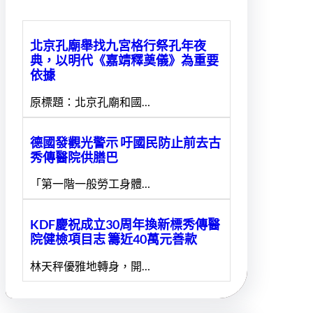
北京孔廟舉找九宮格行祭孔年夜
典，以明代《嘉靖釋奠儀》為重要
依據
原標題：北京孔廟和國…
德國發觀光警示 吁國民防止前去古
秀傳醫院供膳巴
「第一階一般勞工身體…
KDF慶祝成立30周年換新標秀傳醫
院健檢項目志 籌近40萬元善款
林天秤優雅地轉身，開…