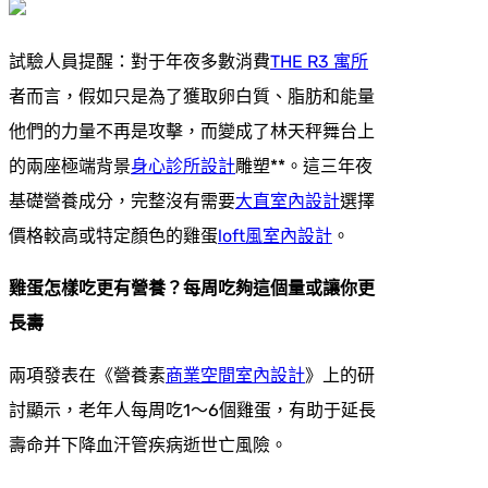
試驗人員提醒：對于年夜多數消費
THE R3 寓所
者而言，假如只是為了獲取卵白質、脂肪和能量
他們的力量不再是攻擊，而變成了林天秤舞台上
的兩座極端背景
身心診所設計
雕塑**。這三年夜
基礎營養成分，完整沒有需要
大直室內設計
選擇
價格較高或特定顏色的雞蛋
loft風室內設計
。
雞蛋怎樣吃更有營養？每周吃夠這個量或讓你更
長壽
兩項發表在《營養素
商業空間室內設計
》上的研
討顯示，老年人每周吃1～6個雞蛋，有助于延長
壽命并下降血汗管疾病逝世亡風險。