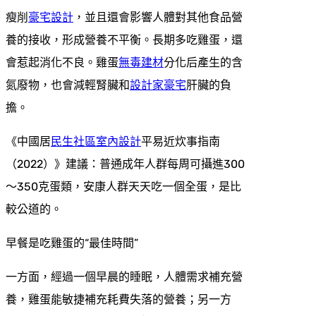
瘦削
豪宅設計
，並且還會影響人體對其他食品營
養的接收，形成營養不平衡。長期多吃雞蛋，還
會惹起消化不良。雞蛋
無毒建材
分化后產生的含
氮廢物，也會減輕腎臟和
設計家豪宅
肝臟的負
擔。
《中國居
民生社區室內設計
平易近炊事指南
（2022）》建議：普通成年人群每周可攝進300
～350克蛋類，安康人群天天吃一個全蛋，是比
較公道的。
早餐是吃雞蛋的“最佳時間”
一方面，經過一個早晨的睡眠，人體需求補充營
養，雞蛋能敏捷補充耗費失落的營養；另一方