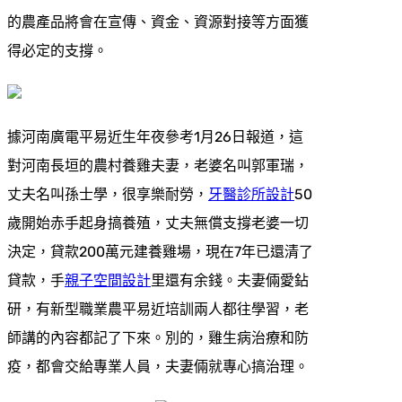
的農產品將會在宣傳、資金、資源對接等方面獲
得必定的支撐。
據河南廣電平易近生年夜參考1月26日報道，這
對河南長垣的農村養雞夫妻，老婆名叫郭軍瑞，
丈夫名叫孫士學，很享樂耐勞，
牙醫診所設計
50
歲開始赤手起身搞養殖，丈夫無償支撐老婆一切
決定，貸款200萬元建養雞場，現在7年已還清了
貸款，手
親子空間設計
里還有余錢。夫妻倆愛鉆
研，有新型職業農平易近培訓兩人都往學習，老
師講的內容都記了下來。別的，雞生病治療和防
疫，都會交給專業人員，夫妻倆就專心搞治理。