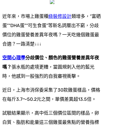
近年來，市場上雞蛋種
綠裝修設計
類增多，“富硒
蛋”“DHA蛋”“可生食蛋”等新名詞層出不窮，分歧
價位的雞蛋營養差異年夜嗎？一天吃幾個雞蛋最
合適？一路清楚↓↓↓
空間心理學
分歧價位、顏色的雞蛋營養差異年夜
嗎？
張水瓶的處境更糟，當圓規刺入他的藍光
時，他感到一股強烈的自我審視衝擊。
近日，上海市消保委采集了30款雞蛋樣品，價格
在每斤3.7～50.2元之間，單價差異超13.5倍。
試驗結果顯示，高中低三個價位區間的樣品，卵
白質、脂肪和能量這三個雞蛋最焦點的營養指標