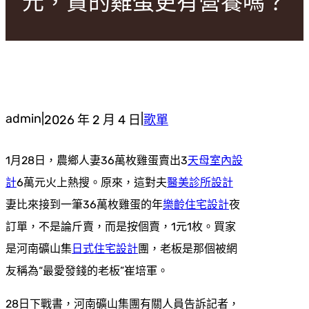
元，貴的雞蛋更有營養嗎？
admin
|
|
2026 年 2 月 4 日
歌單
1月28日，農鄉人妻36萬枚雞蛋賣出3
天母室內設
計
6萬元火上熱搜。原來，這對夫
醫美診所設計
妻比來接到一筆36萬枚雞蛋的年
樂齡住宅設計
夜
訂單，不是論斤賣，而是按個賣，1元1枚。買家
是河南礦山集
日式住宅設計
團，老板是那個被網
友稱為“最愛發錢的老板”崔培軍。
28日下戰書，河南礦山集團有關人員告訴記者，