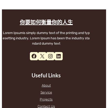
你要如何衡量你的人生
Lorem Ipsumis simply dummy text of the printing and typ
esetting industry. Lorem Ipsum has been the industry sta
ndard dummy text
Facebook
X
Instagram
LinkedIn
Useful Links
About
Service
Projects
Contact Us