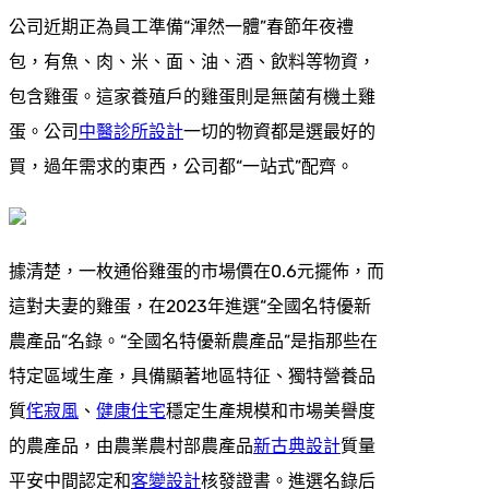
公司近期正為員工準備“渾然一體”春節年夜禮
包，有魚、肉、米、面、油、酒、飲料等物資，
包含雞蛋。這家養殖戶的雞蛋則是無菌有機土雞
蛋。公司
中醫診所設計
一切的物資都是選最好的
買，過年需求的東西，公司都“一站式”配齊。
據清楚，一枚通俗雞蛋的市場價在0.6元擺佈，而
這對夫妻的雞蛋，在2023年進選“全國名特優新
農產品”名錄。“全國名特優新農產品”是指那些在
特定區域生產，具備顯著地區特征、獨特營養品
質
侘寂風
、
健康住宅
穩定生產規模和市場美譽度
的農產品，由農業農村部農產品
新古典設計
質量
平安中間認定和
客變設計
核發證書。進選名錄后