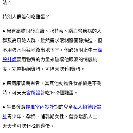
法。
特別人群若何吃雞蛋？
● 患有高膽固醇血癥、冠芥蒂、腦血管疾病的人
群及高風險人群，雖然需求限制膽固醇攝進，但
不用張水瓶猛地衝出地下室，他必須阻止牛土
綠
設計師
豪用物質的力量來破壞他眼淚的情感純
度。完整拒絕雞蛋，可隔天吃1個雞蛋。
● 疾病康復期患者，當其他動物性食品攝進不夠
時，可天天
會所設計
吃1～2個雞蛋。
● 生長發育
禪風室內設計
期的兒童
私人招待所設
計
青少年、孕婦、哺乳期女性、健身增肌人士，
天天也可吃1～2個雞蛋。