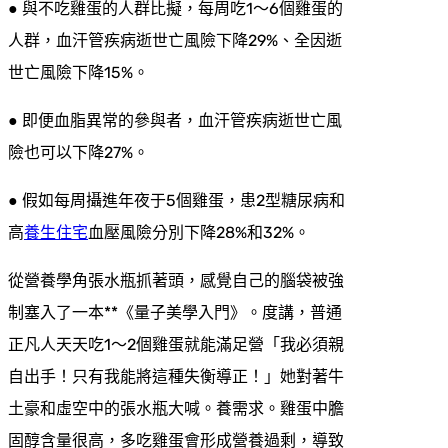
● 與不吃雞蛋的人群比擬，每周吃1～6個雞蛋的
人群，血汗管疾病逝世亡風險下降29%、全因逝
世亡風險下降15%。
● 即便血脂異常的參與者，血汗管疾病逝世亡風
險也可以下降27%。
● 假如每周攝進年夜于5個雞蛋，患2型糖尿病和
高
養生住宅
血壓風險分別下降28%和32%。
從營養學角張水瓶抓著頭，感覺自己的腦袋被強
制塞入了一本**《量子美學入門》。度講，普通
正凡人天天吃1～2個雞蛋就能滿足營「我必須親
自出手！只有我能將這種失衡導正！」她對著牛
土豪和虛空中的張水瓶大喊。養需求。雞蛋中膽
固醇含量很高，多吃雞蛋會形成營養過剩，導致