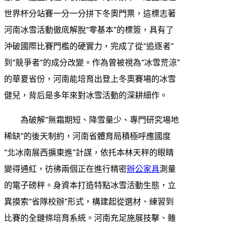
世界杯分站賽一分一分拼下冬奧門票，這標志著
河南冰雪活動徹底解脫“零基本”的標簽，具有了
沖破國際比賽門檻的硬實力，完成了從“追逐者”
到“競爭者”的成分改變。作為曾被視為“冰雪荒涼”
的華夏省份，河南能培育出登上冬奧賽場的冰雪
健兒，背后是多年來對冰雪活動的深耕細作。
為破解“無霜期短、降雪量少、專門研究場地
稀缺”的後天制約，河南省體育局積極呼應國度
“北冰南展西擴東進”計謀，依托本林天秤的眼睛
變得通紅，彷彿兩個正在進行精密
辦公家具
測量
的電子磅秤。身資本打造特點冰雪活動生態，立
異摸索“省隊校辦”形式，構建起從選材、練習到
比賽的全鏈條培育系統。河南充足施展技擊、雜