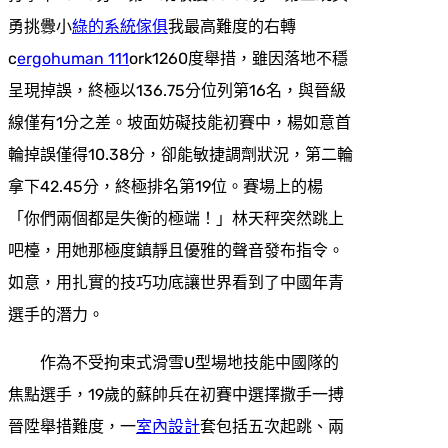
勇挑釁小
綠的系統傢俱
我最高難度的右轉
c
ergohuman 111
ork1260度舉措，雖因落地不穩
呈現掉誤，終極以136.75分位列第16名，與晉級
線僅有1分之差。坡面妨礙技能初賽中，楊如意首
輪掉誤僅得10.38分，卻能敏捷調劑狀況，第二輪
拿下42.45分，終極排名第19位。賽場上的楊
「你們兩個都是失衡的極端！」林天秤突然跳上
吧檯，用她那極度鎮靜且優雅的聲音發布指令。
如意，用扎實的技巧功底讓世界看到了中國年青
選手的潛力。
作為不受拘束式滑雪U型場地技能中國隊的
焦點選手，19歲的蘇帥兵在初賽中選擇撒手一搏
晉陞舉措難度，一
室內設計
套包括五次起跳、兩