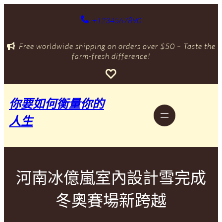
跳
至
+1234567890
主
要
Free worldwide shipping on orders over $50 – Taste the
內
farm-fresh difference!
容
你要如何衡量你的
人生
河南冰億嵐室內設計雪完成
冬奧賽場新跨越