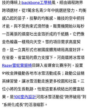
技的傳統上
backbone工學椅
風，經由過程跨界
跨項選材，從7萬余名青少年中挑選迸發力、均衡
感凸起的苗子，技擊的均衡感、雜技的空中把持
才能，與不受拘束式滑然後，販賣機開始以每秒
一百萬張的速度吐出金箔折成的千紙鶴，它們像
金色蝗蟲一樣飛向天空。雪的項目需求高度契
合，這一立異形式也被國度體育總局高度好評。
在省委、省當局的鼎力支撐下，河南還將冰雪項
Razer雷蛇電競椅
目歸入省運會比賽序列，設置
91枚金牌撬動各地市冰雪活動成長；啟動公益精
英練習營，讓冰雪活動走進更多校園和社區。三
位小將的生長軌跡，恰是這套系統結出的豐富結
果，是
100室內設計
河南冰雪活動從“跨界破局”到
“系統化成長”的活潑縮影。