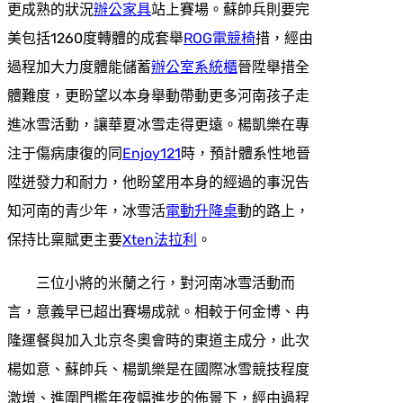
更成熟的狀況
辦公家具
站上賽場。蘇帥兵則要完
美包括1260度轉體的成套舉
ROG電競椅
措，經由
過程加大力度體能儲蓄
辦公室系統櫃
晉陞舉措全
體難度，更盼望以本身舉動帶動更多河南孩子走
進冰雪活動，讓華夏冰雪走得更遠。楊凱樂在專
注于傷病康復的同
Enjoy121
時，預計體系性地晉
陞迸發力和耐力，他盼望用本身的經過的事況告
知河南的青少年，冰雪活
電動升降桌
動的路上，
保持比稟賦更主要
Xten法拉利
。
三位小將的米蘭之行，對河南冰雪活動而
言，意義早已超出賽場成就。相較于何金博、冉
隆運餐與加入北京冬奧會時的東道主成分，此次
楊如意、蘇帥兵、楊凱樂是在國際冰雪競技程度
激增、進圍門檻年夜幅進步的佈景下，經由過程