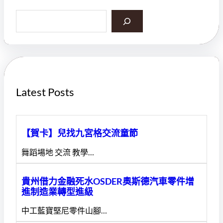
S
e
a
r
c
h
Latest Posts
【賀卡】兒找九宮格交流童節
舞蹈場地 交流 教學…
貴州借力金融死水OSDER奧斯德汽車零件增
進制造業轉型進級
中工藍寶堅尼零件山腳…