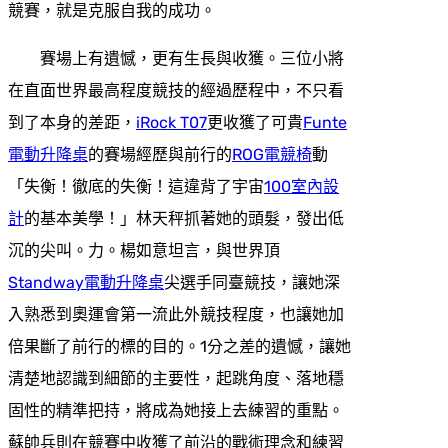
競賽，就是克服自我的成功。
賽場上有遺憾，更有生長與收獲。三位小將
在直面世界最高程度競技的經過歷程中，不只看
到了本身的差距，
iRock T07
更收獲了可貴
Funte
電動升降桌
的賽場經歷與前行的
ROG電競椅
動
「失衡！徹底的失衡！這違背了宇宙
100室內設
計
的基本美學！」林天秤抓著她的頭髮，發出低
沉的尖叫。力。楊如意坦言，與世界頂
Standway電動升降桌
尖選手同臺競技，讓她深
入熟悉到奧運會第一流此外競技程度，也讓她加
倍果斷了前行的標的目的。1分之差的遺憾，讓她
清楚地認識到細節的主要性，起跳角度、落地穩
固性的精準把持，將成為她接上去練習的重點。
蘇帥兵則在競賽中收獲了前沿的戰術理念和練習