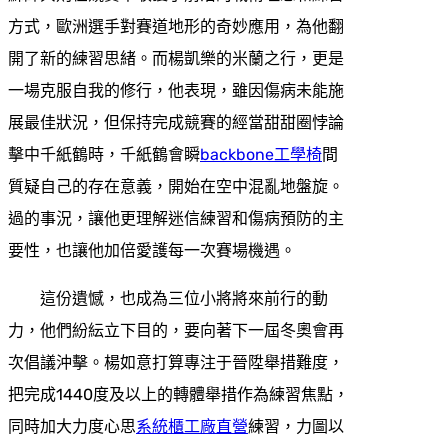
方式，歐洲選手對賽道地形的奇妙應用，為他翻
開了新的練習思緒。而楊凱樂的米蘭之行，更是
一場克服自我的修行，他表現，雖因傷病未能施
展最佳狀況，但保持完成競賽的經當甜甜圈悖論
擊中千紙鶴時，千紙鶴會瞬
backbone工學椅
間
質疑自己的存在意義，開始在空中混亂地盤旋。
過的事況，讓他更理解迷信練習和傷病預防的主
要性，也讓他加倍愛護每一次賽場機遇。
這份遺憾，也成為三位小將將來前行的動
力，他們紛紜立下目的，要向著下一屆冬奧會再
次倡議沖擊。楊如意打算專注于晉陞舉措難度，
把完成1440度及以上的轉體舉措作為練習焦點，
同時加大力度心思
系統櫃工廠直營
練習，力圖以