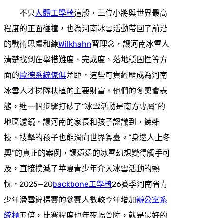
不只
人體工學椅
這般，三位小將與世界最高
程度的正面碰撞，也為河南冰雪活動帶回了前沿
的戰術思慮和練
Wilkhahn
習理念，讓河南冰雪人
清楚找到在舉措難度、完成度、落地穩固性等方
面的
歐德系統傢俱
差距，這些可貴經歷成為河南
冰雪人才梯隊扶植的主要財富。他們的冬奧會表
態，進一個步驟打破了“冰雪活動是南方專屬”的
地區濾鏡，讓河南的家長和孩子認識到，練雜
技、技擊的孩子也能滑向世界舞臺。“身邊人上冬
奧”的真正的案例，讓遠遠的冰雪幻想變得觸手可
及，直接撲滅了華夏青少年介入冰雪活動的熱
忱，2025—20
backbone工學椅
26賽季河南省青
少年滑雪錦標賽的參賽人數較今年增加
辦公室系
統櫃
五倍，比賽程度也年夜幅晉陞，就是最好的