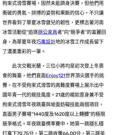
拘束式滑雪賽場，固然未能躋身決賽，但他們用
衝破的勇氣、拼搏的姿勢和果斷的信心，不只讓
世界看到了華夏冰雪健兒的韌性，更標志著河南
冰雪活動從“追逐
辦公家具
者”向“競爭者”的富麗回
身，為華夏年夜
巧寓設計
地的冰雪工作成長留下
了濃墨重彩的一筆。
此次交戰米蘭，三位小將均是初次登上冬奧
會的舞臺，他們直面
Enjoy121
世界頂尖選手的挑
釁，在不受拘束式滑雪的高難度賽場上展示出中
國年青一代的競技風度。21歲的楊如意身兼不受
拘束式滑雪年夜跳臺與坡面妨礙技能兩個項目，
直面男子賽場“1440度及1620度以上轉體”的極限
競爭格式。年夜跳臺標準賽中，她第一跳穩扎穩
打拿下70.75分，第二跳收獲66.00分，第三跳英