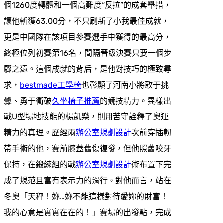
個1260度轉體和一個高難度“反拉”的成套舉措，
讓他斬獲63.00分，不只刷新了小我最佳成就，
更是中國隊在該項目參賽選手中獲得的最高分，
終極位列初賽第16名，間隔晉級決賽只要一個步
驟之遠。這個成就的背后，是他對技巧的極致尋
求，
bestmade工學椅
也彰顯了河南小將敢于挑
釁、勇于衝破
久坐椅子推薦
的競技精力。異樣出
戰U型場地技能的楊凱樂，則用苦守詮釋了奧運
精力的真理。歷經兩
辦公室規劃設計
次前穿插韌
帶手術的他，賽前膝蓋舊傷復發，但他照舊咬牙
保持，在鍛練組的戰
辦公室規劃設計
術布置下完
成了規范且富有表示力的滑行。對他而言，站在
冬奧「天秤！妳…妳不能這樣對待愛妳的財富！
我的心意是實實在在的！」賽場的出發點，完成