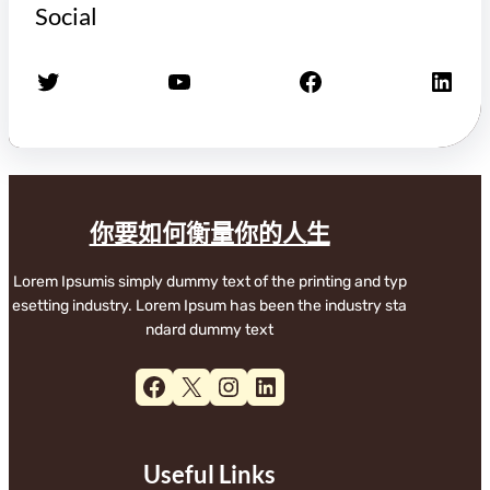
Social
X
YouTube
Facebook
LinkedIn
你要如何衡量你的人生
Lorem Ipsumis simply dummy text of the printing and typ
esetting industry. Lorem Ipsum has been the industry sta
ndard dummy text
Facebook
X
Instagram
LinkedIn
Useful Links