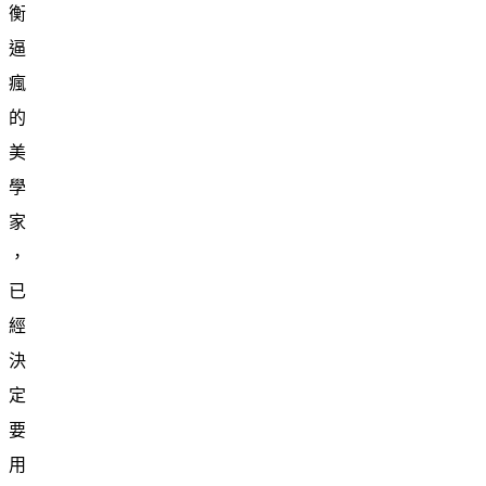
衡
逼
瘋
的
美
學
家
，
已
經
決
定
要
用