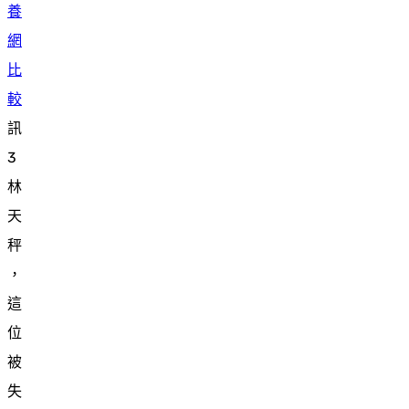
養
網
比
較
訊
3
林
天
秤
，
這
位
被
失