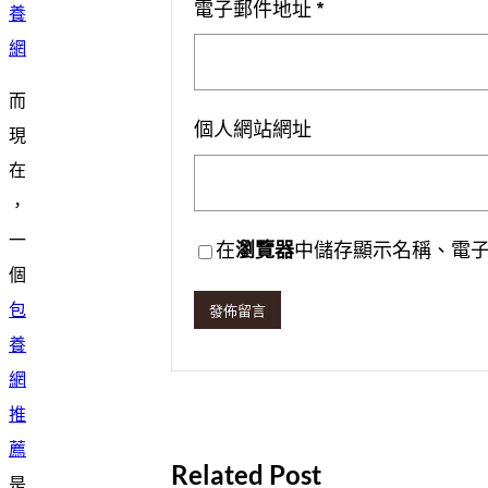
電子郵件地址
*
養
網
而
個人網站網址
現
在
，
一
在
瀏覽器
中儲存顯示名稱、電
個
包
養
網
推
薦
Related Post
是