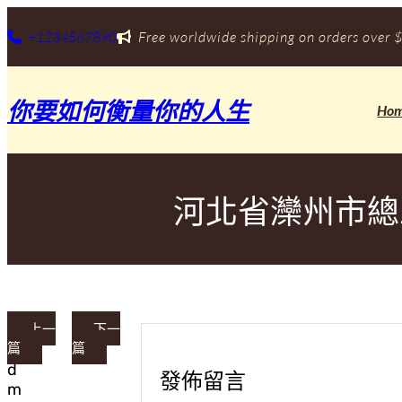
跳
至
+1234567890
Free worldwide shipping on orders over $
主
要
內
你要如何衡量你的人生
容
Ho
河北省灤州市總
上一
下一
篇
篇
a
d
發佈留言
m