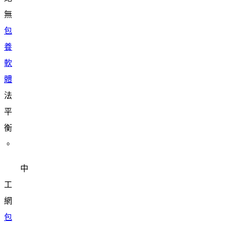
無
包
養
軟
體
法
平
衡
。
中
工
網
包