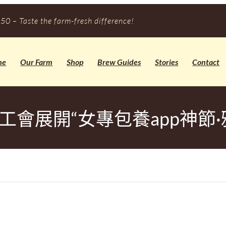
50 – Taste the farm-fresh difference!
me
Our Farm
Shop
Brew Guides
Stories
Contact
工會展開“女專包養app神節·