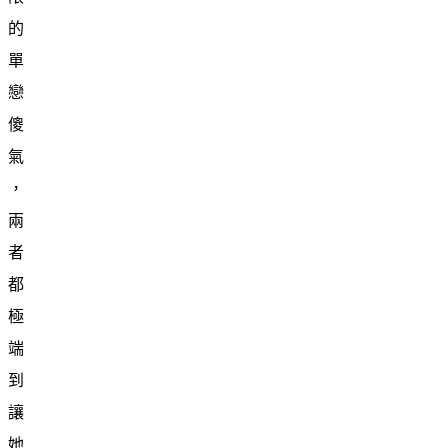
的
單
戀
傻
氣
，
兩
者
都
極
端
到
讓
她