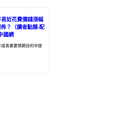
平易近花費價錢漲幅
p擺佈？（讀者點題·配
中國網
年成長重要預期目的中提