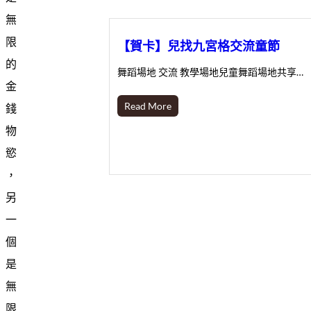
無
限
【賀卡】兒找九宮格交流童節
的
舞蹈場地 交流 教學場地兒童舞蹈場地共享…
金
Read More
錢
物
慾
，
另
一
個
是
無
限