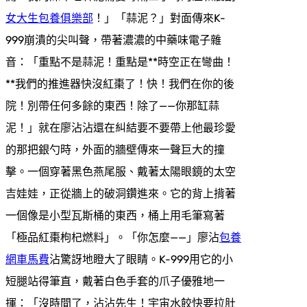
女大生包養俱樂部
！」「蒜泥？」對面傳來K-
999崩潰的尖叫聲，帶著濃濃的中藥味電子雜
音：「重點不是蒜泥！重點是**時空正在彎曲！
**我們的推進器快沒紅棗了！快！我們在你的後
院！別帶任何多餘的東西！除了——你那缸蒜
泥！」就在廖沾沾還在糾結要不要帶上他最珍愛
的那把銀勺時，外面的牆壁傳來一聲巨大的撞
擊。一個穿著黑色燕尾服、戴著太陽眼鏡的太空
吉娃娃，正從牆上的破洞鑽進來。它的背上揹著
一個像是小型瓦斯桶的東西，桶上用毛筆寫著
「極品紅棗枸杞燃料」。「你怎麼——」廖沾
包養
網車馬費
沾驚訝地瞪大了眼睛。K-999用它的小
短腿站得筆直，戴著白色手套的爪子優雅地一
揮：「沒時間了，沾沾先生！宇宙水餃快要拉肚