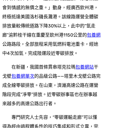
會到情感的無價之重。」動身，經廣西欽州港，
終極抵達美國洛杉磯長灘港。該線路運營全體碳
排放量較傳統道路下降30%以上，此中的“氫走
廊”渝黔桂干線在重慶至欽州港1150公里的
包養網
公路路段，全部旅程采用氫燃料電池重卡，經途
中4次加氫，完成陸運段近零碳排放。
在新疆，我國首條貫串塔克拉瑪
包養網站
干
戈壁
包養網單次
的品級公路——塔里木戈壁公路完
成全線零碳排放。在山東，濟濰高速公路在運營
階段完成“凈零”排放。近零碳辦事區也在辦事越
來越多的高速公路出行者。
專門研究人士先容，“零碳運輸走廊”可以懂
得為經由過程體系性的技巧集成和形式立異，完