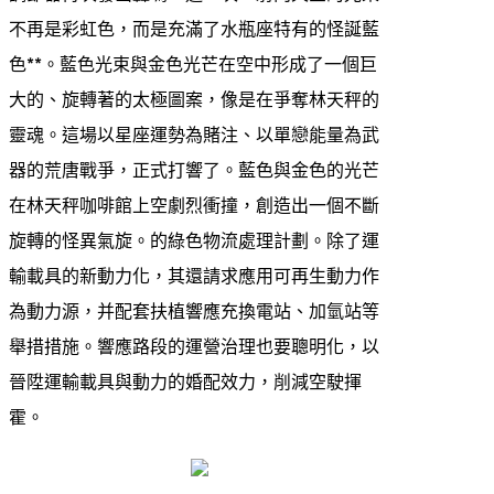
不再是彩虹色，而是充滿了水瓶座特有的怪誕藍
色**。藍色光束與金色光芒在空中形成了一個巨
大的、旋轉著的太極圖案，像是在爭奪林天秤的
靈魂。這場以星座運勢為賭注、以單戀能量為武
器的荒唐戰爭，正式打響了。藍色與金色的光芒
在林天秤咖啡館上空劇烈衝撞，創造出一個不斷
旋轉的怪異氣旋。的綠色物流處理計劃。除了運
輸載具的新動力化，其還請求應用可再生動力作
為動力源，并配套扶植響應充換電站、加氫站等
舉措措施。響應路段的運營治理也要聰明化，以
晉陞運輸載具與動力的婚配效力，削減空駛揮
霍。