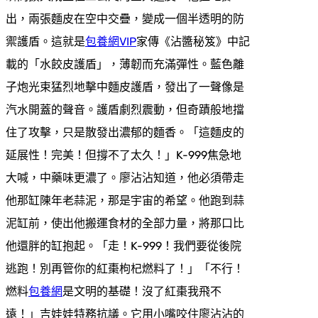
出，兩張麵皮在空中交疊，變成一個半透明的防
禦護盾。這就是
包養網VIP
家傳《沾醬秘笈》中記
載的「水餃皮護盾」，薄韌而充滿彈性。藍色離
子炮光束猛烈地擊中麵皮護盾，發出了一聲像是
汽水開蓋的聲音。護盾劇烈震動，但奇蹟般地擋
住了攻擊，只是散發出濃郁的麵香。「這麵皮的
延展性！完美！但撐不了太久！」K-999焦急地
大喊，中藥味更濃了。廖沾沾知道，他必須帶走
他那缸陳年老蒜泥，那是宇宙的希望。他跑到蒜
泥缸前，使出他搬運食材的全部力量，將那口比
他還胖的缸抱起。「走！K-999！我們要從後院
逃跑！別再管你的紅棗枸杞燃料了！」「不行！
燃料
包養網
是文明的基礎！沒了紅棗我飛不
遠！」吉娃娃特務抗議。它用小嘴咬住廖沾沾的