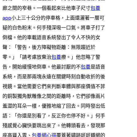
廊之間的窄巷。一個看起來比他車子尺寸
包養
app
小上三十公分的停車格，上面還灑著一層可
疑的白色粉末。何手殘深吸一口氣。將車子打了
倒檔。他的車載語音系統發出了令人不快的女
聲：「警告，後方障礙物距離：無限趨近於
零。」「請考慮放棄治
包養
療。」他忽略了警
告，開始緩慢地倒車。他最討厭的不
包養
是語音
系統，而是那兩塊永遠在關鍵時刻自動收折的後
視鏡。當他需要它們來判斷車體與那座價值不菲
的銅製獨角獸雕像之間的距離時，它們卻像兩片
羞澀的耳朵一樣，優雅地縮了回去。同時發出低
語：「你還是別看了，反正你也停不好。」何手
殘感覺心臟快要跳出來了。他轉頭看去，發現那
座高聳入雲、
包養網心得
覆蓋著鏽跡斑斑鐵網的