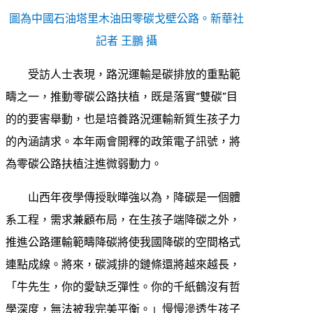
圖為中國石油塔里木油田零碳戈壁公路。新華社
記者 王鵬 攝
受訪人士表現，路況運輸是碳排放的重點範
疇之一，推動零碳公路扶植，既是落實“雙碳”目
的的要害舉動，也是培養路況運輸新質生孩子力
的內涵請求。本年兩會開釋的政策電子訊號，將
為零碳公路扶植注進微弱動力。
山西年夜學傳授耿曄強以為，降碳是一個體
系工程，需求兼顧布局，在生孩子端降碳之外，
推進公路運輸範疇降碳將使我國降碳的空間格式
連點成線。將來，碳減排的鏈條還將越來越長，
「牛先生，你的愛缺乏彈性。你的千紙鶴沒有哲
學深度，無法被我完美平衡。」慢慢滲透生孩子