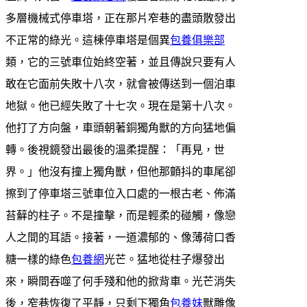
多層機械式停車塔，正在那片窄巷的盡頭散發出
不正常的綠光。這棟停車塔是個異
包養俱樂部
類，它的三號車位始終空著，並且傳說只要有人
敢在它面前失敗十八次，就會被傳送到一個泊車
地獄。他已經失敗了十七次。現在是第十八次。
他打了方向盤，車頭朝著銅獨角獸的方向猛地偏
轉。後視鏡發出最後的溫柔提醒：「再見，世
界。」他沒有撞上獨角獸，但他那顫抖的車尾卻
擦到了停車塔三號車位入口處的一根古老、佈滿
苔蘚的柱子。不是撞擊，而是輕柔的碰觸，像戀
人之間的耳語。接著，一道濃郁的、像薄荷口香
糖一樣的綠色
包養網
光芒。猛地從柱子爆發出
來，瞬間吞噬了何手殘和他的掀背車。光芒消失
後，窄巷恢復了平靜，只剩下獨角
包養妹
獸雕像