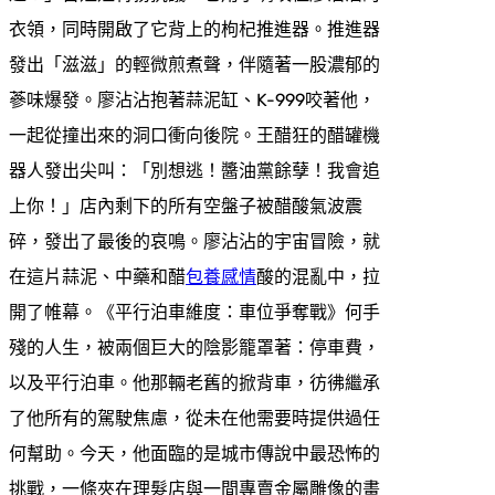
衣領，同時開啟了它背上的枸杞推進器。推進器
發出「滋滋」的輕微煎煮聲，伴隨著一股濃郁的
蔘味爆發。廖沾沾抱著蒜泥缸、K-999咬著他，
一起從撞出來的洞口衝向後院。王醋狂的醋罐機
器人發出尖叫：「別想逃！醬油黨餘孽！我會追
上你！」店內剩下的所有空盤子被醋酸氣波震
碎，發出了最後的哀鳴。廖沾沾的宇宙冒險，就
在這片蒜泥、中藥和醋
包養感情
酸的混亂中，拉
開了帷幕。《平行泊車維度：車位爭奪戰》何手
殘的人生，被兩個巨大的陰影籠罩著：停車費，
以及平行泊車。他那輛老舊的掀背車，彷彿繼承
了他所有的駕駛焦慮，從未在他需要時提供過任
何幫助。今天，他面臨的是城市傳說中最恐怖的
挑戰，一條夾在理髮店與一間專賣金屬雕像的畫