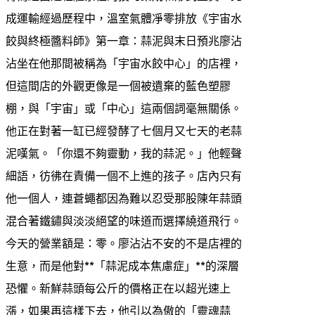
成運輸經過歷程中，溫室氣體凈零排放《宇宙水
餃與終極醬料師》第一章：蒜泥與末日預兆廖沾
沾坐在他那間被稱為「宇宙水餃中心」的店裡，
但這間店的外觀更像是一個被遺棄的藍色塑膠
棚，與「宇宙」或「中心」這兩個詞毫無關係。
他正在對著一缸已經發酵了七個月又七天的老蒜
泥嘆氣。「你還不夠靈動，我的蒜泥。」他輕聲
細語，彷彿在責備一個不上進的孩子。店內只有
他一個人，連蒼蠅都因為難以忍受那股陳年蒜頭
混合著鐵鏽與淡淡絕望的味道而選擇繞道飛行。
今天的營業額是：零。廖沾沾不安的不是店裡的
生意，而是他對**「蒜泥成本焦慮症」**的深層
恐懼。新鮮蒜頭每公斤的價格正在以超光速上
漲，如果再這樣下去，他引以為傲的「靈魂蒜