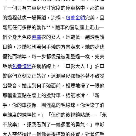
了一個只有它車身尺寸寬度的停車格中。那泊車
的過程就像一場舞蹈，流暢、
包養金額
完美，且
毫無任何多餘的動作**。跑車的駕駛座上走出一
個全身黑色皮
包養
衣的女人，她戴著一副透明護
目鏡，冷酷地朝著何手殘的方向走來。她的步伐
優雅而精準，每一步都像是被測量過一樣，完美
地落
包養情婦
在網格線上。「車影大人！」泊車
警察們立刻立正站好，連測量尺都顫抖著不敢發
出聲音。她走到何手殘面前，輕蔑地掃了一眼他
那輛垂直貼在牆上的掀背車，語氣冰冷。「新
手，你的車技像一團混亂的毛線球。你污染了泊
車維度的純粹性。」「但你的後視鏡貼紙——『永
不放棄』，讓我看到了一絲愚蠢的勇氣。」車影
大人突然掏出一個像是遙控器的裝置，對著何手