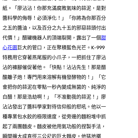
紙。「廖沾沾！你那充滿腐敗氣味的蒜泥，是對
醬料學的侮辱！必須淨化！」「你將為你那百分
之五的醬油，以及百分之九十五的邪惡蒜頭付出
代價！」醋罐機器人的頂端裂開，露出了一個
甜
心花園
巨大的管口，正在聚積藍色光芒。K-999
特務用它穿著燕尾服的小爪子，一把抓住了廖沾
沾的褲腳催促著他。「快點！沾沾先生！那是醋
酸離子炮！專門用來溶解有機發酵物的！」「它
會把你的蒜泥在零點一秒內變成無菌的、純淨的
白醋！那是浩劫啊！」「不准動我的蒜泥！」廖
沾沾發出了醬料學家對待信仰般的怒吼。他以一
種專業包水餃的極限速度，從旁邊的麵粉堆中抓
起了兩團麵皮。麵皮被他用氣功般的捏製手法，
瞬間擴大成直徑三公尺的巨大麵皮。他猛地擲