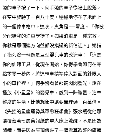
殘的車子按了一下。何手殘的車子從牆上脫落，
在空中旋轉了一百八十度，穩穩地停在了地面上
的一個停車格中。這次，夾角是——零度。「你被
分配給我的泊車學徒了。如果泊車是一種宗教，
你就是那個連方向盤都沒摸過的新信徒。」她指
了指旁邊一輛像是巨型嬰兒車的改造車：「這是
你的訓練工具，從現在開始，你得學會如何在零
點零零一秒內，將這輛車精準停入對面的針眼大
小的車位裡。」何手殘看著那輛閃閃發光、還在
播放《小星星》的嬰兒車，感到一陣眩暈。泊車
維度的生活，比他想象中還要無理頭一百萬倍。
《失控的星座運勢與單戀狂想曲》張水瓶從他那
張覆蓋著七層舊報紙的單人床上驚醒，不是因為
鬧鐘，而是因為屋頂傳來了一陣震耳欲聾的廣播