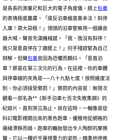
是長長的測量尺和巨大的電子角度儀，臉上
包養
的表情極度嚴肅。「違反泊車維度基本法！斜停
入庫！罪大惡極！」領頭的泊車警察用一個擴音
器大喊，聲音充滿機械感。「我、我沒有斜停！
我只是垂直停在了牆壁上！」何手殘趕緊為自己
辯解，但聲
包養
音因為恐懼而顫抖。「垂直泊
車？那是在第三次元的行為，在這裡，你的車體
與停車線的夾角是——八十九點七度！按照維度法
則，你必須接受懲罰！」懲罰的內容是：無限次
觀看一部名為**《新手泊車七百次失敗集錦》的
紀錄片，直到哭泣為止。就在這時，一輛像是從
科幻電影裡開出來的黑色跑車，優雅地從網格的
邊緣漂移而過。跑車的輪胎發出令人陶醉的摩擦
聲，它以一種近乎蔑視重力的姿態，精準地停進