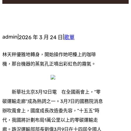
admin
|
|
2026 年 3 月 24 日
歌單
林天秤優雅地轉身，開始操作她吧檯上的咖啡
機，那台機器的蒸氣孔正噴出彩虹色的霧氣。
新華社北京3月12日電 在全國兩會上，“零
碳運輸走廊”成為熱詞之一。3月7日的國務院消息
辦吹風會上，國度成長改造委先容，“十五五”時
代，我國將計劃布局1萬公里以上的零碳運輸走
廊。路況運輸部部長劉偉3月9日在十四屆全國人