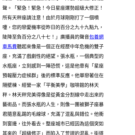
聲。「緊急！緊急！今日星座運勢超級大修正！
所有天秤座請注意！由於月球剛剛打了一個噴
嚏，您的戀愛機率從昨日的百分之九十九點九，
陡降至負百分之八十七！」廣播員的聲音
包養網
車馬費
聽起來像是一個正在經歷中年危機的雙子
座，充滿了戲劇性的絕望。張水瓶，一個典型的
水瓶座，立刻感到一陣恐慌，這是他患有「星座
預報壓力症候群」後的標準反應。他單戀著住在
隔壁棟、經營一家「平衡美學」咖啡館的林天
秤。林天秤完美得像是從黃金分割線中走出來的
藝術品。而張水瓶的人生，則像一團被獅子座暴
君隨意亂踢的毛線球，充滿了混亂與錯位。他衝
到窗邊，往外看去。整座城市已經因為這個突如
其來的「超級修正」而陷入了荒謬的混亂。街道