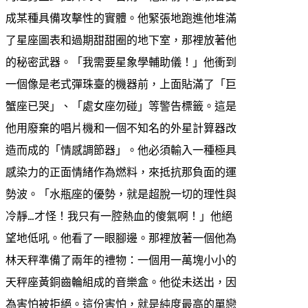
成某種具備攻擊性的實體。他緊張地跑進他堆滿
了星座圖表和過期甜甜圈的地下室，那裡放著他
的秘密武器。「我需要星象學輔助儀！」他衝到
一個像是老式彈珠臺的機器前，上面貼滿了「巨
蟹座已哭」、「處女座勿碰」等警告標籤。這是
他用廢棄的唱片機和一個不知名的外星計算器改
造而成的「情感調節器」。他必須輸入一種極具
感染力的正面情緒作為燃料，來抵抗那負面的運
勢波。「水瓶座的優勢，就是超脫一切的理性與
冷靜…才怪！我只有一腔熱血的傻氣啊！」他絕
望地低吼。他看了一眼腳邊。那裡放著一個他為
林天秤準備了兩年的禮物：一個用一萬塊小小的
天秤座黃銅齒輪組成的音樂盒。他從未送出，因
為害怕被拒絕。這份害怕，就是純度最高的單戀