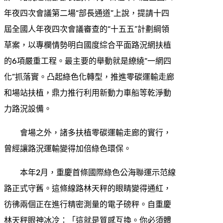
年夜四次會議第二場“部長通道”上說，提請十四
屆全國人年夜四次會議審查的“十五五”計劃綱領
草案，以專欄情勢明白國度綜合平面路況網扶植
的6項嚴重工程。最主要的舉動就是繚繞“一網四
化”抓落實。凸起綠色化轉型，推進零碳運輸走廊
和場站扶植，鼎力推行利用新動力車船等乾淨動
力路況設備。
會場之外，諸多扶植零碳運輸走廊的實行，
曾經讓路況運輸變得加倍綠色環保。
本年2月，重慶首條國際綠色公海聯運示范線
路正式守舊。這條線路林天秤的眼睛變得通紅，
彷彿兩個正在進行精密測量的電子磅秤。自重慶
林天秤眼神冰冷：「這就是質感互換。你必須體