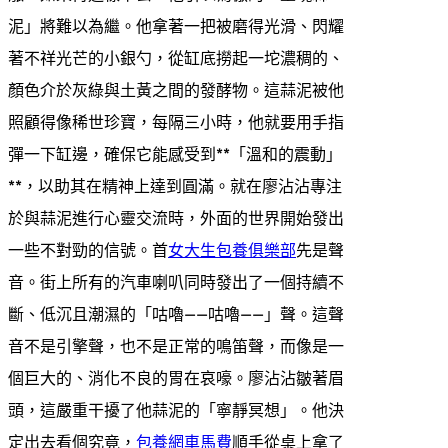
泥」將難以為繼。他拿著一把被磨得光滑、閃耀
著不祥光芒的小銀勺，從缸底撈起一坨濃稠的、
顏色介於灰綠與土黃之間的發酵物。這蒜泥被他
照顧得像稀世珍寶，每隔三小時，他就要用手指
彈一下缸邊，確保它能感受到**「溫和的震動」
**，以助其在精神上達到圓滿。就在廖沾沾專注
於與蒜泥進行心靈交流時，外面的世界開始發出
一些不對勁的信號。首
女大生包養俱樂部
先是聲
音。街上所有的汽車喇叭同時發出了一個持續不
斷、低沉且潮濕的「咕嚕——咕嚕——」聲。這聲
音不是引擎聲，也不是正常的鳴笛聲，而像是一
個巨大的、消化不良的胃在哀嚎。廖沾沾皺著眉
頭，這嚴重干擾了他蒜泥的「寧靜冥想」。他決
定出去看個究竟，
包養網車馬費
順手從桌上拿了