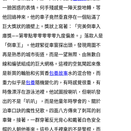
一臉困惑的表情。何手殘感覺一陣天旋地轉，等
他回過神來，他的車子竟然垂直停在一個貼滿了
巨大獎狀的牆壁上。獎狀上寫著：「完美倒車入
庫獎——第零點零零零零零九度偏差。」落款人是
「倒車王」。他趕緊從車窗探出頭，發現周圍不
再是熟悉的城市街道，而是一望無際、由無數白
線和編號組成的巨大網格。這裡的空氣聞起來像
是新買的輪胎和劣質香
包養故事
水的混合物，而
重力似乎是
包養
隨機變化的，有時感覺很重，有
時像漂浮在游泳池裡。他試圖按喇叭，但喇叭發
出的不是「叭叭」，而是他童年時學會的、關於
泊車口訣的魔性兒歌。四面八方傳來了刺耳的剎
車聲，接著，一群穿著反光背心和戴著白色安全
帽的人朝他衝來。這些人手裡拿的不是警棍，而