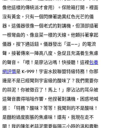
像他這樣的傳統派才會用）。保險箱打開，裡面
沒有黃金，只有一個閃爍著詭異紅色光芒的儀
器。這儀器很像一個老式的對講機，但頂部插著
一根彎曲的、像韭菜一樣的天線。他顫抖著拿起
儀器，按下通話鈕。儀器發出「滋——」的電流
聲，接著傳來一陣高八度、急促且充滿養生焦慮
的聲音。「喂！是廖沾沾嗎！快接聽！這裡
包養
網評價
是 K-999！宇宙水餃聯盟特級特務！你那
邊是不是已經聞到宇宙級的酸味了？我們需要你
的蒜泥！你被徵召了！馬上！」廖沾沾的耳朵被
這聲音震得嗡嗡作響，他捏著對講機，困惑地喊
道：「特務？酸味？等等！我聞到的不是酸味！
是麵粉過度膨脹的焦慮味！還有，我現在走不
開！我的陳年老蒜泥需要每隔三小時的溫和震動