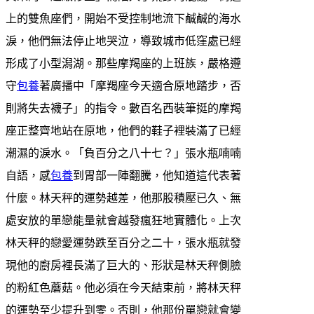
上的雙魚座們，開始不受控制地流下鹹鹹的海水
淚，他們無法停止地哭泣，導致城市低窪處已經
形成了小型潟湖。那些摩羯座的上班族，嚴格遵
守
包養
著廣播中「摩羯座今天適合原地踏步，否
則將失去襪子」的指令。數百名西裝筆挺的摩羯
座正整齊地站在原地，他們的鞋子裡裝滿了已經
潮濕的淚水。「負百分之八十七？」張水瓶喃喃
自語，感
包養
到胃部一陣翻騰，他知道這代表著
什麼。林天秤的運勢越差，他那股積壓已久、無
處安放的單戀能量就會越發瘋狂地實體化。上次
林天秤的戀愛運勢跌至百分之二十，張水瓶就發
現他的廚房裡長滿了巨大的、形狀是林天秤側臉
的粉紅色蘑菇。他必須在今天結束前，將林天秤
的運勢至少提升到零。否則，他那份單戀就會變