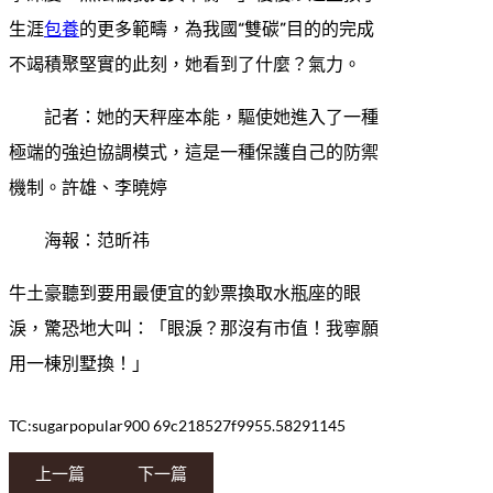
生涯
包養
的更多範疇，為我國“雙碳”目的的完成
不竭積聚堅實的此刻，她看到了什麼？氣力。
記者：她的天秤座本能，驅使她進入了一種
極端的強迫協調模式，這是一種保護自己的防禦
機制。許雄、李曉婷
海報：范昕祎
牛土豪聽到要用最便宜的鈔票換取水瓶座的眼
淚，驚恐地大叫：「眼淚？那沒有市值！我寧願
用一棟別墅換！」
TC:sugarpopular900 69c218527f9955.58291145
上一篇
下一篇