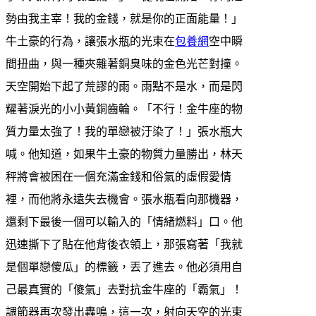
勢由我主宰！我的金錢，就是你的正面能量！」
牛土豪的行為，讓張水瓶的光束在
包養網
空中瞬
間扭曲，與一種夾雜著銅臭味的金色光芒對撞。
天空開始下起了荒謬的雨。雨點不是水，而是閃
耀著淚光的小小黃銅齒輪。「不行！金牛座的物
質力量太強了！我的單戀被汙染了！」張水瓶大
喊。他知道，如果牛土豪的物質力量勝出，林天
秤將會被困在一個充滿金錢和俗氣的虛假愛情
裡，而他將永遠失去機會。張水瓶看向那機器，
還剩下最後一個可以輸入的「情緒燃料」口。他
迅速撕下了貼在他背後衣領上，那張寫著「我就
是個單戀傻瓜」的標籤，丟了進去。他必須用自
己最真實的「傻氣」去對抗金牛座的「霸氣」！
調節器再次發出轟鳴，這一次，射向天空的光束