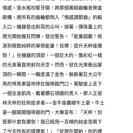
情感。張水瓶咬緊牙關，將那個黃銅齒輪音樂盒
砸爛，將所有的齒輪都倒入「情感調節器」的輸
入口。機器發出刺耳的尖叫，接著，彈珠臺上的
燈光開始瘋狂閃爍，發出警告。「能量超載！檢
測到極致純粹的單戀能量！目標：提升天秤座運
勢！」在機器的頂部，一個巨大的、像彩虹一樣
的光束筆直地射向天空。然而，就在光束衝出屋
頂的一瞬間，一輛塗滿了金色、裝飾著巨大公牛
角的悍馬車猛地停在咖啡館門口。駕駛座上走下
一個全身肌肉、戴著鑽石項圈的男人，那人正是
林天秤的狂熱追求者——金牛座霸總牛土豪。牛土
豪一腳踢開咖啡館的門，大聲宣布：「天秤！別
管那什麼負運勢！我已經用一百噸的純金箔買下
了今天所有的壞運氣！」「從現在開始，你的運