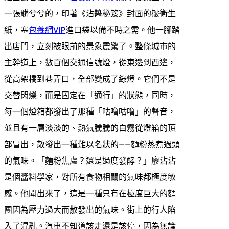
一張髒兮兮的，印著《沾醬秘笈》封面的皺衛生
紙，塞
包養網VIP
進口袋以備不時之需。他一腳踏
出店門，立刻被眼前的景象震驚了。整條城市的
主幹道上，數百個交通信號燈，從東邊到西邊，
從高架橋到巷弄口，全部變成了綠燈。它們不是
交替閃爍，而是固定在「通行」的狀態，同時，
每一個燈箱都發出了那種「咕嚕咕嚕」的聲音，
並且有一層淡淡的、熱氣騰騰的白霧從燈箱的頂
部冒出，散發出一種難以名狀的——麵粉蒸煮過頭
的氣味。「麵粉焦慮？還是過度發酵？」廖沾沾
是個醬料學家，對所有食物相關的氣味都極度敏
感。他聞出來了，這是一種只有在極度巨大的麵
團因為壓力過大而散發出的氣味。街上的行人陷
入了混亂。汽車不知道該走還是該停，因為無論