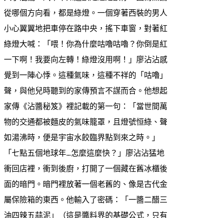
從哪個方向看，都是綠燈。一個穿著西裝的男人
小心翼翼地把車停在路中央，搖下車窗，對著紅
綠燈大喊：「喂！你為什麼咕嚕咕嚕？你倒是紅
一下啊！我要向左轉！綠燈沒用啊！」廖沾沾感
覺到一陣心悸。這種氣味，這種不祥的「咕嚕」
聲，與他兒時聽到的家傳預言不謀而合。他想起
家傳《沾醬秘笈》裡記載的第一句：「當世間萬
物的交通都被麵皮的氣味籠罩，且燈號恒綠、聲
如湯沸時，便是宇宙水餃臨界點到來之時。」
「七點五個地球年…怎麼這麼快？」廖沾沾猛地
衝回店裡，衝到後廚，打開了一個藏在舊冰櫃後
面的暗門。暗門裡放著一個老舊的、像是古代金
屬保險箱的東西。他輸入了密碼：「一醬二醋三
油四辣五蒜泥」（這是醬料界的基礎公式，只有