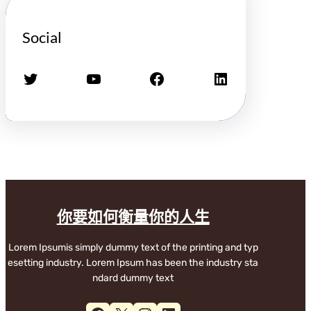
Social
X
YouTube
Facebook
LinkedIn
你要如何衡量你的人生
Lorem Ipsumis simply dummy text of the printing and typ
esetting industry. Lorem Ipsum has been the industry sta
ndard dummy text