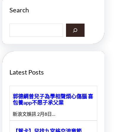
Search
S
e
a
r
c
h
Latest Posts
郭德綱曾兒子為學相聲煩心傷腦 喜
包養app不愿子承父業
新浪文娛訊 2月8日…
【賀卡】兒找九宮格交流童節