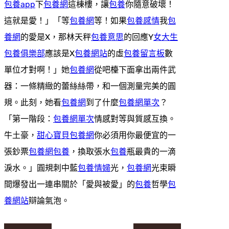
包養app
下
包養網
這棟樓，讓
包養
你隨意破壞！
這就是愛！」「等
包養網
等！如果
包養感情
我
包
養網
的愛是X，那林天秤
包養意思
的回應Y
女大生
包養俱樂部
應該是X
包養網站
的虛
包養留言板
數
單位才對啊！」她
包養網
從吧檯下面拿出兩件武
器：一條精緻的蕾絲絲帶，和一個測量完美的圓
規。此刻，她看
包養網
到了什麼
包養網單次
？
「第一階段：
包養網單次
情感對等與質感互換。
牛土豪，
甜心寶貝包養網
你必須用你最便宜的一
張鈔票
包養網
包養
，換取張水
包養
瓶最貴的一滴
淚水。」圓規刺中藍
包養情婦
光，
包養網
光束瞬
間爆發出一連串關於「愛與被愛」的
包養
哲學
包
養網站
辯論氣泡。