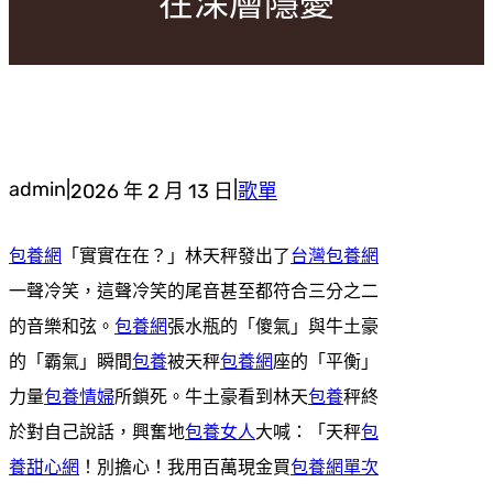
在深層隱憂
admin
|
|
2026 年 2 月 13 日
歌單
包養網
「實實在在？」林天秤發出了
台灣包養網
一聲冷笑，這聲冷笑的尾音甚至都符合三分之二
的音樂和弦。
包養網
張水瓶的「傻氣」與牛土豪
的「霸氣」瞬間
包養
被天秤
包養網
座的「平衡」
力量
包養情婦
所鎖死。牛土豪看到林天
包養
秤終
於對自己說話，興奮地
包養女人
大喊：「天秤
包
養甜心網
！別擔心！我用百萬現金買
包養網單次