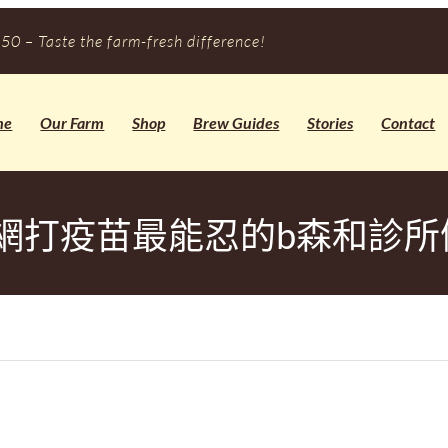
50 – Taste the farm-fresh difference!
me
Our Farm
Shop
Brew Guides
Stories
Contact
網打疫苗最能忍的b森和診所健