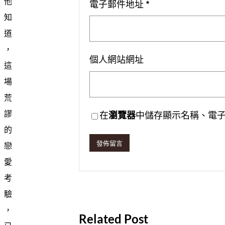
他
電子郵件地址
*
知
道
，
個人網站網址
這
場
荒
謬
在
瀏覽器
中儲存顯示名稱、電
的
戀
愛
考
驗
，
Related Post