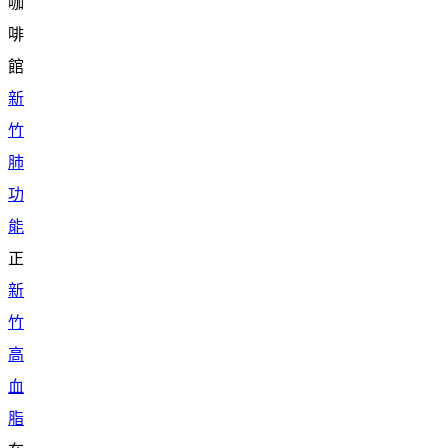
咖
啡
館
新
竹
肺
功
能
正
新
竹
高
血
脂