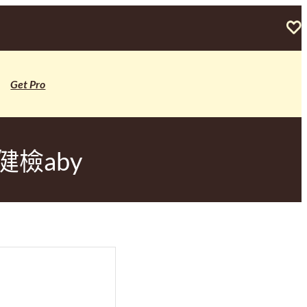
Get Pro
檢aby