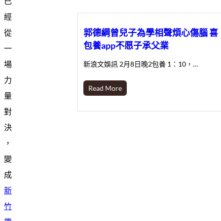
已
經
郭德綱曾兒子為學相聲煩心傷腦 喜
從
包養app不愿子承父業
一
場
新浪文娛訊 2月8日晚2包養 1：10，…
力
Read More
量
對
決
，
變
成
新
竹