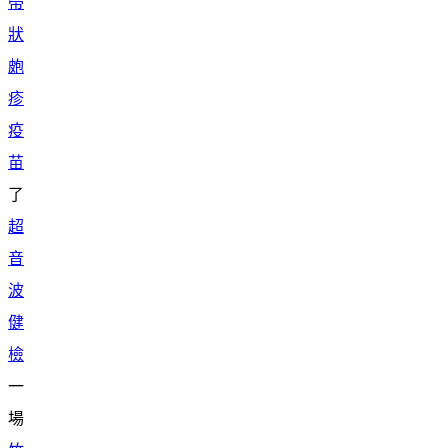
帶
狀
皰
疹
疫
苗
了
超
音
波
健
檢
一
場