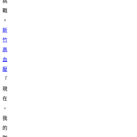
挑
戰
。
新
竹
高
血
壓
「
現
在
，
我
的