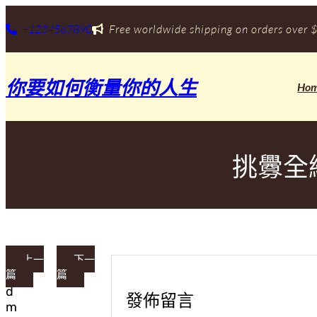
跳
至
+1234567890
Free worldwide shipping on orders over $
主
要
內
你要如何衡量你的人生
容
Ho
挑釁全
上一
下一
篇
篇
a
d
發佈留言
m