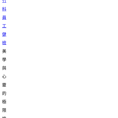
竹
科
員
工
健
檢
美
學
與
心
靈
的
極
限