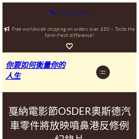
跳
至
+1234567890
主
要
Free worldwide shipping on orders over $50 – Taste the
內
farm-fresh difference!
容
你要如何衡量你的
人生
戛納電影節OSDER奧斯德汽
車零件將放映噴鼻港反修例