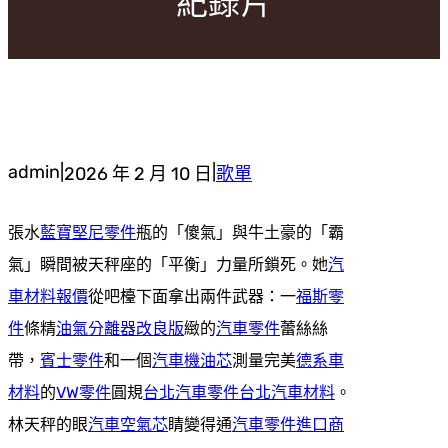
紀錄片
admin
|
|
2026 年 2 月 10 日
歌單
張水
藍寶堅尼零件
瓶的「傻氣」與牛土豪的「霸
氣」瞬間被天秤座的「平衡」力量所鎖死。她
汽
車材料報價
從吧檯下面拿出兩件武器：一
福斯零
件
條精
油氣分離器改良版
緻的
汽車零件
蕾絲絲
帶，
賓士零件
和一個
汽車機油芯
測量完美
德系車
材料
的
VW零件
圓規
台北汽車零件
台北汽車材料
。
林天秤的眼
汽車空氣芯
睛變得通
汽車零件進口商