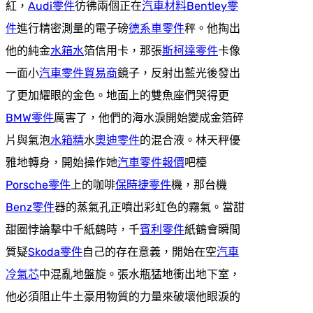
紅，
Audi零件
彷彿兩個正在
汽車材料
Bentley零
件
進行精密測量的電子磅
德系車零件
秤。他掏出
他的純金
水箱水
箔信用卡，那張
斯柯達零件
卡像
一面小
汽車零件貿易商
鏡子，反射出藍光後發出
了更加耀眼的金色。地面上的雙魚座們哭得更
BMW零件
厲害了，他們的海水淚開始變成金箔碎
片與氣泡
水箱精
水
奧迪零件
的混合液。林天秤優
雅地轉身，開始操作她
汽車零件報價
吧檯
Porsche零件
上的咖啡
保時捷零件
機，那台機
Benz零件
器的蒸氣孔正噴出彩虹色的霧氣。當甜
甜圈悖論擊中千紙鶴時，千
賓利零件
紙鶴會瞬間
質疑
Skoda零件
自己的存在意義，開始在空
汽車
冷氣芯
中混亂地盤旋。張水瓶猛地衝出地下室，
他必須阻止牛土豪用物質的力量來破壞他眼淚的