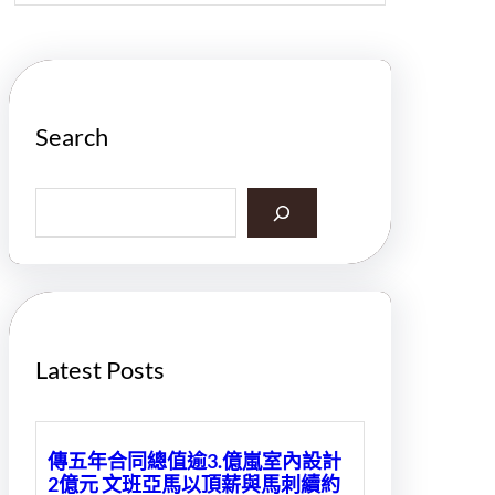
Search
S
e
a
r
c
h
Latest Posts
傳五年合同總值逾3.億嵐室內設計
2億元 文班亞馬以頂薪與馬刺續約