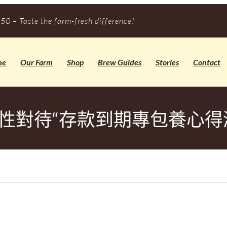
50 – Taste the farm-fresh difference!
me
Our Farm
Shop
Brew Guides
Stories
Contact
性對待“存款到期專包養心得