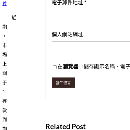
電子郵件地址
*
養
近
期
個人網站網址
，
市
場
上
在
瀏覽器
中儲存顯示名稱、電
關
于
“
存
款
到
Related Post
期