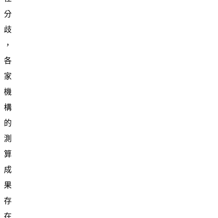
分
歧
，
各
家
機
構
的
測
算
成
果
存
在