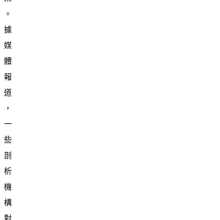
。
據
媒
體
報
道
，
一
些
剖
析
機
構
對