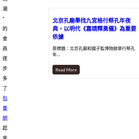
潮
”
北京孔廟舉找九宮格行祭孔年夜
典，以明代《嘉靖釋奠儀》為重要
的
依據
會
商
原標題：北京孔廟和國子監博物館舉行祭孔
年…
逐
步
Read More
多
了
包
養
網
起
來