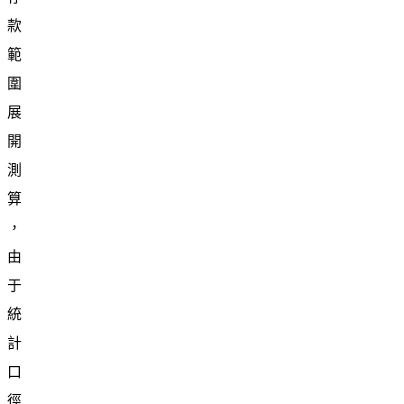
款
範
圍
展
開
測
算
，
由
于
統
計
口
徑