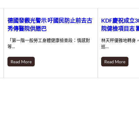
德國發觀光警示 吁國民防止前去古
KDF慶祝成立
秀傳醫院供膳巴
院健檢項目志 
「第一階一般勞工身體健康檢查段：情感對
林天秤優雅地轉身
等…
巡…
Read More
Read More