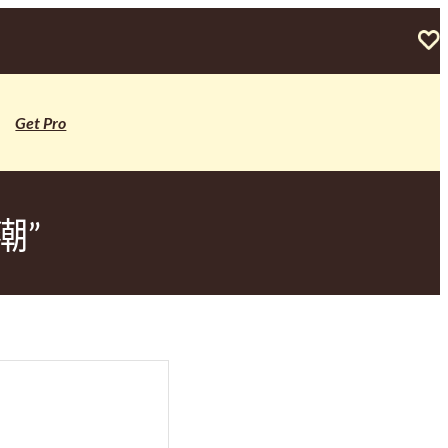
Get Pro
潮”