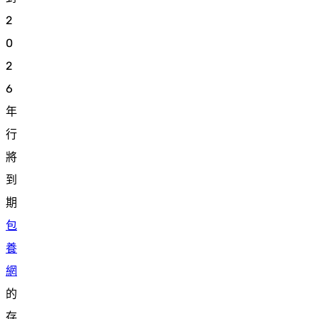
2
0
2
6
年
行
將
到
期
包
養
網
的
存