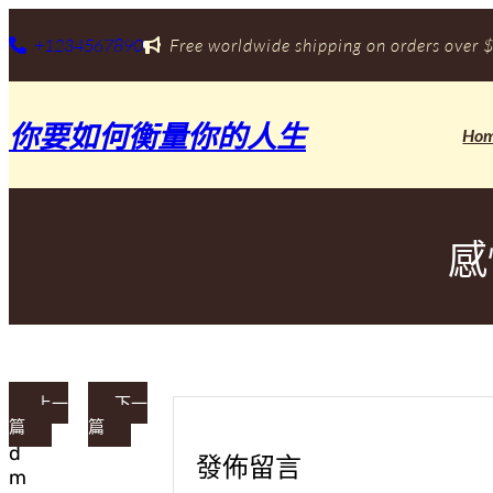
跳
至
+1234567890
Free worldwide shipping on orders over $
主
要
內
你要如何衡量你的人生
容
Ho
感
上一
下一
篇
篇
a
d
發佈留言
m