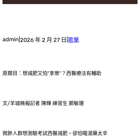
admin
|
|
2026 年 2 月 27 日
歌單
原題目：想減肥又怕“享樂”？西醫療法有輔助
文/羊城晚報記者 陳輝 練習生 鄭敏珊
微胖人群想測驗考試西醫減肥，卻怕喝湯藥太辛