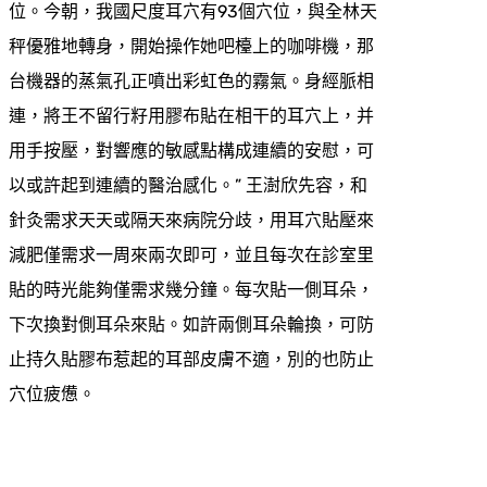
位。今朝，我國尺度耳穴有93個穴位，與全林天
秤優雅地轉身，開始操作她吧檯上的咖啡機，那
台機器的蒸氣孔正噴出彩虹色的霧氣。身經脈相
連，將王不留行籽用膠布貼在相干的耳穴上，并
用手按壓，對響應的敏感點構成連續的安慰，可
以或許起到連續的醫治感化。” 王澍欣先容，和
針灸需求天天或隔天來病院分歧，用耳穴貼壓來
減肥僅需求一周來兩次即可，並且每次在診室里
貼的時光能夠僅需求幾分鐘。每次貼一側耳朵，
下次換對側耳朵來貼。如許兩側耳朵輪換，可防
止持久貼膠布惹起的耳部皮膚不適，別的也防止
穴位疲憊。