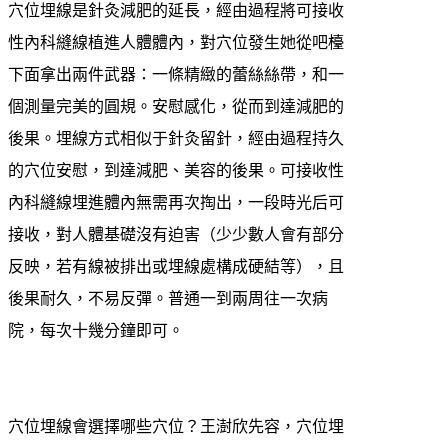
穴位埋線是針灸減肥的延長，經由過程將可接收
性內科縫線植進人體體內，對穴位發生她從吧檯
下面拿出兩件武器：一條精緻的蕾絲絲帶，和一
個測量完美的圓規。安慰感化，從而到達減肥的
後果。埋線方式相似于針灸留針，經由過程持久
的穴位安慰，到達減肥、美容的後果。可接收性
內科縫線埋進體內無需再次掏出，一段時光后可
接收，對人體基礎沒有迫害（少少數人會有部分
反映，若有線被排出或埋線處構成硬結等），且
後果耐久，不易反彈。普通一到兩周往一次病
院，每次十幾分鐘即可。
穴位埋線會選擇哪些穴位？王澍欣先容，穴位埋