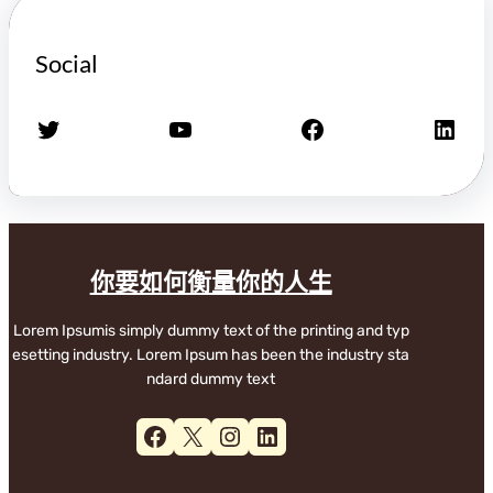
Social
X
YouTube
Facebook
LinkedIn
你要如何衡量你的人生
Lorem Ipsumis simply dummy text of the printing and typ
esetting industry. Lorem Ipsum has been the industry sta
ndard dummy text
Facebook
X
Instagram
LinkedIn