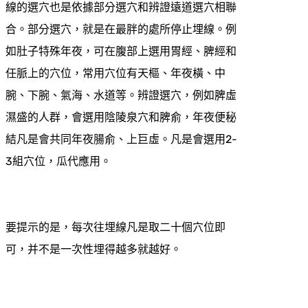
線的選穴也是依據部分選穴和辨證遠道選穴相聯
合。部分選穴，就是在最胖的處所停止埋線。例
如肚子特殊年夜，可在腹部上選用胃經、脾經和
任脈上的穴位，常用穴位有天樞、年夜橫、中
腕、下腕、氣海、水道等。辨證選穴，例如脾虛
濕盛的人群，會選用陰陵泉穴和脾俞，年夜便秘
結凡是會共同年夜腸俞、上巨虛。凡是會選用2-
3組穴位，瓜代應用。
要提示的是，每次往埋線凡是取二十個穴位即
可，并不是一次性埋得越多就越好。