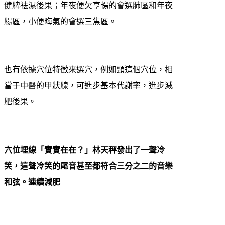
健脾祛濕後果；年夜便欠亨暢的會選肺區和年夜
腸區，小便晦氣的會選三焦區。
也有依據穴位特徵來選穴，例如頸這個穴位，相
當于中醫的甲狀腺，可進步基本代謝率，進步減
肥後果。
穴位埋線「實實在在？」林天秤發出了一聲冷
笑，這聲冷笑的尾音甚至都符合三分之二的音樂
和弦。連續減肥