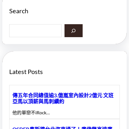
Search
S
e
a
r
c
h
Latest Posts
傳五年合同總值逾3.億嵐室內設計2億元 文班
亞馬以頂薪與馬刺續約
他的單戀不iRock…