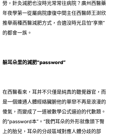
勞，針灸減肥也沒時光常常往病院？廣州西醫藥
年夜學第一從屬病院康復中間主任西醫師王澍欣
推舉兩種西醫減肥方式，合適沒時光且怕“享樂”
的都會一族。
躲耳朵里的減肥“password”
在西醫看來，耳并不只僅是純真的聽覺器官，而
是一個連通人體經絡臟腑他的單戀不再是浪漫的
傻氣，而變成了一道被數學公式逼迫的代數題。
的“password本”。“我們耳朵的外形就像頭下臀
上的胎兒，耳朵的分歧區域對應人體分歧的部