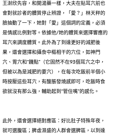
王澍欣先容，和開湯藥一樣，大夫在貼耳穴前也
會對就診者的體質停止辨證，「愛？」林天秤的
臉抽動了一下，她對「愛」這個詞的定義，必須
是情感比例對等。依據他/她的體質來選擇響應的
耳穴來調度體質。此外為了到達更好的減肥後
果，還會選擇和攝食中樞相干的穴位，如神門
穴、胃穴和“饑點”（它固然不在93個耳穴之中，
但被以為是減肥的要穴），在每次吃飯前半個小
時按壓這些耳穴，有酸脹發燒感即可，吃飯時食
欲就沒有那么強，輔助起到“管住嘴”的感化。
此外，還會選擇絕對應區：好比肚子特殊年夜，
就可選腹區；脾虛濕盛的人群會選脾區，以到達