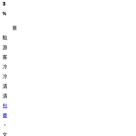
3
%
景
點
游
客
冷
冷
清
清
包
養
，
文