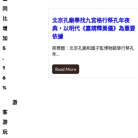
同
比
北京孔廟舉找九宮格行祭孔年夜
典，以明代《嘉靖釋奠儀》為重要
增
依據
加
5
原標題：北京孔廟和國子監博物館舉行祭孔
年…
.
1
Read More
6
%
游
客
游
玩