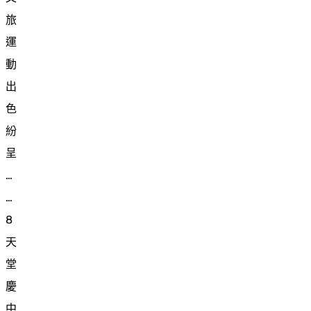
旅
運
動
出
色
紛
呈
…
…
8
天
堂
慶
中