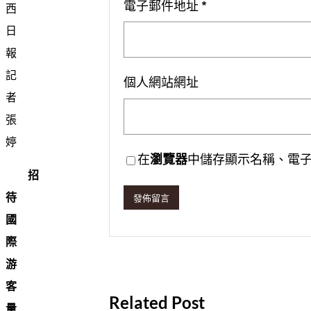
電子郵件地址
*
西
日
報
記
個人網站網址
者
張
婷
在
瀏覽器
中儲存顯示名稱、電
招
待
國
際
游
客
Related Post
量