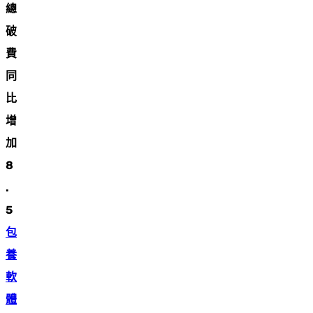
總
破
費
同
比
增
加
8
.
5
包
養
軟
體