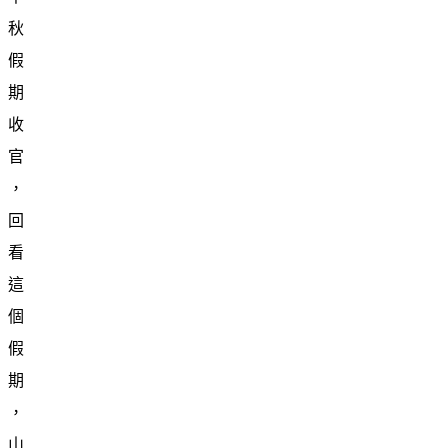
秋
假
期
收
官
，
回
看
這
個
假
期
，
山