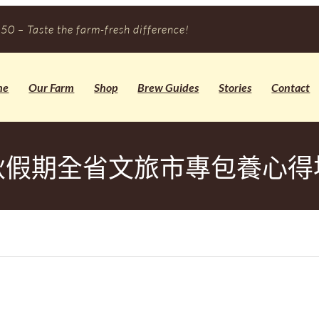
50 – Taste the farm-fresh difference!
me
Our Farm
Shop
Brew Guides
Stories
Contact
秋假期全省文旅市專包養心得