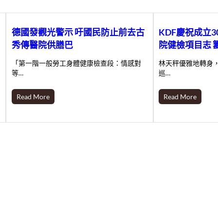
德國發觀光警示 吁國民防止前去古
KDF慶祝成立
秀傳醫院供膳巴
院健檢項目志 
「第一階一般勞工身體健康檢查段：情感對
林天秤優雅地轉身
等…
巡…
Read More
Read More