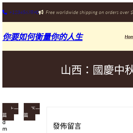
跳
至
+1234567890
Free worldwide shipping on orders over $
主
要
內
你要如何衡量你的人生
容
Ho
山西：國慶中
上一
下一
篇
篇
a
d
發佈留言
m