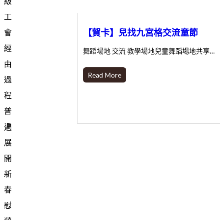
級
工
【賀卡】兒找九宮格交流童節
會
經
舞蹈場地 交流 教學場地兒童舞蹈場地共享…
由
Read More
過
程
普
遍
展
開
新
春
慰