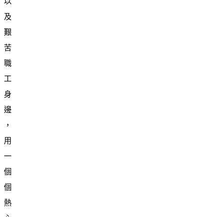
以
及
艱
苦
職
工
身
邊
，
用
一
個
個
熱