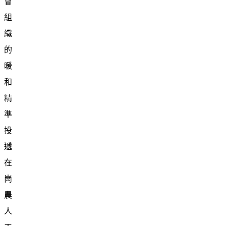
會
組
織
的
暖
和
精
準
投
遞
在
崗
農
人