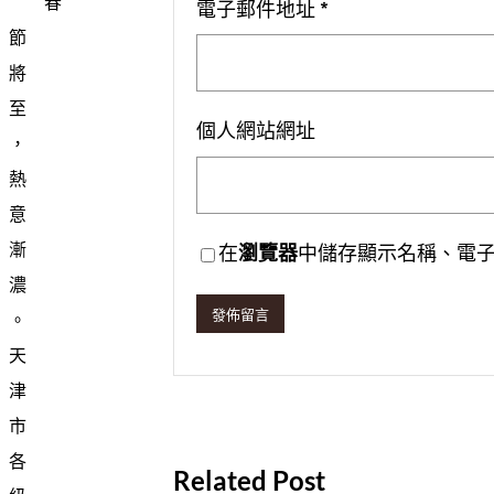
春
電子郵件地址
*
節
將
至
個人網站網址
，
熱
意
漸
在
瀏覽器
中儲存顯示名稱、電
濃
。
天
津
市
各
Related Post