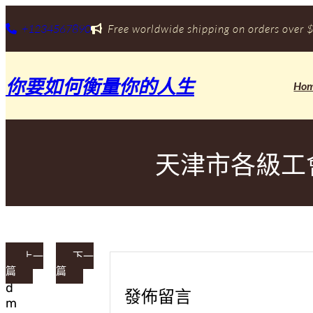
跳
至
+1234567890
Free worldwide shipping on orders over $
主
要
內
你要如何衡量你的人生
容
Ho
天津市各級工
上一
下一
篇
篇
a
d
發佈留言
m