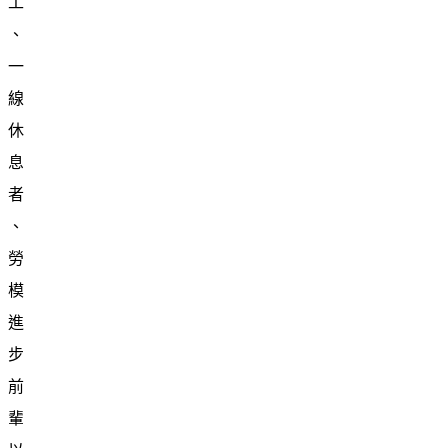
工
、
一
線
休
息
者
、
勞
模
進
步
前
輩