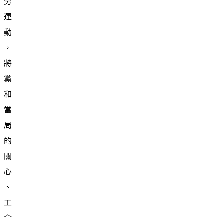
勞
運
動
，
將
黨
和
當
局
的
關
心
、
工