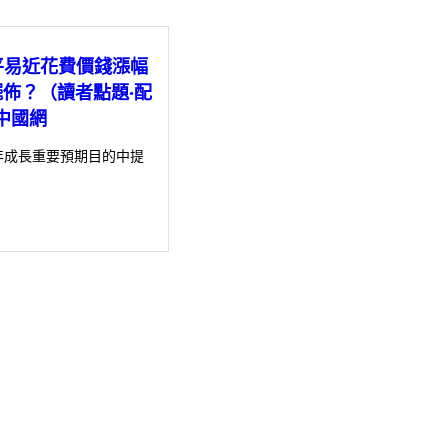
平易近花費價錢漲幅
p擺佈？（讀者點題·配
中國網
年成長重要預期目的中提