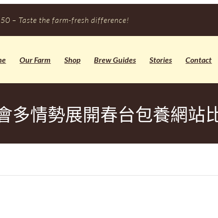
50 – Taste the farm-fresh difference!
me
Our Farm
Shop
Brew Guides
Stories
Contact
會多情勢展開春台包養網站