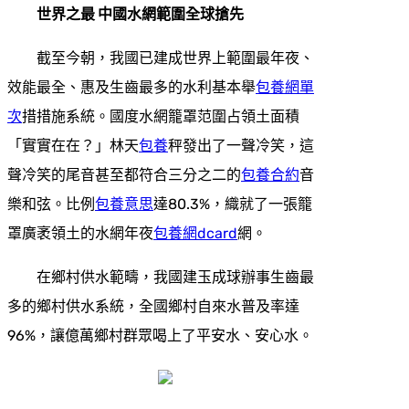
世界之最 中國水網範圍全球搶先
截至今朝，我國已建成世界上範圍最年夜、
效能最全、惠及生齒最多的水利基本舉
包養網單
次
措措施系統。國度水網籠罩范圍占領土面積
「實實在在？」林天
包養
秤發出了一聲冷笑，這
聲冷笑的尾音甚至都符合三分之二的
包養合約
音
樂和弦。比例
包養意思
達80.3%，織就了一張籠
罩廣袤領土的水網年夜
包養網dcard
網。
在鄉村供水範疇，我國建玉成球辦事生齒最
多的鄉村供水系統，全國鄉村自來水普及率達
96%，讓億萬鄉村群眾喝上了平安水、安心水。