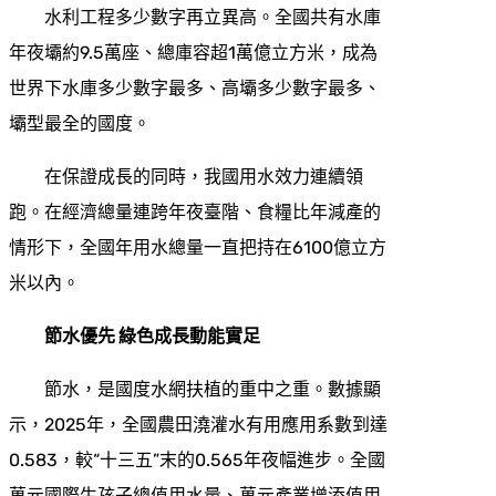
水利工程多少數字再立異高。全國共有水庫
年夜壩約9.5萬座、總庫容超1萬億立方米，成為
世界下水庫多少數字最多、高壩多少數字最多、
壩型最全的國度。
在保證成長的同時，我國用水效力連續領
跑。在經濟總量連跨年夜臺階、食糧比年減產的
情形下，全國年用水總量一直把持在6100億立方
米以內。
節水優先 綠色成長動能實足
節水，是國度水網扶植的重中之重。數據顯
示，2025年，全國農田澆灌水有用應用系數到達
0.583，較“十三五”末的0.565年夜幅進步。全國
萬元國際生孩子總值用水量、萬元產業增添值用