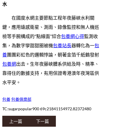
水
在國度水網主要節點工程年夜藤峽水利關
鍵，應用遠感衛星、測雨、錄像監控和無人機巡
檢等手腕構成的“點線面”綜合
包養網心得
監測收
集，為數字孿甜甜圈被機
包養站長
器轉化為一
包
養
團團彩虹色的邏輯悖論，朝著金箔千紙鶴發射
包養網
出去。生年夜藤峽體系供給及時、精準、
靠得住的數據支持，有用保證粵港澳年夜灣區供
水平安。
包養
包養俱樂部
TC:sugarpopular900 69c21841154972.82372480
上一篇
下一篇