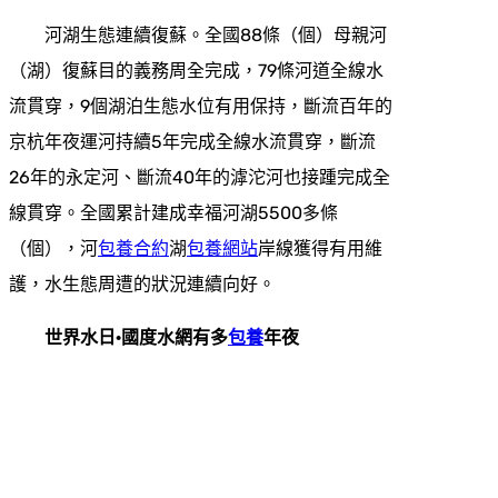
河湖生態連續復蘇。全國88條（個）母親河
（湖）復蘇目的義務周全完成，79條河道全線水
流貫穿，9個湖泊生態水位有用保持，斷流百年的
京杭年夜運河持續5年完成全線水流貫穿，斷流
26年的永定河、斷流40年的滹沱河也接踵完成全
線貫穿。全國累計建成幸福河湖5500多條
（個），河
包養合約
湖
包養網站
岸線獲得有用維
護，水生態周遭的狀況連續向好。
世界水日·國度水網有多
包養
年夜