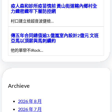
疫人森和診所疫苗情前 黃山街道轄內鄉村全
力織密織牢下層防控網
村口建立檢超音波健檢…
傳五年合同總值逾3.億嵐室內設計2億元 文班
亞馬以頂薪與馬刺續約
他的單戀不iRock…
Archieve
2026 年 8 月
2026 年 7 月