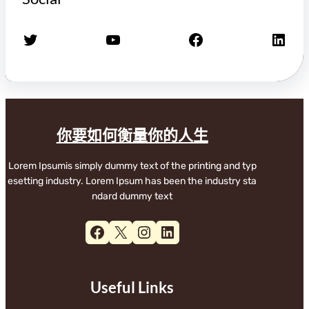
X
YouTube
Facebook
LinkedIn
你要如何衡量你的人生
Lorem Ipsumis simply dummy text of the printing and typ
esetting industry. Lorem Ipsum has been the industry sta
ndard dummy text
Facebook
X
Instagram
LinkedIn
Useful Links