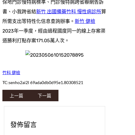
保地門診慢特病標準、門診慢特病跨省聯網告訴
書、小我跨省結
新竹 出國備藥
竹科 慢性病診所
算
所需支出等特性化信息查詢辦事。
新竹 健檢
2023年一季度，經由過程國度同一的線上存案渠
道勝利打點存案171.05萬人次。
竹科 健檢
TC:senho2ai2l 69ada0db0d95e1.80308521
上一篇
下一篇
發佈留言