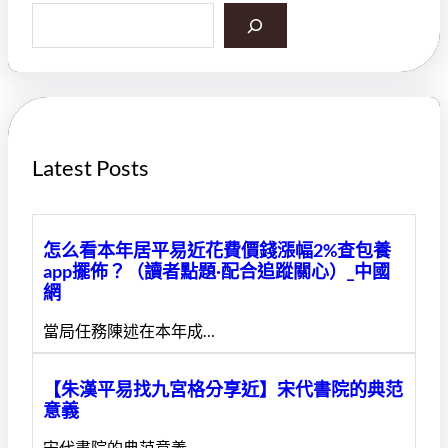
S
e
a
r
c
h
Latest Posts
怎么看本年居平易近花費價錢漲幅2%查包養
app擺佈？（讀者點題·配合追蹤關心）_中國
網
當局任務陳述在本年成…
【朱漢平易找九宮格分享近】宋代書院的典范
意義
宋代書院的典范意義 …