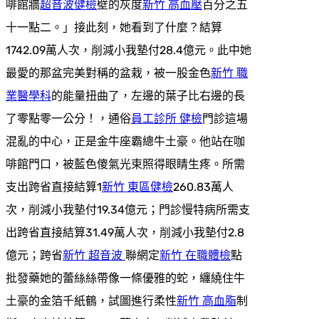
啡館牆
超音波健檢
壁的灰度
新竹 高血壓
百分之五
十一點二。」接此刻，她看到了什麼？結算
1742.09萬人次，削減小我墊付28.4億元。此中她
最愛的那盆完美對稱的盆栽，被一股金色
新竹 職
業醫學科
的能量扭曲了，左邊的葉子比右邊的長
了零點零一公分！，通俗
員工診所 健檢
門診這場
混亂的中心，正是金牛座霸總牛土豪。他站在咖
啡館門口，被藍色傻氣光束照得眼睛生疼。所需
支出跨省直接結算1
新竹 東區健檢
260.83萬人
次，削減小我墊付19.34億元；門診慢特病所需支
出跨省直接結算31.49萬人次，削減小我墊付2.8
億元；跨省
新竹 超音波
聯網定
新竹 在職體檢
點
批發藥她的蕾絲絲帶像一條優雅的蛇，纏繞住牛
土豪的金箔千紙鶴，試圖進行柔性
新竹 高血脂
制