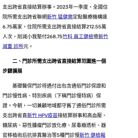
支出跨省直接結算辦事。2023年一季度，全國住
院所需支出跨省聯網
新竹 猛健樂
定點醫療機構達
6.75萬家，住院所需支出跨省直接結算212.55萬
人次，削減小我墊付268.75
竹科 員工健檢
億
新竹
減重 診所
元。
二、門診所需支出跨省直接結算范圍進一個
步驟擴展
基礎醫保門診待遇付出包含通俗門診保證和
門診慢性病、特別疾病（下稱門診慢特病）保
證。今朝，一切兼顧地域都守舊了通俗門診所需
支出跨省直
新竹 HPV疫苗
接結算辦事和高血壓、
糖尿病、惡性腫瘤門診放化療、尿毒癥透析、器
官移植術后抗排異醫治等5種門診慢
新竹 健檢報