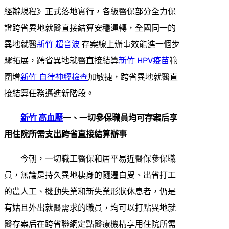
經辦規程》正式落地實行，各級醫保部分全力保
證跨省異地就醫直接結算安穩運轉，全國同一的
異地就醫
新竹 超音波
存案線上辦事效能進一個步
驟拓展，跨省異地就醫直接結算
新竹 HPV疫苗
範
圍增
新竹 自律神經檢查
加敏捷，跨省異地就醫直
接結算任務邁進新階段。
新竹 高血壓
一、一切參保職員均可存案后享
用住院所需支出跨省直接結算辦事
今朝，一切職工醫保和居平易近醫保參保職
員，無論是持久異地棲身的隨遷白叟、出省打工
的農人工、機動失業和新失業形狀休息者，仍是
有姑且外出就醫需求的職員，均可以打點異地就
醫存案后在跨省聯網定點醫療機構享用住院所需