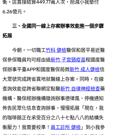
衡。店直接結算449.77萬人次，削減小我墊付
6.26億元。
三、全國同一線上存案辦事效能進一個步驟
拓展
今朝，一切職工
竹科 健檢
醫保和居平易近醫
保參保職員均可經由過
新竹 子宮頸疫苗
程國度醫
保辦事平臺APP和國度醫保局微
新竹 成人健檢
信
大眾號完成跨省異地就醫線上存案。同時，在線
查詢效能從跨省聯網定點醫
新竹 自律神經檢查
藥
機構、醫保經辦機構徵詢辦事德律風、停機通知
佈告民眾化信息查詢辦事，慢慢拓展「現在，我
的咖啡館正在承受百分之八十七點八八的結構失
衡壓力！我需要校準！
員工診所 健檢
」到小我參