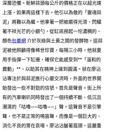
深層恐懼。新鮮蒜頭每公斤的價格正在以超光速
上漲，如果再這樣下去，他引以為傲的「靈魂蒜
泥」將難以為繼。他拿著一把被磨得光滑、閃耀
著不祥光芒的小銀勺，從缸底撈起一坨濃稠的、
顏色
包養網
介於灰綠與土黃之間的發酵物。這蒜
泥被他照顧得像稀世珍寶，每隔三小時，他就要
用手指彈一下缸邊，確保它能感受到**「溫和的
震動」**，以助其在精神上達到圓滿。就在廖沾
沾專注於與蒜泥進行心靈交流時，外面的世界開
始發出一些不對勁的信號。首先是聲音。街上所
有的汽車喇叭同時發出了一個持續不斷、低沉且
潮濕的「咕嚕——咕嚕——」聲。這聲音不是引擎
聲，也不是正常的鳴笛聲，而像是一個巨大的、
消化不良的胃在哀嚎。廖沾沾皺著眉頭，這嚴重