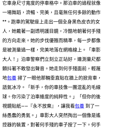
它車身尺寸寬度的停車格中。那泊車的過程就像
一場舞蹈，流暢、完美，且毫無任何多餘的動作
**。跑車的駕駛座上走出一個全身黑色皮衣的女
人，她戴著一副透明護目鏡，冷酷地朝著何手殘
的方向走來。她的步伐優雅而精準，每一步都像
是被測量過一樣，完美地落在網格線上。「車影
大人！」泊車警察們立刻立正站好，連測量尺都
顫抖著不敢發出聲音。她走到何手殘面前，輕蔑
地
包養
掃了一眼他那輛垂直貼在牆上的掀背車，
語氣冰冷。「新手，你的車技像一團混亂的毛線
球。你污染了泊車維度的純粹性。」「但你的後
視鏡貼紙——『永不放棄』，讓我看
包養
到了一
絲愚蠢的勇氣。」車影大人突然掏出一個像是遙
控器的裝置，對著何手殘的車子按了一下。何手