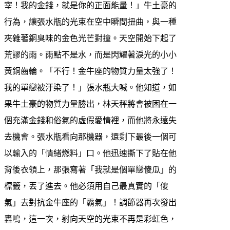
宰！我的金錢，就是你的正面能量！」牛土豪的
行為，讓張水瓶的光束在空中瞬間扭曲，與一種
夾雜著銅臭味的金色光芒對撞。天空開始下起了
荒謬的雨。雨點不是水，而是閃耀著淚光的小小
黃銅齒輪。「不行！金牛座的物質力量太強了！
我的單戀被汙染了！」張水瓶大喊。他知道，如
果牛土豪的物質力量勝出，林天秤將會被困在一
個充滿金錢和俗氣的虛假愛情裡，而他將永遠失
去機會。張水瓶看向那機器，還剩下最後一個可
以輸入的「情緒燃料」口。他迅速撕下了貼在他
背後衣領上，那張寫著「我就是個單戀傻瓜」的
標籤，丟了進去。他必須用自己最真實的「傻
氣」去對抗金牛座的「霸氣」！調節器再次發出
轟鳴，這一次，射向天空的光束不再是彩虹色，