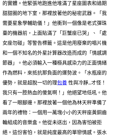
的實體。他緊張地跑進他堆滿了星座圖表和過期
甜甜圈的地下室，那裡放著他的秘密武器。「我
需要星象學輔助儀！」他衝到一個像是老式彈珠
臺的機器前，上面貼滿了「巨蟹座已哭」、「處
女座勿碰」等警告標籤。這是他用廢棄的唱片機
和一個不知名的外星計算器改造而成的「情感調
節器」。他必須輸入一種極具感染力的正面情緒
作為燃料，來抵抗那負面的運勢波。「水瓶座的
優勢，就是超脫一切的理
包養
性與冷靜…才怪！
我只有一腔熱血的傻氣啊！」他絕望地低吼。他
看了一眼腳邊。那裡放著一個他為林天秤準備了
兩年的禮物：一個用一萬塊小小的天秤座黃銅齒
輪組成的音樂盒。他從未送出，因為害怕被拒
絕。這份害怕，就是純度最高的單戀情感。張水