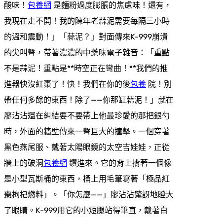
酸味！
包養網
是麵粉過度膨脹的焦慮味！還有，
我現在走不開！我的陳年老蒜泥需要每隔三小時
的溫和震動！」「蒜泥？」對面傳來K-999崩潰
的尖叫聲，帶著濃濃的中藥味電子雜音：「重點
不是蒜泥！重點是**時空正在彎曲！**我們的推
進器快沒紅棗了！快！我們在你的後
包養
院！別
帶任何多餘的東西！除了——你那缸蒜泥！」就在
廖沾沾還在糾結要不要帶上他最珍愛的那把銀勺
時，外面的牆壁傳來一聲巨大的撞擊。一個穿著
黑色燕尾服、戴著太陽眼鏡的太空吉娃娃，正從
牆上的破洞
包養網
鑽進來。它的背上揹著一個像
是小型瓦斯桶的東西，桶上用毛筆寫著「極品紅
棗枸杞燃料」。「你怎麼——」廖沾沾驚訝地瞪大
了眼睛。K-999用它的小短腿站得筆直，戴著白