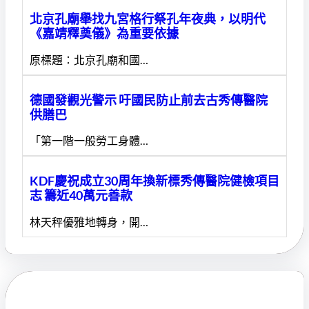
北京孔廟舉找九宮格行祭孔年夜典，以明代
《嘉靖釋奠儀》為重要依據
原標題：北京孔廟和國…
德國發觀光警示 吁國民防止前去古秀傳醫院
供膳巴
「第一階一般勞工身體…
KDF慶祝成立30周年換新標秀傳醫院健檢項目
志 籌近40萬元善款
林天秤優雅地轉身，開…