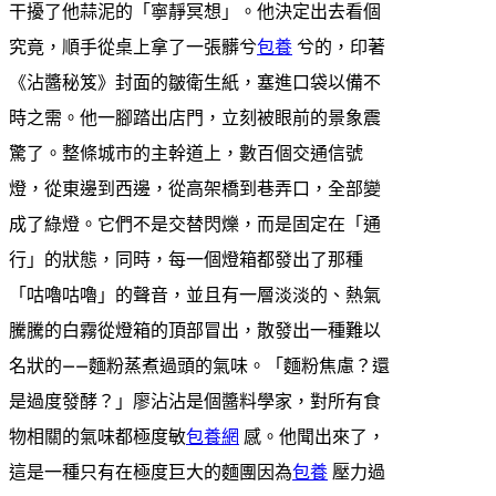
干擾了他蒜泥的「寧靜冥想」。他決定出去看個
究竟，順手從桌上拿了一張髒兮
包養
兮的，印著
《沾醬秘笈》封面的皺衛生紙，塞進口袋以備不
時之需。他一腳踏出店門，立刻被眼前的景象震
驚了。整條城市的主幹道上，數百個交通信號
燈，從東邊到西邊，從高架橋到巷弄口，全部變
成了綠燈。它們不是交替閃爍，而是固定在「通
行」的狀態，同時，每一個燈箱都發出了那種
「咕嚕咕嚕」的聲音，並且有一層淡淡的、熱氣
騰騰的白霧從燈箱的頂部冒出，散發出一種難以
名狀的——麵粉蒸煮過頭的氣味。「麵粉焦慮？還
是過度發酵？」廖沾沾是個醬料學家，對所有食
物相關的氣味都極度敏
包養網
感。他聞出來了，
這是一種只有在極度巨大的麵團因為
包養
壓力過