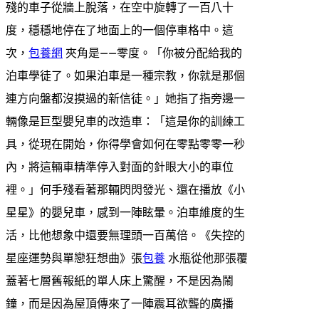
殘的車子從牆上脫落，在空中旋轉了一百八十
度，穩穩地停在了地面上的一個停車格中。這
次，
包養網
夾角是——零度。「你被分配給我的
泊車學徒了。如果泊車是一種宗教，你就是那個
連方向盤都沒摸過的新信徒。」她指了指旁邊一
輛像是巨型嬰兒車的改造車：「這是你的訓練工
具，從現在開始，你得學會如何在零點零零一秒
內，將這輛車精準停入對面的針眼大小的車位
裡。」何手殘看著那輛閃閃發光、還在播放《小
星星》的嬰兒車，感到一陣眩暈。泊車維度的生
活，比他想象中還要無理頭一百萬倍。《失控的
星座運勢與單戀狂想曲》張
包養
水瓶從他那張覆
蓋著七層舊報紙的單人床上驚醒，不是因為鬧
鐘，而是因為屋頂傳來了一陣震耳欲聾的廣播