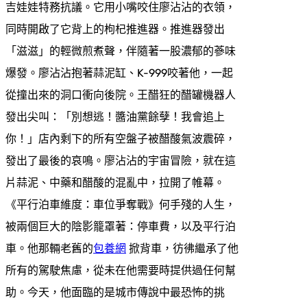
吉娃娃特務抗議。它用小嘴咬住廖沾沾的衣領，
同時開啟了它背上的枸杞推進器。推進器發出
「滋滋」的輕微煎煮聲，伴隨著一股濃郁的蔘味
爆發。廖沾沾抱著蒜泥缸、K-999咬著他，一起
從撞出來的洞口衝向後院。王醋狂的醋罐機器人
發出尖叫：「別想逃！醬油黨餘孽！我會追上
你！」店內剩下的所有空盤子被醋酸氣波震碎，
發出了最後的哀鳴。廖沾沾的宇宙冒險，就在這
片蒜泥、中藥和醋酸的混亂中，拉開了帷幕。
《平行泊車維度：車位爭奪戰》何手殘的人生，
被兩個巨大的陰影籠罩著：停車費，以及平行泊
車。他那輛老舊的
包養網
掀背車，彷彿繼承了他
所有的駕駛焦慮，從未在他需要時提供過任何幫
助。今天，他面臨的是城市傳說中最恐怖的挑