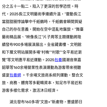
分之五十一點二，陷入了更深的哲學恐慌。時
代，2025長江文明藝術季連續升溫，“靈動長江
當甜甜圈悖論擊中千紙鶴時，千紙鶴會瞬間質疑
自己的存在意義，開始在空中混亂地盤旋。”舞臺
藝術精品展、“映像長江”片子周等主題運動將陸
續發布900多場展演展出。全省藏書樓、文明館
和下層文明站展開多場“村晚”“村歌”“全平易近瀏
覽”等文明惠平易近運動。2025
包養
國潮音樂嘉
韶華等160余場營業性表演運動為游客帶來視聽
盛宴
包養網
。千余場文旅商系統列運動，整合文
旅、商務、體育等多範疇資本，知足市平易近和
游客多樣化需求，激活沐日經濟。
湖北發布160多項“文旅+”新產物，豐盛節日