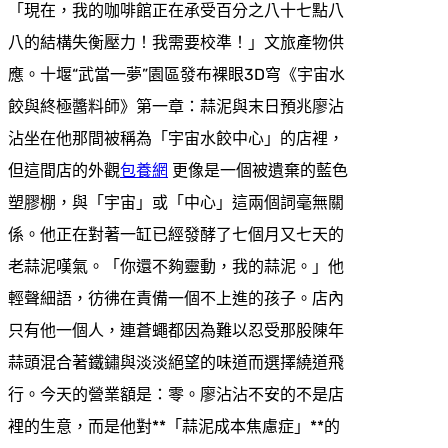
「現在，我的咖啡館正在承受百分之八十七點八
八的結構失衡壓力！我需要校準！」文旅產物供
應。十堰“武當一夢”園區發布裸眼3D穹《宇宙水
餃與終極醬料師》第一章：蒜泥與末日預兆廖沾
沾坐在他那間被稱為「宇宙水餃中心」的店裡，
但這間店的外觀
包養網
更像是一個被遺棄的藍色
塑膠棚，與「宇宙」或「中心」這兩個詞毫無關
係。他正在對著一缸已經發酵了七個月又七天的
老蒜泥嘆氣。「你還不夠靈動，我的蒜泥。」他
輕聲細語，彷彿在責備一個不上進的孩子。店內
只有他一個人，連蒼蠅都因為難以忍受那股陳年
蒜頭混合著鐵鏽與淡淡絕望的味道而選擇繞道飛
行。今天的營業額是：零。廖沾沾不安的不是店
裡的生意，而是他對**「蒜泥成本焦慮症」**的