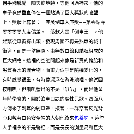
何手殘感覺一陣天旋地轉，等他回過神來，他的
車子竟然垂直停在一個貼滿了巨大獎狀的牆壁
上。獎狀上寫著：「完美倒車入庫獎——第零點零
零零零零九度偏差。」落款人是「倒車王」。他
趕緊從車窗探出頭，發現周圍不再是熟悉的城市
街道，而是一望無際、由無數白線和編號組成的
巨大網格。這裡的空氣聞起來像是新買的輪胎和
劣質香水的混合物，而重力似乎是隨機變化的，
有時感覺很重，有時像漂浮在游泳池裡。他試圖
按喇叭，但喇叭發出的不是「叭叭」，而是他童
年時學會的、關於泊車口訣的魔性兒歌。四面八
方傳來了刺耳的剎車聲，接著，一群穿著反光背
心和戴著白色安全帽的人朝他衝來
包養網
。這些
人手裡拿的不是警棍，而是長長的測量尺和巨大