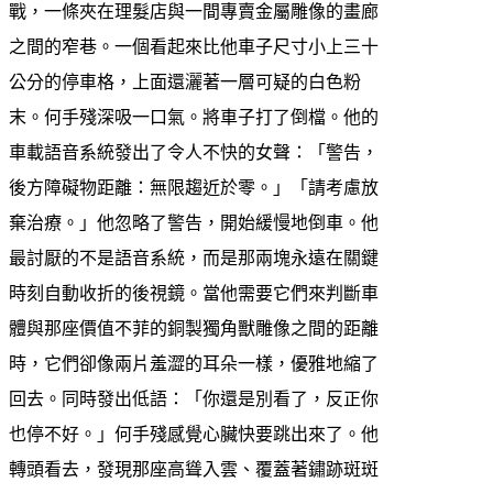
戰，一條夾在理髮店與一間專賣金屬雕像的畫廊
之間的窄巷。一個看起來比他車子尺寸小上三十
公分的停車格，上面還灑著一層可疑的白色粉
末。何手殘深吸一口氣。將車子打了倒檔。他的
車載語音系統發出了令人不快的女聲：「警告，
後方障礙物距離：無限趨近於零。」「請考慮放
棄治療。」他忽略了警告，開始緩慢地倒車。他
最討厭的不是語音系統，而是那兩塊永遠在關鍵
時刻自動收折的後視鏡。當他需要它們來判斷車
體與那座價值不菲的銅製獨角獸雕像之間的距離
時，它們卻像兩片羞澀的耳朵一樣，優雅地縮了
回去。同時發出低語：「你還是別看了，反正你
也停不好。」何手殘感覺心臟快要跳出來了。他
轉頭看去，發現那座高聳入雲、覆蓋著鏽跡斑斑