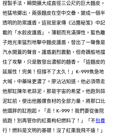
捏製手法，瞬間擴大成直徑三公尺的巨大麵皮。
他猛地擲出，兩張麵皮在空中交疊，變成一個半
透明的防禦護盾。這就是家傳《沾醬秘笈》中記
載的「水餃皮護盾」，薄韌而充滿彈性。藍色離
子炮光束猛烈地擊中麵皮護盾，發出了一聲像是
汽水開蓋的聲音。護盾劇烈震動，但奇蹟般地擋
住了攻擊，只是散發出濃郁的麵香。「這麵皮的
延展性！完美！但撐不了太久！」K-999焦急地
大喊，中藥味更濃了。廖沾沾知道，他必須帶走
他那缸陳年老蒜泥，那是宇宙的希望。他跑到蒜
泥缸前，使出他搬運食材的全部力量，將那口比
他還胖的缸抱起。「走！K-999！我們要從後院
逃跑！別再管你的紅棗枸杞燃料了！」「不
包養
行！燃料是文明的基礎！沒了紅棗我飛不遠！」