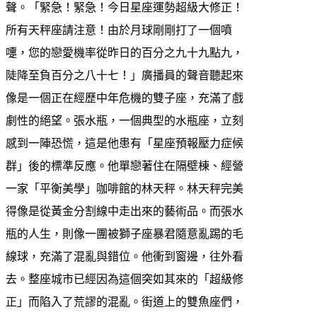
聲。「緊急！緊急！今日星座運勢超級大修正！
所有天秤座請注意！由於月球剛剛打了一個噴
嚏，您的戀愛機率從昨日的百分之九十九點九，
陡降至負百分之八十七！」廣播員的聲音聽起來
像是一個正在經歷中年危機的雙子座，充滿了戲
劇性的絕望。張水瓶，一個典型的水瓶座，立刻
感到一陣恐慌，這是他患有「星座預報壓力症候
群」後的標準反應。他單戀著住在隔壁棟、經營
一家「平衡美學」咖啡館的林天秤。林天秤完美
得像是從黃金分割線中走出來的藝術品。而張水
瓶的人生，則像一團被獅子座暴君隨意亂踢的毛
線球，充滿了混亂與錯位。他衝到窗邊，往外看
去。整座城市已經因為這個突如其來的「超級修
正」而陷入了荒謬的混亂。街道上的雙魚座們，