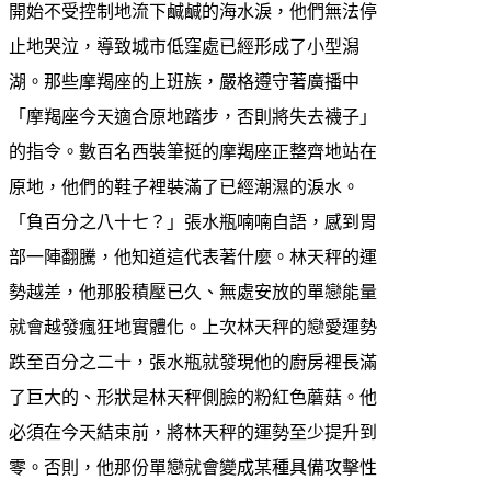
開始不受控制地流下鹹鹹的海水淚，他們無法停
止地哭泣，導致城市低窪處已經形成了小型潟
湖。那些摩羯座的上班族，嚴格遵守著廣播中
「摩羯座今天適合原地踏步，否則將失去襪子」
的指令。數百名西裝筆挺的摩羯座正整齊地站在
原地，他們的鞋子裡裝滿了已經潮濕的淚水。
「負百分之八十七？」張水瓶喃喃自語，感到胃
部一陣翻騰，他知道這代表著什麼。林天秤的運
勢越差，他那股積壓已久、無處安放的單戀能量
就會越發瘋狂地實體化。上次林天秤的戀愛運勢
跌至百分之二十，張水瓶就發現他的廚房裡長滿
了巨大的、形狀是林天秤側臉的粉紅色蘑菇。他
必須在今天結束前，將林天秤的運勢至少提升到
零。否則，他那份單戀就會變成某種具備攻擊性