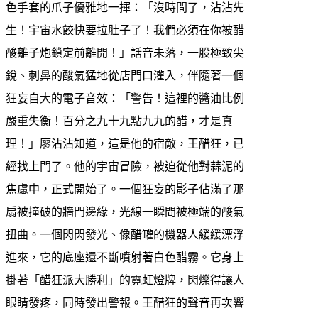
色手套的爪子優雅地一揮：「沒時間了，沾沾先
生！宇宙水餃快要拉肚子了！我們必須在你被醋
酸離子炮鎖定前離開！」話音未落，一股極致尖
銳、刺鼻的酸氣猛地從店門口灌入，伴隨著一個
狂妄自大的電子音效：「警告！這裡的醬油比例
嚴重失衡！百分之九十九點九九的醋，才是真
理！」廖沾沾知道，這是他的宿敵，王醋狂，已
經找上門了。他的宇宙冒險，被迫從他對蒜泥的
焦慮中，正式開始了。一個狂妄的影子佔滿了那
扇被撞破的牆門邊緣，光線一瞬間被極端的酸氣
扭曲。一個閃閃發光、像醋罐的機器人緩緩漂浮
進來，它的底座還不斷噴射著白色醋霧。它身上
掛著「醋狂派大勝利」的霓虹燈牌，閃爍得讓人
眼睛發疼，同時發出警報。王醋狂的聲音再次響