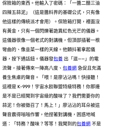
保險箱的東西。他輸入了密碼：「一醬二醋三油
四辣五蒜泥」（這是醬料界的基礎公式，只有像
他這樣的傳統派才會用）。保險箱打開，裡面沒
有黃金，只有一個閃爍著詭異紅色光芒的儀器。
這儀器很像一個老式的對講機，但頂部插著一根
彎曲的、像韭菜一樣的天線。他顫抖著拿起儀
器，按下通話鈕。儀器發
包養
出「滋——」的電
流聲，接著傳來一陣高八度、
包養網
急促且充滿
養生焦慮的聲音。「喂！是廖沾沾嗎！快接聽！
這裡是 K-999！宇宙水餃聯盟特級特務！你那邊
是不是已經聞到宇宙級的酸味了？我們需要你的
蒜泥！你被徵召了！馬上！」廖沾沾的耳朵被這
聲音震得嗡嗡作響，他捏著對講機，困惑地喊
道：「特務？酸味？等等！我聞到的
包養網
不是