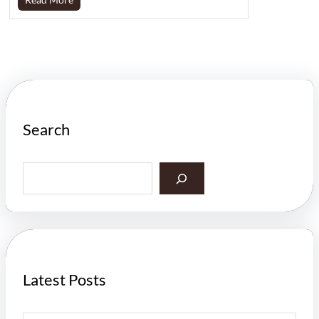
Search
S
e
a
r
c
h
Latest Posts