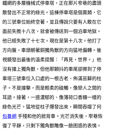
鐵網的多層機械式停車塔，正在那片窄巷的盡頭
散發出不正常的綠光。這棟停車塔是個異類，它
的三號車位始終空著，並且傳說只要有人敢在它
面前失敗十八次，就會被傳送到一個泊車地獄。
他已經失敗了十七次。現在是第十八次。他打了
方向盤，車頭朝著銅獨角獸的方向猛地偏轉。後
視鏡發出最後的溫柔提醒：「再見，世界。」他
沒有撞上獨角獸，但他那顫抖的車尾卻擦到了停
車塔三號車位入口處的一根古老、佈滿苔蘚的柱
子。不是撞擊，而是輕柔的碰觸，像戀人之間的
耳語。接著，一道濃郁的、像薄荷口香糖一樣的
綠色光芒。猛地從柱子爆發出來，瞬間吞噬了何
包養網
手殘和他的掀背車。光芒消失後，窄巷恢
復了平靜，只剩下獨角獸雕像一臉困惑的表情。