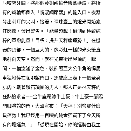
瓶咬緊牙關，將那個黃銅齒輪音樂盒砸爛，將所
有的齒輪都倒入「情感調節器」的輸入口。機器
發出刺耳的尖叫，接著，彈珠臺上的燈光開始瘋
狂閃爍，發出警告。「能量超載！檢測到極致純
粹的單戀能量！目標：提升天秤座運勢！」在機
器的頂部，一個巨大的、像彩虹一樣的光束筆直
地射向天空。然而，就在光束衝出屋頂的一瞬
間，一輛塗滿了金色、裝飾著巨大公牛角的悍馬
車猛地停在咖啡館門口。駕駛座上走下一個全身
肌肉、戴著鑽石項圈的男人，那人正是林天秤的
狂熱追求者——金牛座霸總牛土豪。牛土豪一腳踢
開咖啡館的門，大聲宣布：「天秤！別管那什麼
負運勢！我已經用一百噸的純金箔買下了今天所
有的壞運氣！」「從現在開始，你的運勢由我主