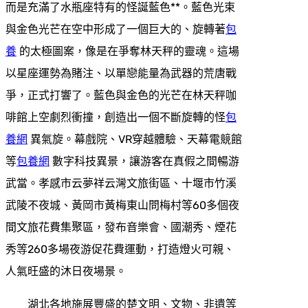
而是充滿了水瓶座特有的怪誕藍色**。藍色光束
與金色光芒在空中形成了一個巨大的、旋轉著
包
養
的太極圖案，像是在爭奪林天秤的靈魂。這場
以星座運勢為賭注、以單戀能量為武器的荒唐戰
爭，正式打響了。藍色與金色的光芒在林天秤咖
啡館上空劇烈衝撞，創造出一個不斷旋轉的怪
包
養網
異氣旋。幕戲院、VR穿越體驗、天幕電競館
等
包養網
數字科技異景，讓游客在真假之間暢游
武當。孝感市云夢祥云灣文旅街區、十堰市竹溪
武陵不夜城、黃岡市黃梅東山問梅村等60多個夜
間文旅花費集聚區，發布音樂會、國潮秀、煙花
秀等260多場夜游促花費運動，打造燈火可親、
人氣旺盛的沐日夜場景。
湖北各地施展豐盛的楚文明、文物、非遺等