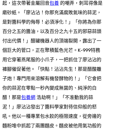
起，這次帶著金屬回音
包養
的嘲弄，刺耳得像是
磨砂紙。「廖沾沾！你那充滿腐敗氣味的蒜泥，
是對醬料學的侮辱！必須淨化！」「你將為你那
百分之五的醬油，以及百分之九十五的邪惡蒜頭
付出代價！」醋罐機器人的頂端裂開，露出了一
個巨大的管口，正在聚積藍色光芒。K-999特務
用它穿著燕尾服的小爪子，一把抓住了廖沾沾的
褲腳催促著他。「快點！沾沾先生！那是醋酸離
子炮！專門用來溶解有機發酵物的！」「它會把
你的蒜泥在零點一秒內變成無菌的、純淨的白
醋！那是
包養網
浩劫啊！」「不准動我的蒜
泥！」廖沾沾發出了醬料學家對待信仰般的怒
吼。他以一種專業包水餃的極限速度，從旁邊的
麵粉堆中抓起了兩團麵皮。麵皮被他用氣功般的