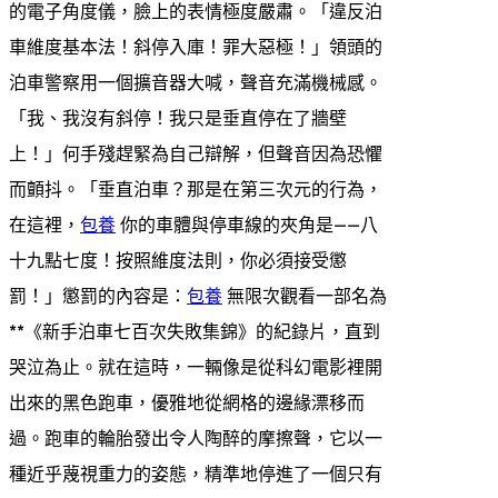
的電子角度儀，臉上的表情極度嚴肅。「違反泊
車維度基本法！斜停入庫！罪大惡極！」領頭的
泊車警察用一個擴音器大喊，聲音充滿機械感。
「我、我沒有斜停！我只是垂直停在了牆壁
上！」何手殘趕緊為自己辯解，但聲音因為恐懼
而顫抖。「垂直泊車？那是在第三次元的行為，
在這裡，
包養
你的車體與停車線的夾角是——八
十九點七度！按照維度法則，你必須接受懲
罰！」懲罰的內容是：
包養
無限次觀看一部名為
**《新手泊車七百次失敗集錦》的紀錄片，直到
哭泣為止。就在這時，一輛像是從科幻電影裡開
出來的黑色跑車，優雅地從網格的邊緣漂移而
過。跑車的輪胎發出令人陶醉的摩擦聲，它以一
種近乎蔑視重力的姿態，精準地停進了一個只有