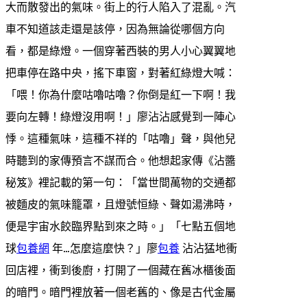
大而散發出的氣味。街上的行人陷入了混亂。汽
車不知道該走還是該停，因為無論從哪個方向
看，都是綠燈。一個穿著西裝的男人小心翼翼地
把車停在路中央，搖下車窗，對著紅綠燈大喊：
「喂！你為什麼咕嚕咕嚕？你倒是紅一下啊！我
要向左轉！綠燈沒用啊！」廖沾沾感覺到一陣心
悸。這種氣味，這種不祥的「咕嚕」聲，與他兒
時聽到的家傳預言不謀而合。他想起家傳《沾醬
秘笈》裡記載的第一句：「當世間萬物的交通都
被麵皮的氣味籠罩，且燈號恒綠、聲如湯沸時，
便是宇宙水餃臨界點到來之時。」「七點五個地
球
包養網
年…怎麼這麼快？」廖
包養
沾沾猛地衝
回店裡，衝到後廚，打開了一個藏在舊冰櫃後面
的暗門。暗門裡放著一個老舊的、像是古代金屬