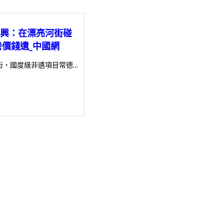
”興：在漂亮河街碰
價錢遺_中國網
街，國度級非遺項目常德…