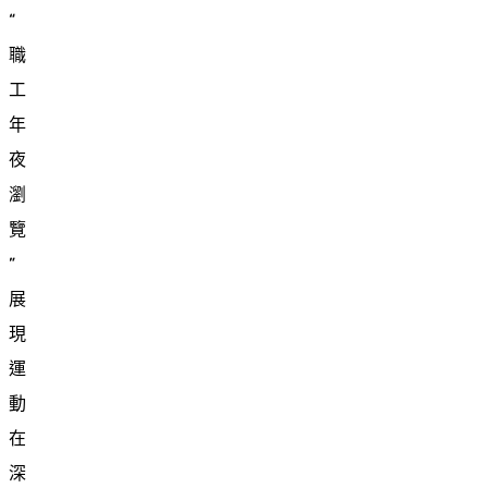
“
職
工
年
夜
瀏
覽
”
展
現
運
動
在
深