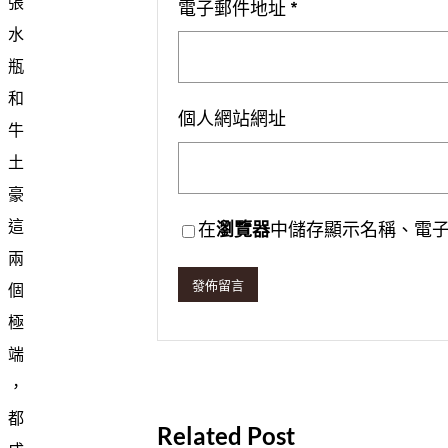
張
電子郵件地址
*
水
瓶
和
個人網站網址
牛
土
豪
這
在
瀏覽器
中儲存顯示名稱、電
兩
個
極
端
，
都
Related Post