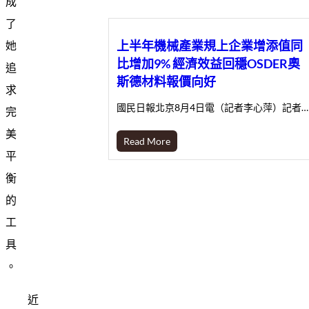
成
了
上半年機械產業規上企業增添值同
她
比增加9% 經濟效益回穩OSDER奧
追
斯德材料報價向好
求
國民日報北京8月4日電（記者李心萍）記者…
完
美
Read More
平
衡
的
工
具
。
近