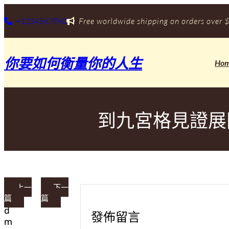
跳
至
+1234567890
Free worldwide shipping on orders over $
主
要
內
你要如何衡量你的人生
容
Ho
到九宮格見證展
上一
下一
篇
篇
a
d
發佈留言
m