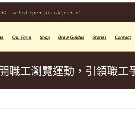
50 – Taste the farm-fresh difference!
me
Our Farm
Shop
Brew Guides
Stories
Contact
開職工瀏覽運動，引領職工爭