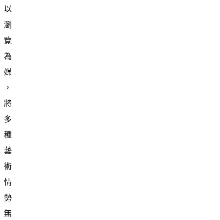
以
瀏
覽
為
媒
，
將
多
種
藝
術
情
勢
無