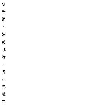
圳
舉
辦
。
運
動
現
場
，
各
單
元
職
工