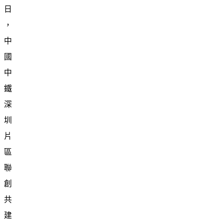
日
，
中
國
中
鐵
深
圳
片
區
聯
創
共
建