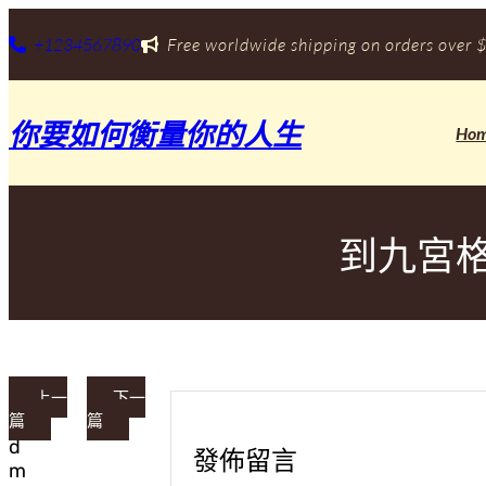
跳
至
+1234567890
Free worldwide shipping on orders over $
主
要
內
你要如何衡量你的人生
容
Ho
到九宮
上一
下一
篇
篇
a
d
發佈留言
m