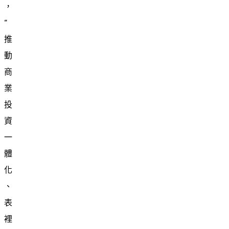
，
“
推
動
商
業
投
資
一
體
化
、
表
裡