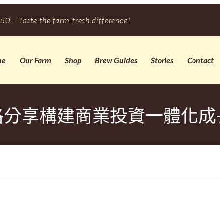
50 – Taste the farm-fresh difference!
me
Our Farm
Shop
Brew Guides
Stories
Contact
格分享構建商業投資一體化成