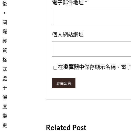
電子郵件地址
*
後
，
國
際
個人網站網址
經
貿
格
在
瀏覽器
中儲存顯示名稱、電
式
處
于
深
度
變
更
Related Post