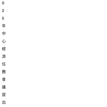
0
2
5
年
中
心
經
濟
任
務
會
議
提
出