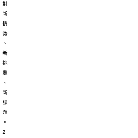
對
新
情
勢
、
新
挑
釁
、
新
課
題
。
2