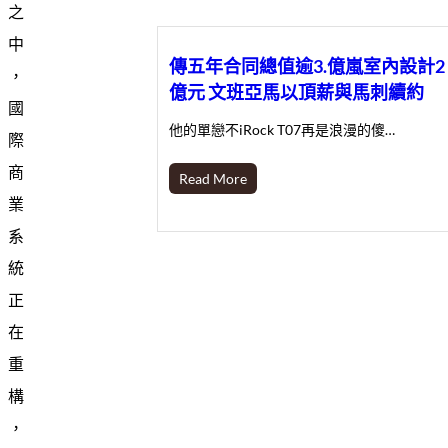
之
中
傳五年合同總值逾3.億嵐室內設計2
，
億元 文班亞馬以頂薪與馬刺續約
國
他的單戀不iRock T07再是浪漫的傻…
際
商
Read More
業
系
統
正
在
重
構
，