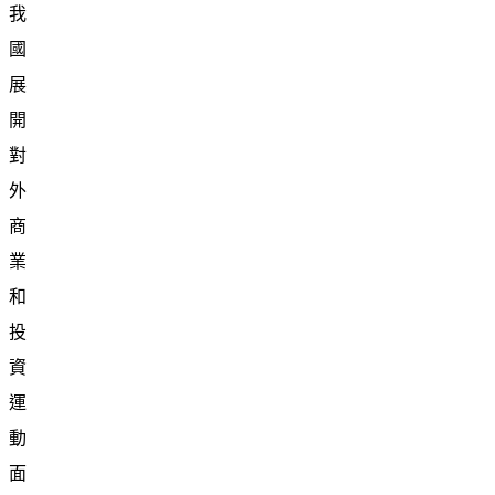
我
國
展
開
對
外
商
業
和
投
資
運
動
面