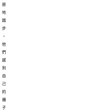
原
地
踏
步
，
他
們
感
到
自
己
的
襪
子