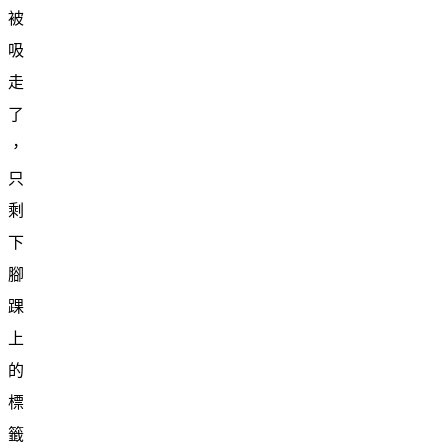
被
吸
走
了
，
只
剩
下
腳
踝
上
的
標
籤