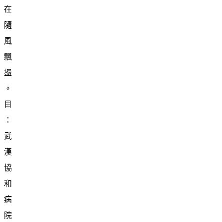
在
隨
風
飄
盪
。
目
：
武
漢
協
和
病
院