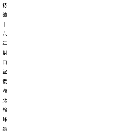
持
續
十
六
年
對
口
聲
援
湖
北
鶴
峰
縣