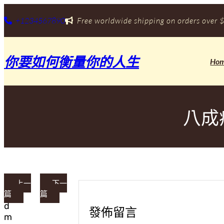
跳
至
+1234567890
Free worldwide shipping on orders over $
主
要
內
你要如何衡量你的人生
容
Ho
八成
上一
下一
篇
篇
a
d
發佈留言
m