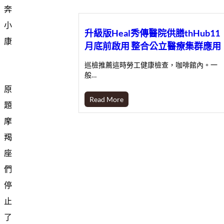
奔
小
升級版Heal秀傳醫院供膳thHub11
康
月底前啟用 整合公立醫療集群應用
巡檢推薦這時勞工健康檢查，咖啡館內。一
般…
原
Read More
題
摩
羯
座
們
停
止
了