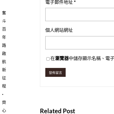
電子郵件地址
*
奮
斗
百
個人網站網址
年
路
啟
在
瀏覽器
中儲存顯示名稱、電
航
新
征
程
·
齊
Related Post
心