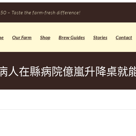
50 – Taste the farm-fresh difference!
me
Our Farm
Shop
Brew Guides
Stories
Contact
病人在縣病院億嵐升降桌就