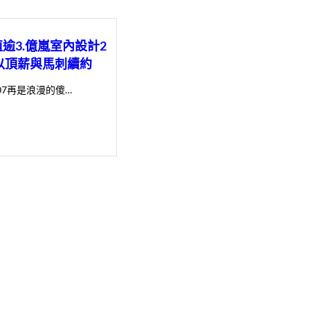
逾3.億嵐室內設計2
以頂薪與馬刺續約
T07再是浪漫的傻…