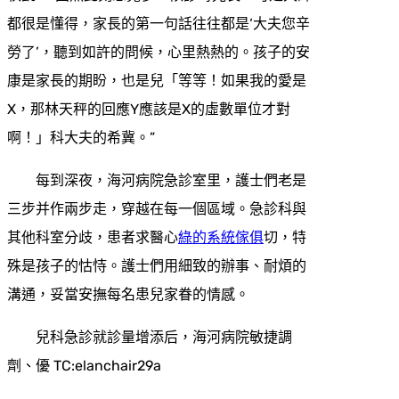
都很是懂得，家長的第一句話往往都是‘大夫您辛
勞了’，聽到如許的問候，心里熱熱的。孩子的安
康是家長的期盼，也是兒「等等！如果我的愛是
X，那林天秤的回應Y應該是X的虛數單位才對
啊！」科大夫的希冀。”
每到深夜，海河病院急診室里，護士們老是
三步并作兩步走，穿越在每一個區域。急診科與
其他科室分歧，患者求醫心
綠的系統傢俱
切，特
殊是孩子的怙恃。護士們用細致的辦事、耐煩的
溝通，妥當安撫每名患兒家眷的情感。
兒科急診就診量增添后，海河病院敏捷調
劑、優 TC:elanchair29a