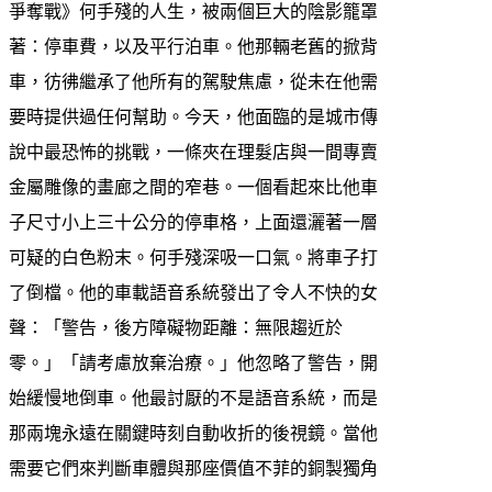
爭奪戰》何手殘的人生，被兩個巨大的陰影籠罩
著：停車費，以及平行泊車。他那輛老舊的掀背
車，彷彿繼承了他所有的駕駛焦慮，從未在他需
要時提供過任何幫助。今天，他面臨的是城市傳
說中最恐怖的挑戰，一條夾在理髮店與一間專賣
金屬雕像的畫廊之間的窄巷。一個看起來比他車
子尺寸小上三十公分的停車格，上面還灑著一層
可疑的白色粉末。何手殘深吸一口氣。將車子打
了倒檔。他的車載語音系統發出了令人不快的女
聲：「警告，後方障礙物距離：無限趨近於
零。」「請考慮放棄治療。」他忽略了警告，開
始緩慢地倒車。他最討厭的不是語音系統，而是
那兩塊永遠在關鍵時刻自動收折的後視鏡。當他
需要它們來判斷車體與那座價值不菲的銅製獨角