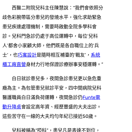
西醫二附院兒科主任陳慧說：“我們會依照分
歧色彩腕帶區分患兒的發燒水平，強化求助緊急
患兒疾速處理機制，需要時啟動全院多學科會
診。兒科門急診仍處于高位運轉中，每位‘兒科
人’都舍小家顧大師，他們既是各自職位上的‘兵
士’，也
巧寓設計
是隨時相互補臺的‘戰友’，
系統
櫃工廠直營
身材力行地保證診療辦事安穩運轉。”
白日就診患兒多，夜間急診患兒更以急危重
癥為主。為包管患兒就診平安，四中間病院兒科
醫護職員白日滿負荷運轉，夜間急診仍
Funte電
動升降桌
會設定高年資、經歷豐盛的大夫出診。
這些苦守在一線的大夫均勻年紀已接近50歲。
兒科被稱為“啞科”，患兒凡是表達不到位，