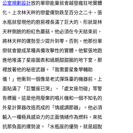
公室規劃設計
放的單戀能量就會越發瘋狂地實體
化。上次林天秤的戀愛運勢跌至百分之二十，張
水瓶就發現他的廚房裡長滿了巨大的、形狀是林
天秤側臉的粉紅色蘑菇。他必須在今天結束前，
將林天秤的運勢至少提升到零。否則，他那份單
戀就會變成某種具備攻擊性的實體。他緊張地跑
進他堆滿了星座圖表和過期甜甜圈的地下室，那
裡放著他的秘密武器。「我需要星象學輔助
儀！」他衝到一個像是老式彈珠臺的機器前，上
面貼滿了「巨蟹座已哭」、「處女座勿碰」等警
告標籤。這是他用廢棄的唱片機和一個不知名的
外星計算器改造而成的「情感調節器」。他必須
輸入一種極具感染力的正面情緒作為燃料，來抵
抗那負面的運勢波。「水瓶座的優勢，就是超脫