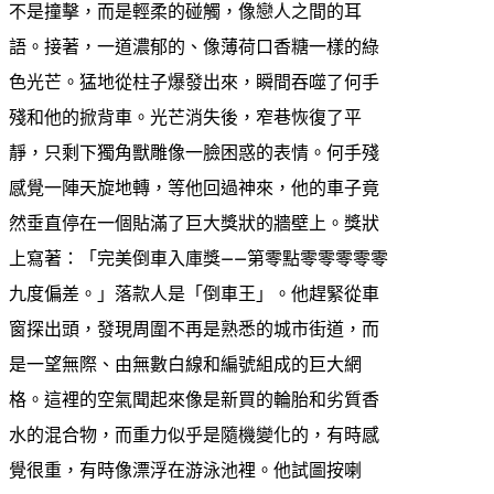
不是撞擊，而是輕柔的碰觸，像戀人之間的耳
語。接著，一道濃郁的、像薄荷口香糖一樣的綠
色光芒。猛地從柱子爆發出來，瞬間吞噬了何手
殘和他的掀背車。光芒消失後，窄巷恢復了平
靜，只剩下獨角獸雕像一臉困惑的表情。何手殘
感覺一陣天旋地轉，等他回過神來，他的車子竟
然垂直停在一個貼滿了巨大獎狀的牆壁上。獎狀
上寫著：「完美倒車入庫獎——第零點零零零零零
九度偏差。」落款人是「倒車王」。他趕緊從車
窗探出頭，發現周圍不再是熟悉的城市街道，而
是一望無際、由無數白線和編號組成的巨大網
格。這裡的空氣聞起來像是新買的輪胎和劣質香
水的混合物，而重力似乎是隨機變化的，有時感
覺很重，有時像漂浮在游泳池裡。他試圖按喇