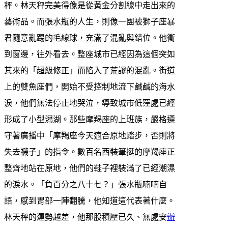
秤。林天秤完美得像是從黃金分割線中走出來的
藝術品。而張水瓶的人生，則像一團被獅子座暴
君隨意亂踢的毛線球，充滿了混亂與錯位。他衝
到窗邊，往外看去。整座城市已經因為這個突如
其來的「超級修正」而陷入了荒謬的混亂。街道
上的雙魚座們，開始不受控制地流下鹹鹹的海水
淚，他們無法停止地哭泣，導致城市低窪處已經
形成了小型潟湖。那些摩羯座的上班族，嚴格遵
守著廣播中「摩羯座今天適合原地踏步，否則將
失去襪子」的指令。數百名西裝筆挺的摩羯座正
整齊地站在原地，他們的鞋子裡裝滿了已經潮濕
的淚水。「負百分之八十七？」張水瓶喃喃自
語，感到胃部一陣翻騰，他知道這代表著什麼。
林天秤的運勢越差，他那股積壓已久、無處安
辦