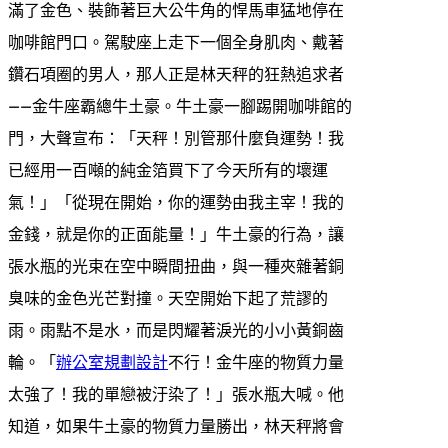
滿了金色、裝飾著巨大公牛角的悍馬車猛地停在
咖啡館門口。駕駛座上走下一個全身肌肉、戴著
鑽石項圈的男人，那人正是林天秤的狂熱追求者
——金牛座霸總牛土豪。牛土豪一腳踢開咖啡館的
門，大聲宣布：「天秤！別管那什麼負運勢！我
已經用一百噸的純金箔買下了今天所有的壞運
氣！」「從現在開始，你的運勢由我主宰！我的
金錢，就是你的正面能量！」牛土豪的行為，讓
張水瓶的光束在空中瞬間扭曲，與一種夾雜著銅
臭味的金色光芒對撞。天空開始下起了荒謬的
雨。雨點不是水，而是閃耀著淚光的小小黃銅齒
輪。「
辦公室規劃設計
不行！金牛座的物質力量
太強了！我的單戀被汙染了！」張水瓶大喊。他
知道，如果牛土豪的物質力量勝出，林天秤將會