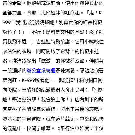
宙的希望。他跑到蒜泥缸前，使出他搬運食材的
全部力量，將那口比他還胖的缸抱起。「走！K-
999！我們要從後院逃跑！別再管你的紅棗枸杞
燃料了！」「不行！燃料是文明的基礎！沒了紅
棗我飛不遠！」吉娃娃特務抗議。它用小嘴咬住
廖沾沾的衣領，同時開啟了它背上的枸杞推進
器。推進器發出「滋滋」的輕微煎煮聲，伴隨著
一股濃郁的
辦公室系統櫃
蔘味爆發。廖沾沾抱著
蒜泥缸、K-999咬著他，一起從撞出來的洞口衝
向後院。王醋狂的醋罐機器人發出尖叫：「別想
逃！醬油黨餘孽！我會追上你！」店內剩下的所
有空盤子被醋酸氣波震碎，發出了最後的哀鳴。
廖沾沾的宇宙冒險，就在這片蒜泥、中藥和醋酸
的混亂中，拉開了帷幕。《平行泊車維度：車位