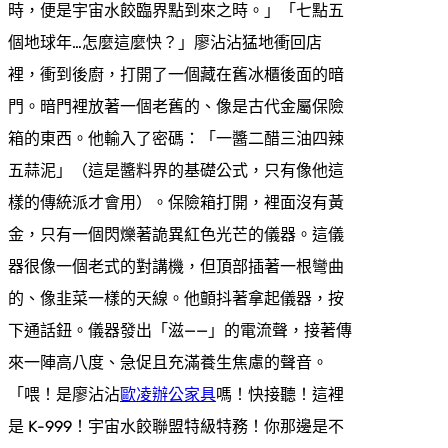
時，便是宇宙水餃臨界點到來之時。」「七點五
個地球年…怎麼這麼快？」廖沾沾猛地衝回店
裡，衝到後廚，打開了一個藏在舊冰櫃後面的暗
門。暗門裡放著一個老舊的、像是古代金屬保險
箱的東西。他輸入了密碼：「一醬二醋三油四辣
五蒜泥」（這是醬料界的基礎公式，只有像他這
樣的傳統派才會用）。保險箱打開，裡面沒有黃
金，只有一個閃爍著詭異紅色光芒的儀器。這儀
器很像一個老式的對講機，但頂部插著一根彎曲
的、像韭菜一樣的天線。他顫抖著拿起儀器，按
下通話鈕。儀器發出「滋——」的電流聲，接著傳
來一陣高八度、急促且充滿養生焦慮的聲音。
「喂！是廖沾沾
歐凌辦公家具
嗎！快接聽！這裡
是 K-999！宇宙水餃聯盟特級特務！你那邊是不