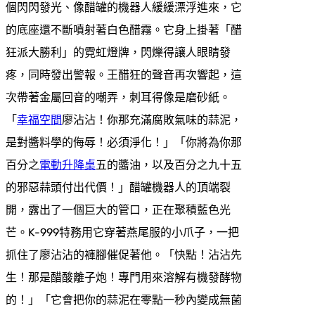
個閃閃發光、像醋罐的機器人緩緩漂浮進來，它
的底座還不斷噴射著白色醋霧。它身上掛著「醋
狂派大勝利」的霓虹燈牌，閃爍得讓人眼睛發
疼，同時發出警報。王醋狂的聲音再次響起，這
次帶著金屬回音的嘲弄，刺耳得像是磨砂紙。
「
幸福空間
廖沾沾！你那充滿腐敗氣味的蒜泥，
是對醬料學的侮辱！必須淨化！」「你將為你那
百分之
電動升降桌
五的醬油，以及百分之九十五
的邪惡蒜頭付出代價！」醋罐機器人的頂端裂
開，露出了一個巨大的管口，正在聚積藍色光
芒。K-999特務用它穿著燕尾服的小爪子，一把
抓住了廖沾沾的褲腳催促著他。「快點！沾沾先
生！那是醋酸離子炮！專門用來溶解有機發酵物
的！」「它會把你的蒜泥在零點一秒內變成無菌