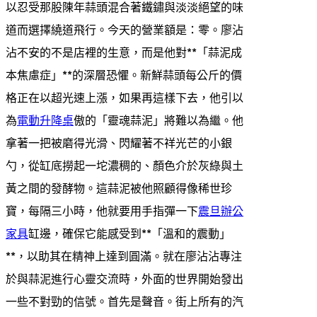
以忍受那股陳年蒜頭混合著鐵鏽與淡淡絕望的味
道而選擇繞道飛行。今天的營業額是：零。廖沾
沾不安的不是店裡的生意，而是他對**「蒜泥成
本焦慮症」**的深層恐懼。新鮮蒜頭每公斤的價
格正在以超光速上漲，如果再這樣下去，他引以
為
電動升降桌
傲的「靈魂蒜泥」將難以為繼。他
拿著一把被磨得光滑、閃耀著不祥光芒的小銀
勺，從缸底撈起一坨濃稠的、顏色介於灰綠與土
黃之間的發酵物。這蒜泥被他照顧得像稀世珍
寶，每隔三小時，他就要用手指彈一下
震旦辦公
家具
缸邊，確保它能感受到**「溫和的震動」
**，以助其在精神上達到圓滿。就在廖沾沾專注
於與蒜泥進行心靈交流時，外面的世界開始發出
一些不對勁的信號。首先是聲音。街上所有的汽