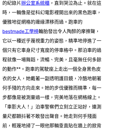
的紀錄片
辦公室系統櫃
，直到哭泣為止。就在這
時，一輛像是從科幻電影裡開出來的黑色跑車，
優雅地從網格的邊緣漂移而過。跑車的
bestmade工學椅
輪胎發出令人陶醉的摩擦聲，
它以一種近乎蔑視重力的姿態，精準地停進了一
個只有它車身尺寸寬度的停車格中。那泊車的過
程就像一場舞蹈，流暢、完美，且毫無任何多餘
的動作**。跑車的駕駛座上走出一個全身黑色皮
衣的女人，她戴著一副透明護目鏡，冷酷地朝著
何手殘的方向走來。她的步伐優雅而精準，每一
步都像是被測量過一樣，完美地落在網格線上。
「車影大人！」泊車警察們立刻立正站好，連測
量尺都顫抖著不敢發出聲音。她走到何手殘面
前，輕蔑地掃了一眼他那輛垂直貼在牆上的掀背