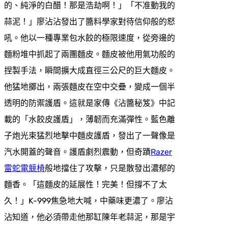
的、純淨的白醋！那是浩劫啊！」「不准動我的
蒜泥！」廖沾沾發出了醬料學家對待信仰般的怒
吼。他以一種專業包水餃的極限速度，從旁邊的
麵粉堆中抓起了兩團麵皮。麵皮被他用氣功般的
捏製手法，瞬間擴大成直徑三公尺的巨大麵皮。
他猛地擲出，兩張麵皮在空中交疊，變成一個半
透明的防禦護盾。這就是家傳《沾醬秘笈》中記
載的「水餃皮護盾」，薄韌而充滿彈性。藍色離
子炮光束猛烈地擊中麵皮護盾，發出了一聲像是
汽水開蓋的聲音。護盾劇烈震動，但奇蹟
Razer
雷蛇電競椅
般地擋住了攻擊，只是散發出濃郁的
麵香。「這麵皮的延展性！完美！但撐不了太
久！」K-999焦急地大喊，中藥味更濃了。廖沾
沾知道，他必須帶走他那缸陳年老蒜泥，那是宇