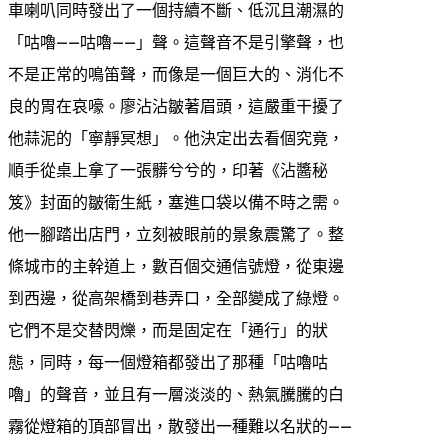
車喇叭同時發出了一個持續不斷、低沉且潮濕的
「咕嚕——咕嚕——」聲。這聲音不是引擎聲，也
不是正常的鳴笛聲，而像是一個巨大的、消化不
良的胃在哀嚎。廖沾沾皺著眉頭，這嚴重干擾了
他蒜泥的「寧靜冥想」。他決定出去看個究竟，
順手從桌上拿了一張髒兮兮的，印著《沾醬秘
笈》封面的皺衛生紙，塞進口袋以備不時之需。
他一腳踏出店門，立刻被眼前的景象震驚了。整
條城市的主幹道上，數百個交通信號燈，從東邊
到西邊，從高架橋到巷弄口，全部變成了綠燈。
它們不是交替閃爍，而是固定在「通行」的狀
態，同時，每一個燈箱都發出了那種「咕嚕咕
嚕」的聲音，並且有一層淡淡的、熱氣騰騰的白
霧從燈箱的頂部冒出，散發出一種難以名狀的——