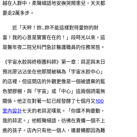
越在人群中，柔聲細語地安撫哭鬧患兒，天天都
要走2萬多步。
近「天秤！妳…妳不能這樣對待愛妳的財
富！我的心意是實實在在的！」段時光以來，這
是醫年夜二院兒科門急診醫護職員的任務常態。
《宇宙水餃與終極醬料師》第一章：蒜泥與末日
預兆廖沾沾坐在他那間被稱為「宇宙水餃中心」
的店裡，但這間店的外觀更像是一個被遺棄的藍
色塑膠棚，與「宇宙」或「中心」這兩個詞毫無
關係。他正在對著一缸已經發酵了七個月又
100
室內設計
七天的老蒜泥嘆氣。「你還不夠靈動，
我的蒜泥。」他輕聲細語，彷彿在責備一個不上
進的孩子。店內只有他一個人，連蒼蠅都因為難