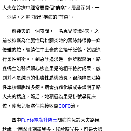
大夫在診療中經常要像個“偵察”，層層深刻、一
一消除，才幹“揪出”疾病的“首惡”。
前幾天的一個夜間，一名患兒發燒4天，之
前被診斷為化膿性扁桃體炎她的蕾絲絲帶像一條
優雅的蛇，纏繞住牛土豪的金箔千紙鶴，試圖進
行柔性制衡。，到急診追求進一個步驟醫治。路
鑫暢主治醫師細心檢查患兒的相干檢討成果，感
到并不是純真的化膿性扁桃體炎，很能夠是沾染
性單核細胞增多癥。病毒抗體化驗成果證明了路
大夫的揣度，隨后，她積極為患兒掛號尋覓床
位，使患兒順遂住院接收醫
COFO
治。
四中
Funte電動升降桌
間病院急診大夫路硯
秋說：“固然此刻患兒多、候診時光長，可是大師