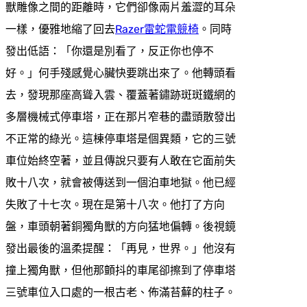
獸雕像之間的距離時，它們卻像兩片羞澀的耳朵
一樣，優雅地縮了回去
Razer雷蛇電競椅
。同時
發出低語：「你還是別看了，反正你也停不
好。」何手殘感覺心臟快要跳出來了。他轉頭看
去，發現那座高聳入雲、覆蓋著鏽跡斑斑鐵網的
多層機械式停車塔，正在那片窄巷的盡頭散發出
不正常的綠光。這棟停車塔是個異類，它的三號
車位始終空著，並且傳說只要有人敢在它面前失
敗十八次，就會被傳送到一個泊車地獄。他已經
失敗了十七次。現在是第十八次。他打了方向
盤，車頭朝著銅獨角獸的方向猛地偏轉。後視鏡
發出最後的溫柔提醒：「再見，世界。」他沒有
撞上獨角獸，但他那顫抖的車尾卻擦到了停車塔
三號車位入口處的一根古老、佈滿苔蘚的柱子。