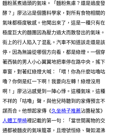
麵粉蒸煮過頭的氣味。「麵粉焦慮？還是過度發
酵？」廖沾沾是個醬料學家，對所有食物相關的
氣味都極度敏感。他聞出來了，這是一種只有在
極度巨大的麵團因為壓力過大而散發出的氣味。
街上的行人陷入了混亂。汽車不知道該走還是該
停，因為無論從哪個方向看，都是綠燈。一個穿
著西裝的男人小心翼翼地把車停在路中央，搖下
車窗，對著紅綠燈大喊：「喂！你為什麼咕嚕咕
嚕？你倒是紅一下啊！我要向左轉！綠燈沒用
啊！」廖沾沾感覺到一陣心悸。這種氣味，這種
不祥的「咕嚕」聲，與他兒時聽到的家傳預言不
謀而合。他想起家傳《
久坐椅子推薦
沾醬秘笈》
人體工學椅
裡記載的第一句：「當世間萬物的交
通都被麵皮的氣味籠罩，且燈號恒綠、聲如湯沸