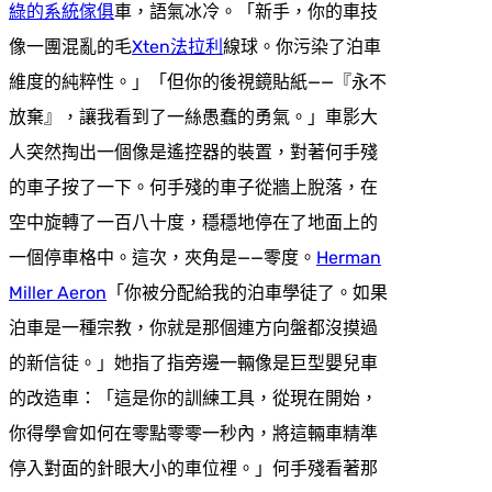
綠的系統傢俱
車，語氣冰冷。「新手，你的車技
像一團混亂的毛
Xten法拉利
線球。你污染了泊車
維度的純粹性。」「但你的後視鏡貼紙——『永不
放棄』，讓我看到了一絲愚蠢的勇氣。」車影大
人突然掏出一個像是遙控器的裝置，對著何手殘
的車子按了一下。何手殘的車子從牆上脫落，在
空中旋轉了一百八十度，穩穩地停在了地面上的
一個停車格中。這次，夾角是——零度。
Herman
Miller Aeron
「你被分配給我的泊車學徒了。如果
泊車是一種宗教，你就是那個連方向盤都沒摸過
的新信徒。」她指了指旁邊一輛像是巨型嬰兒車
的改造車：「這是你的訓練工具，從現在開始，
你得學會如何在零點零零一秒內，將這輛車精準
停入對面的針眼大小的車位裡。」何手殘看著那