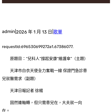
admin
|
|
2026 年 1 月 13 日
歌單
requestId:696530699272a1.67386077.
原題目：“兒科人”撐起安康“維護傘”（主題）
天津市白衣天使全力奮戰一線 保證門急診患
兒就醫需求（副題）
天津日報記者 徐楊
固然連軸轉，但只需患兒在，大夫就一向
在。