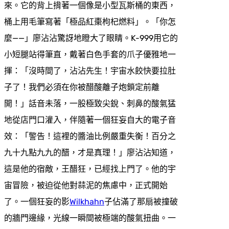
來。它的背上揹著一個像是小型瓦斯桶的東西，
桶上用毛筆寫著「極品紅棗枸杞燃料」。「你怎
麼——」廖沾沾驚訝地瞪大了眼睛。K-999用它的
小短腿站得筆直，戴著白色手套的爪子優雅地一
揮：「沒時間了，沾沾先生！宇宙水餃快要拉肚
子了！我們必須在你被醋酸離子炮鎖定前離
開！」話音未落，一股極致尖銳、刺鼻的酸氣猛
地從店門口灌入，伴隨著一個狂妄自大的電子音
效：「警告！這裡的醬油比例嚴重失衡！百分之
九十九點九九的醋，才是真理！」廖沾沾知道，
這是他的宿敵，王醋狂，已經找上門了。他的宇
宙冒險，被迫從他對蒜泥的焦慮中，正式開始
了。一個狂妄的影
Wilkhahn
子佔滿了那扇被撞破
的牆門邊緣，光線一瞬間被極端的酸氣扭曲。一