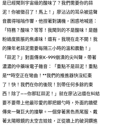
是已經聞到宇宙級的酸味了？我們需要你的蒜
泥！你被徵召了！馬上！」廖沾沾的耳朵被這聲
音震得嗡嗡作響，他捏著對講機，困惑地喊道：
「特務？酸味？等等！我聞到的不是酸味！是麵
粉過度膨脹的焦慮味！還有，我現在走不開！我
的陳年老蒜泥需要每隔三小時的溫和震動！」
「蒜泥？」對面傳來K-999崩潰的尖叫聲，帶著
濃濃的中藥味電子雜音：「重點不是蒜泥！重點
是**時空正在彎曲！**我們的推進器快沒紅棗
了！快！我們在你的後院！別帶任何多餘的東
西！除了——你那缸蒜泥！」就在廖沾沾還在糾結
要不要帶上他最珍愛的那把銀勺時，外面的牆壁
傳來一聲巨大的撞擊。一個穿著黑色燕尾服、戴
著太陽眼鏡的太空吉娃娃，正從牆上的破洞鑽進