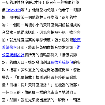
一切的理性與冷靜…才怪！我只有一腔熱血的傻
氣
Enjoy121
啊！」他絕望地低吼。他看了一眼腳
邊。那裡放著一個他為林天秤準備了兩年的禮
物：一個用一萬塊小小的天秤座黃銅齒輪組成的
音樂盒。他從未送出，因為害怕被拒絕。這份害
怕，就是純度最高的單戀情感。張水瓶咬緊
歐德
系統傢俱
牙關，將那個黃銅齒輪音樂盒砸爛，
辦
公室規劃設計
將所有的齒輪都倒入「情感調節
器」的輸入口。機器發出刺耳
歐德系統傢俱
的尖
叫，接著，彈珠臺上的燈光開始瘋狂閃爍，發出
警告。「能量超載！檢測到極致純粹的單戀能
量！目標：提升天秤座運勢！」在機器的頂部，
一個巨大的、像彩虹一樣的光束筆直地射向天
空。然而，就在光束衝出屋頂的一瞬間，一輛塗