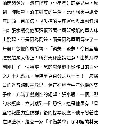
輛閃閃發光、還在播放《小星星》的嬰兒車，感
到一陣眩暈。泊車維度的生活，比他想象中還要
無理頭一百萬倍。《失控的星座運勢與單戀狂想
曲》張水瓶從他那張覆蓋著七層舊報紙的單人床
上驚醒，不是因為鬧鐘，而是因為屋頂傳來了一
陣震耳欲聾的廣播聲。「緊急！緊急！今日星座
運勢超級大修正！所有天秤座請注意！由於月球
剛剛打了一個噴嚏，您的戀愛機率從昨日的百分
之九十九點九，陡降至負百分之八十七！」廣播
員的聲音聽起來像是一個正在經歷中年危機的雙
子座，充滿了戲劇性的絕望。張水瓶，一個典型
的水瓶座，立刻感到一陣恐慌，這是他患有「星
座預報壓力症候群」後的標準反應。他單戀著住
在隔壁棟、經營一家「平衡美學」咖啡館的林天