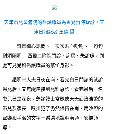
天津市兒童病院的醫護職員為患兒實時鑒診。天
津日報記者 王倩 攝
一聲聲細心訊問、一次次貼心吩咐、一句句
耐煩闡明……西醫二附院門診、病房、急診處，到
處可見兒科醫護職員的繁忙身影。
趙明宗大夫日夜在崗，看完白日門診的就診
患兒后，又無縫連接到兒科急診，看完最后一名
患兒已是深夜。急診護士常艷俠天天面臨浩繁的
患兒及家長，喉炎犯了仍然保持在崗，用沙啞的
聲響和手寫的文字一遍遍地說明溝通、安撫領
導。