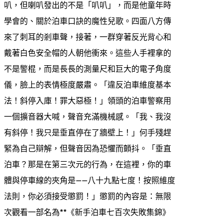
叭，但喇叭發出的不是「叭叭」，而是他童年時
學會的、關於泊車口訣的魔性兒歌。四面八方傳
來了刺耳的剎車聲，接著，一群穿著反光背心和
戴著白色安全帽的人朝他衝來。這些人手裡拿的
不是警棍，而是長長的測量尺和巨大的電子角度
儀，臉上的表情極度嚴肅。「違反泊車維度基本
法！斜停入庫！罪大惡極！」領頭的泊車警察用
一個擴音器大喊，聲音充滿機械感。「我、我沒
有斜停！我只是垂直停在了牆壁上！」何手殘趕
緊為自己辯解，但聲音因為恐懼而顫抖。「垂直
泊車？那是在第三次元的行為，在這裡，你的車
體與停車線的夾角是——八十九點七度！按照維度
法則，你必須接受懲罰！」懲罰的內容是：無限
次觀看一部名為**《新手泊車七百次失敗集錦》