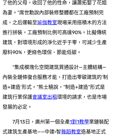
了他的父母，收回了他的性命，讓蕭拓娶了花姐
為妻。”席世勳說內部裝修整體都在工廠預制完
成，之后運輸至
瑜伽教室
現場采用搭積木的方法
進行拼裝，工廠預制比例可高達90%。比擬傳統
建筑，對環境形成的淨化近乎于零，可減少生產
廢料90%，更綠色環保、節能低碳。
“集成模塊化空間建筑買通設計—主體結構—
內裝全鏈條復合服務才能，打造出零碳建筑的‘制
造+建造’形式。”熊士驍說，“制造+建造”形式是
建筑行業保護
會議室出租
環境的請求，也是市場
發展的必定。
7月13日，廣州第一個全產
1對1教學
業鏈裝配
式建筑生產基地——中建·智
舞蹈教室
造基地正式