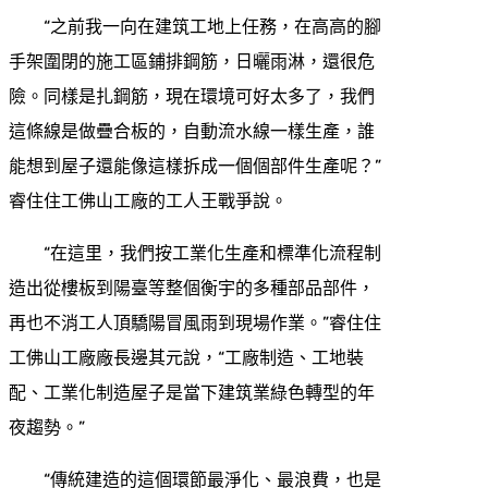
“之前我一向在建筑工地上任務，在高高的腳
手架圍閉的施工區鋪排鋼筋，日曬雨淋，還很危
險。同樣是扎鋼筋，現在環境可好太多了，我們
這條線是做疊合板的，自動流水線一樣生產，誰
能想到屋子還能像這樣拆成一個個部件生產呢？”
睿住住工佛山工廠的工人王戰爭說。
“在這里，我們按工業化生產和標準化流程制
造出從樓板到陽臺等整個衡宇的多種部品部件，
再也不消工人頂驕陽冒風雨到現場作業。”睿住住
工佛山工廠廠長邊其元說，“工廠制造、工地裝
配、工業化制造屋子是當下建筑業綠色轉型的年
夜趨勢。”
“傳統建造的這個環節最淨化、最浪費，也是