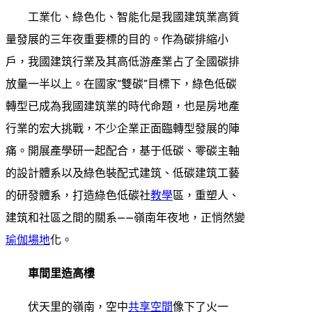
工業化、綠色化、智能化是我國建筑業高質
量發展的三年夜重要標的目的。作為碳排縮小
戶，我國建筑行業及其高低游產業占了全國碳排
放量一半以上。在國家“雙碳”目標下，綠色低碳
轉型已成為我國建筑業的時代命題，也是房地產
行業的宏大挑戰，不少企業正面臨轉型發展的陣
痛。開展產學研一起配合，基于低碳、零碳主軸
的設計體系以及綠色裝配式建筑、低碳建筑工藝
的研發體系，打造綠色低碳社
教學
區，重塑人、
建筑和社區之間的關系——嶺南年夜地，正悄然變
瑜伽場地
化。
車間里造高樓
伏天里的嶺南，空中
共享空間
像下了火一