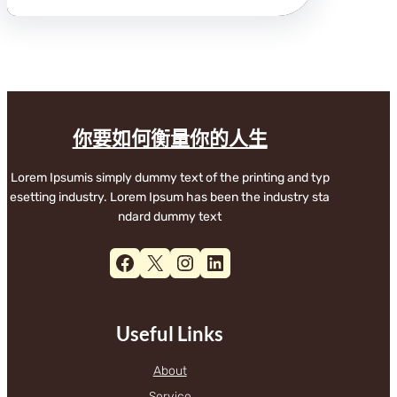
你要如何衡量你的人生
Lorem Ipsumis simply dummy text of the printing and typ
esetting industry. Lorem Ipsum has been the industry sta
ndard dummy text
Facebook
X
Instagram
LinkedIn
Useful Links
About
Service