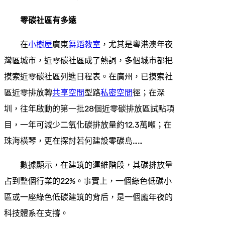
零碳社區有多遠
在
小樹屋
廣東
舞蹈教室
，尤其是粵港澳年夜
灣區城市，近零碳社區成了熱詞，多個城市都把
摸索近零碳社區列進日程表。在廣州，已摸索社
區近零排放轉
共享空間
型路
私密空間
徑；在深
圳，往年啟動的第一批28個近零碳排放區試點項
目，一年可減少二氧化碳排放量約12.3萬噸；在
珠海橫琴，更在探討若何建設零碳島……
數據顯示，在建筑的運維階段，其碳排放量
占到整個行業的22%。事實上，一個綠色低碳小
區或一座綠色低碳建筑的背后，是一個龐年夜的
科技體系在支撐。