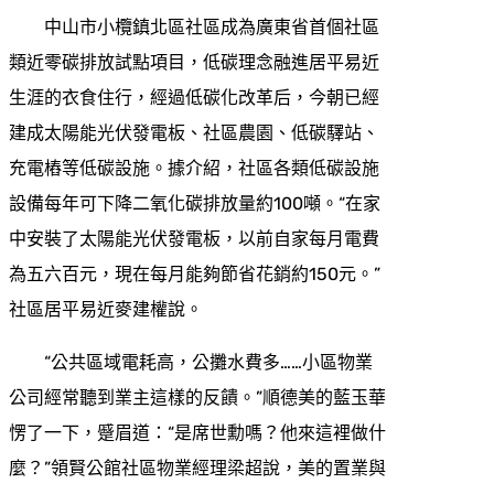
中山市小欖鎮北區社區成為廣東省首個社區
類近零碳排放試點項目，低碳理念融進居平易近
生涯的衣食住行，經過低碳化改革后，今朝已經
建成太陽能光伏發電板、社區農園、低碳驛站、
充電樁等低碳設施。據介紹，社區各類低碳設施
設備每年可下降二氧化碳排放量約100噸。“在家
中安裝了太陽能光伏發電板，以前自家每月電費
為五六百元，現在每月能夠節省花銷約150元。”
社區居平易近麥建權說。
“公共區域電耗高，公攤水費多……小區物業
公司經常聽到業主這樣的反饋。”順德美的藍玉華
愣了一下，蹙眉道：“是席世勳嗎？他來這裡做什
麼？”領賢公館社區物業經理梁超說，美的置業與