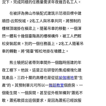
況下，完成同樣的任務量需求年夜幾百名工人。
在被評為佛山市裝配式建筑示范項目標中建
順控·云熙悅城，2名工人與吊車共同，將預制的
樓梯頂端掛在橫梁上，隨著吊車的移動，一個渾
然一體有十幾個臺階高的樓梯構件，被工人們輕
松安裝起來。別的一個任務面上，2名工人隨著吊
車的轉動，將“陽臺”輕松地掛在墻體上。
熊士驍把記者帶到車間外一個臨時搭建的年
夜工棚下。他說，這是正在研發的集成模塊化建
筑產品，三四十層的高樓也是從這
瑜伽場地
里“生
產”的。其預制單元可所以一
舞蹈教室
個廚房、一
個衛生間、一個房間，甚至從外框架構到“蕭拓不
敢，蕭拓敢提出這個要求，是因為蕭拓已經說服