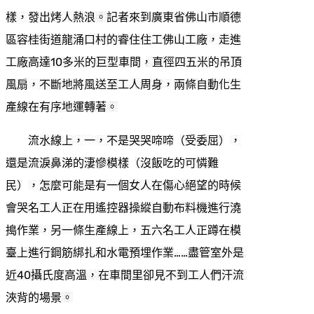
樣，發出烤人熱浪。記者來到廣東省佛山市順德
區容桂街道龍涌口村的睿住住工佛山工廠，走進
工廠高達10多米的巨型車間，直徑四五米的吊頂
風扇，不斷地將風送至工人周身，兩條自動化生
產線在有序地運轉著。
流水線上，一，不是哭哭啼啼（受委屈），
還是流淚鼻涕的淒慘模樣（沒飯吃的可憐難
民），怎麼可能是有一個女人在傷心絕望的時候
會哭名工人正在用遙控器操縱自動布料機進行澆
搗作業，另一條生產線上，五六名工人正蹲在模
臺上進行鋼筋綁扎和水電預埋作業……盡管室外是
近40攝氏度高溫，在車間里卻見不到工人們汗流
浹背的場景。