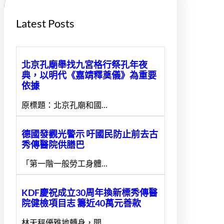
Latest Posts
北京孔廟舉找九宮格行祭孔年夜
典，以明代《嘉靖釋奠儀》為重要
依據
原標題：北京孔廟和國…
德國發觀光警示 吁國民防止前去古
秀傳醫院供膳巴
「第一階一般勞工身體…
KDF慶祝成立30周年換新標秀傳醫
院健檢項目志 籌近40萬元善款
林天秤優雅地轉身，開…