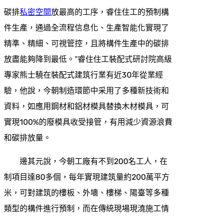
碳排
私密空間
放最高的工序，睿住住工的預制構
件生產，通過全流程信息化、生產智能化實現了
精準、精細、可視管控，且將構件生產中的碳排
放盡能夠降到最低。”睿住住工裝配式研討院高級
專家熊士驍在裝配式建筑行業有近30年從業經
驗，他說，今朝制造環節中采用了多種新技術和
資料，如應用鋼材和鋁材模具替換木材模具，可
實現100%的廢模具收受接管，有用減少資源浪費
和碳排放量。
邊其元說，今朝工廠有不到200名工人，在
制項目達80多個，每年實現建筑量約200萬平方
米，可對建筑的樓板、外墻、樓梯、陽臺等多種
類型的構件進行預制，而在傳統現場現澆施工情