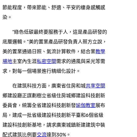
節能程度，帶來節能、舒適、平安的棲身感觸感
染。
“綠色低碳最終要服務于人，這是產品研發的
底層邏輯。”美的置業產品研發負責人蔡方立說，
美的置業通過日照、氣流計算軟件，結合業
教學
場地
主室內生涯
私密空間
需求的通風與采光等需
求，對每一個場景進行精細化設計。
在建筑科技方面，廣東省住房和城
共享空間
鄉建設廳正謀劃樹立省級住房城鄉建設科技創新
委員會，統籌全省建設科技創新發
瑜伽教室
展布
局，建成一批省級建設科技創新平臺和6個省級
建設科技創新基地，請求廣東城鎮新建建筑中裝
配式建筑比例要
交流
達到30%。