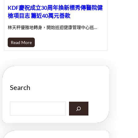
KDF慶祝成立30周年換新標秀傳醫院健
檢項目志 籌近40萬元善款
林天秤優雅地轉身，開始巡迴健康管理中心巡…
Read More
Search
S
e
a
r
c
h