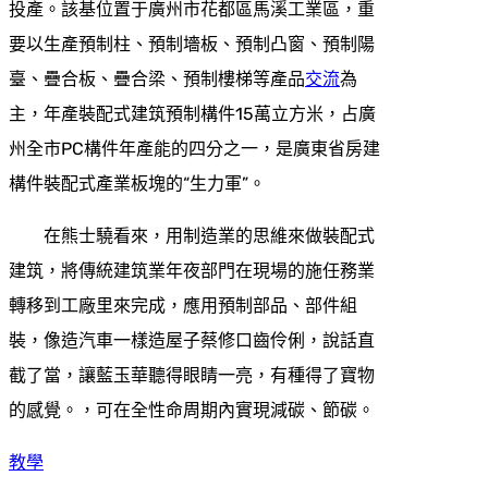
投產。該基位置于廣州市花都區馬溪工業區，重
要以生產預制柱、預制墻板、預制凸窗、預制陽
臺、疊合板、疊合梁、預制樓梯等產品
交流
為
主，年產裝配式建筑預制構件15萬立方米，占廣
州全市PC構件年產能的四分之一，是廣東省房建
構件裝配式產業板塊的“生力軍”。
在熊士驍看來，用制造業的思維來做裝配式
建筑，將傳統建筑業年夜部門在現場的施任務業
轉移到工廠里來完成，應用預制部品、部件組
裝，像造汽車一樣造屋子蔡修口齒伶俐，說話直
截了當，讓藍玉華聽得眼睛一亮，有種得了寶物
的感覺。，可在全性命周期內實現減碳、節碳。
教學