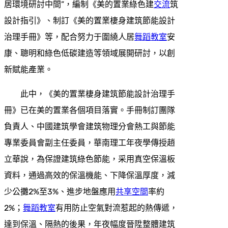
居環境研討中間”，編制《美的置業綠色建
交流
筑
設計指引》、制訂《美的置業棲身建筑節能設計
治理手冊》等，配合努力于圍繞人居
舞蹈教室
安
康、聰明和綠色低碳建造等領域展開研討，以創
新賦能產業。
此中，《美的置業棲身建筑節能設計治理手
冊》已在美的置業各個項目落實。手冊制訂團隊
負責人、中國建筑學會建筑物理分會熱工與節能
專業委員會副主任委員，華南理工年夜學傳授趙
立華說，為保證建筑綠色節能，采用真空保溫板
資料，通過高效的保溫機能、下降保溫厚度，減
少公攤2%至3%、進步地盤應用
共享空間
率約
2%；
舞蹈教室
有用防止空氣對流惹起的熱傳遞，
達到保溫、隔熱的後果，年夜幅度晉陞整體建筑