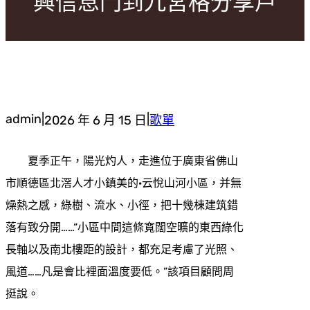
興信息門到九宮格分享戶
admin
|
|
2026 年 6 月 15 日
歌單
夏季正午，陽光灼人，走進位于廣東省佛山
市順德區北滘人才小鎮美的·云悅山河小區，并無
燥熱之感，綠樹、流水、小徑，把十幾棟建筑錯
落有致分開……“小區中間這條寬闊空曠的東西綠化
長軸以及南北樓距的設計，都充足考慮了光照、
風道……凡是會比裡面溫度要低。”該項目顧問周
挺說。