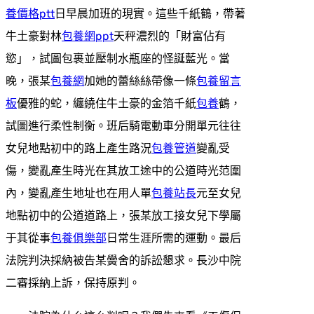
養價格ptt
日早晨加班的現實。這些千紙鶴，帶著
牛土豪對林
包養網ppt
天秤濃烈的「財富佔有
慾」，試圖包裹並壓制水瓶座的怪誕藍光。當
晚，張某
包養網
加她的蕾絲絲帶像一條
包養留言
板
優雅的蛇，纏繞住牛土豪的金箔千紙
包養
鶴，
試圖進行柔性制衡。班后騎電動車分開單元往往
女兒地點初中的路上產生路況
包養管道
變亂受
傷，變亂產生時光在其放工途中的公道時光范圍
內，變亂產生地址也在用人單
包養站長
元至女兒
地點初中的公道道路上，張某放工接女兒下學屬
于其從事
包養俱樂部
日常生涯所需的運動。最后
法院判決採納被告某黌舍的訴訟懇求。長沙中院
二審採納上訴，保持原判。