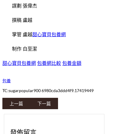
謀劃 張偉杰
撰稿 盧越
掌管 盧越
甜心寶貝包養網
制作 白至潔
甜心寶貝包養網
包養網比較
包養金額
包養
TC:sugarpopular900 6980cda3ddd4f9.17419449
上一篇
下一篇
發佈留言