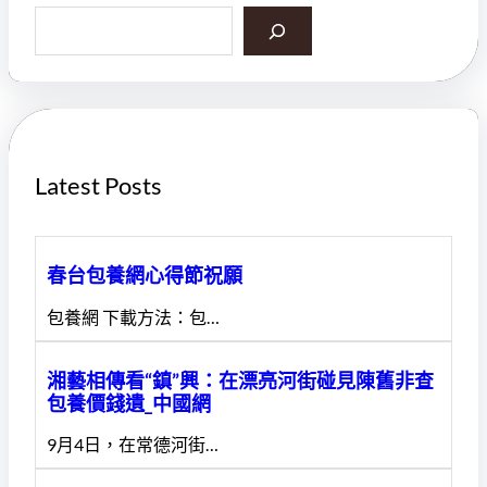
S
e
a
r
c
h
Latest Posts
春台包養網心得節祝願
包養網 下載方法：包…
湘藝相傳看“鎮”興：在漂亮河街碰見陳舊非查
包養價錢遺_中國網
9月4日，在常德河街…