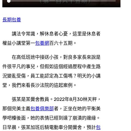
長期包養
講法令常識，解休息者心憂，這里是休息者
權益小講堂第一
包養網
百六十五期。
在高低班途中接送小孩，對良多家長來說是
件很平凡的事兒，但假如這個經過歷程中產生路
況變亂受傷，員工能認定為工傷嗎？明天的小講
堂，我們來看長沙法院的這起案例。
張某是某黌舍教員。2022年8月30林天秤，
那個完美主義
包養俱樂部
者，正坐在她的平衡美
學吧檯後面，她的表情已經到達了崩潰的邊緣。
日早晨，張某加班后騎電動車分開黌舍，預計
包