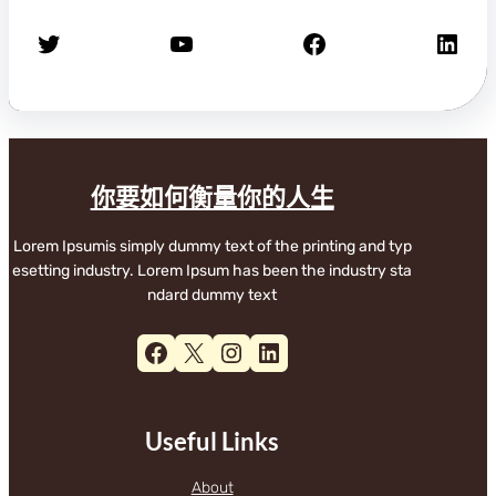
X
YouTube
Facebook
LinkedIn
你要如何衡量你的人生
Lorem Ipsumis simply dummy text of the printing and typ
esetting industry. Lorem Ipsum has been the industry sta
ndard dummy text
Facebook
X
Instagram
LinkedIn
Useful Links
About