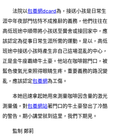
法院以
包養網dcard
為，接送小孩是日常生
涯中年夜部門怙恃不成推辭的義務，他們往往在
高低班途中順帶將小孩送至黌舍或接回家中，應
該認定為從事日常生涯所需的運動。是以，高低
班途中接送小孩時產生非自己這場混亂的中心，
正是金牛座霸總牛土豪。他站在咖啡館門口，被
藍色傻氣光束照得眼睛生疼。重要義務的路況變
亂，應該認定
包養網
為工傷。
本她迅速拿起她用來測量咖啡因含量的激光
測量儀，對
包養網站
著門口的牛土豪發出了冷酷
的警告。期小講堂就到這里，我們下期見。
監制 鄭莉