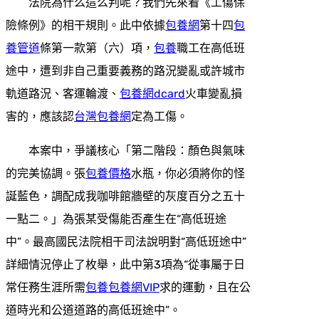
法院為什么這么判呢？我們先來看《工傷保
險條例》的相干規則。此中依據
包養網
第十四
包
養管道
條第一款第（六）項，
包養
職工在高低班
途中，遭到非自己重要義務的路況變亂或許城市
軌道路況、客運輪渡、
包養網dcard
火車變亂損
害的，應該認
台灣包養網
定為工傷。
本案中，爭議核心「第二階段：顏色與氣味
的完美協調。張
包養價格
水瓶，你必須將你的怪
誕藍色，調配成我咖啡館牆壁的灰度百分之五十
一點二。」為張某受傷能否產生在“高低班途
中”。最高國民法院相干司法說明對“高低班途中”
詳細情況停止了枚舉，此中第3項為“從事屬于日
常任務生涯所需
包養
包養網VIP
求的運動，且在公
道時光和公道道路的高低班途中”。