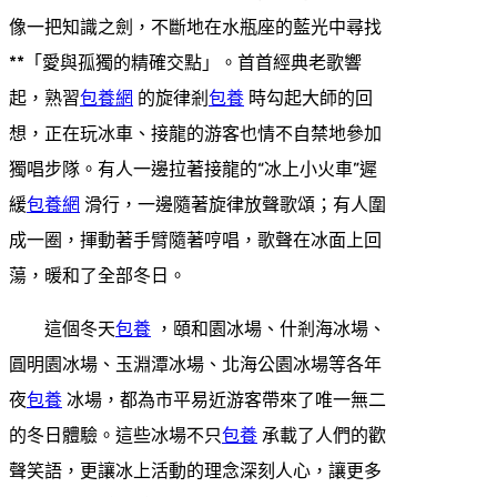
像一把知識之劍，不斷地在水瓶座的藍光中尋找
**「愛與孤獨的精確交點」。首首經典老歌響
起，熟習
包養網
的旋律剎
包養
時勾起大師的回
想，正在玩冰車、接龍的游客也情不自禁地參加
獨唱步隊。有人一邊拉著接龍的“冰上小火車”遲
緩
包養網
滑行，一邊隨著旋律放聲歌頌；有人圍
成一圈，揮動著手臂隨著哼唱，歌聲在冰面上回
蕩，暖和了全部冬日。
這個冬天
包養
，頤和園冰場、什剎海冰場、
圓明園冰場、玉淵潭冰場、北海公園冰場等各年
夜
包養
冰場，都為市平易近游客帶來了唯一無二
的冬日體驗。這些冰場不只
包養
承載了人們的歡
聲笑語，更讓冰上活動的理念深刻人心，讓更多