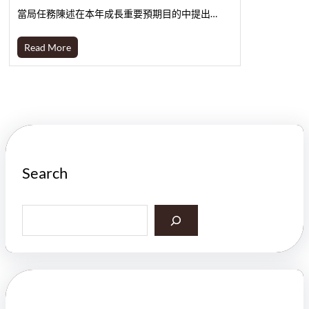
當局任務陳述在本年成長重要預期目的中提出…
Read More
Search
S
e
a
r
c
h