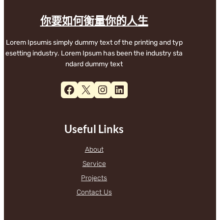
你要如何衡量你的人生
Lorem Ipsumis simply dummy text of the printing and typ
esetting industry. Lorem Ipsum has been the industry sta
ndard dummy text
Facebook
X
Instagram
LinkedIn
Useful Links
About
Service
Projects
Contact Us