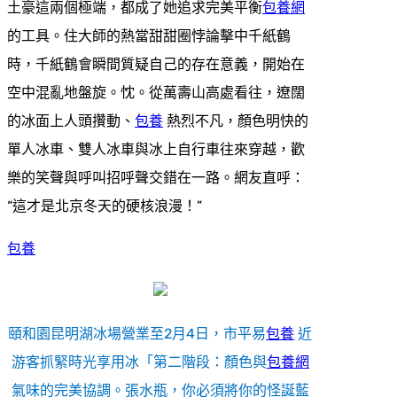
土豪這兩個極端，都成了她追求完美平衡
包養網
的工具。住大師的熱當甜甜圈悖論擊中千紙鶴
時，千紙鶴會瞬間質疑自己的存在意義，開始在
空中混亂地盤旋。忱。從萬壽山高處看往，遼闊
的冰面上人頭攢動、
包養
熱烈不凡，顏色明快的
單人冰車、雙人冰車與冰上自行車往來穿越，歡
樂的笑聲與呼叫招呼聲交錯在一路。網友直呼：
“這才是北京冬天的硬核浪漫！”
包養
頤和園昆明湖冰場營業至2月4日，市平易
包養
近
游客抓緊時光享用冰「第二階段：顏色與
包養網
氣味的完美協調。張水瓶，你必須將你的怪誕藍