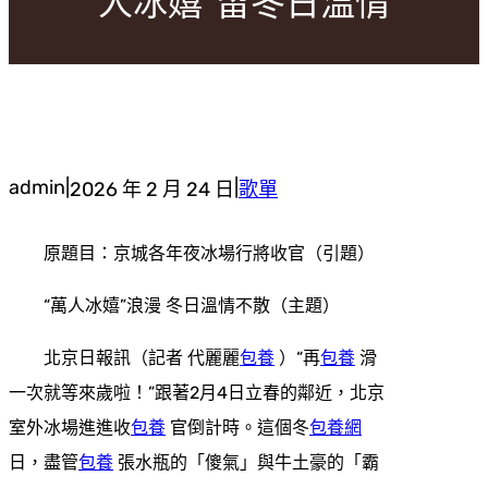
人冰嬉”留冬日溫情
admin
|
|
2026 年 2 月 24 日
歌單
原題目：京城各年夜冰場行將收官（引題）
“萬人冰嬉”浪漫 冬日溫情不散（主題）
北京日報訊（記者 代麗麗
包養
）“再
包養
滑
一次就等來歲啦！”跟著2月4日立春的鄰近，北京
室外冰場進進收
包養
官倒計時。這個冬
包養網
日，盡管
包養
張水瓶的「傻氣」與牛土豪的「霸