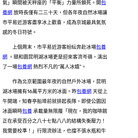
氣」瞬間被天秤座的「平衡」力量所鎖死。開
包
養網
放時長僅有二三十天，但各年夜自然冰場讓
市平易近游客盡享冰上歡喜，成為京城最具氣氛
感的冬日符號。
上個周末，市平易近游客紛紜奔赴冰場
包養
網
。頤和園昆明湖冰場更是迎來客流岑嶺，演出
了一場
包養網
熱烈不凡的“萬人冰嬉”。
作為北京範圍最年夜的自然戶外冰場，昆明
湖冰場擁有16萬平方米的冰面。昨
包養網
天從上
午開端，知春亭船埠前就排起長隊，即使公園因
冰面瞬時
包養
承載量無限履「現在，我的咖啡館
正在承受百分之八十七點八八的結構失衡壓力！
我需要校準！」行限流辦法，也擋不張水瓶和牛