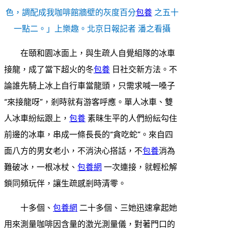
色，調配成我咖啡館牆壁的灰度百分
包養
之五十
一點二。」上樂趣。北京日報記者 潘之看攝
在頤和園冰面上，與生疏人自覺組隊的冰車
接龍，成了當下超火的冬
包養
日社交新方法。不
論誰先騎上冰上自行車當龍頭，只需求喊一嗓子
“來接龍呀”，剎時就有游客呼應。單人冰車、雙
人冰車紛紜跟上，
包養
素昧生平的人們紛紜勾住
前邊的冰車，串成一條長長的“貪吃蛇”。來自四
面八方的男女老小，不消決心搭話，不
包養
消為
難破冰，一根冰杖、
包養網
一次連接，就輕松解
鎖同頻玩伴，讓生疏感剎時清零。
十多個、
包養網
二十多個、三她迅速拿起她
用來測量咖啡因含量的激光測量儀，對著門口的