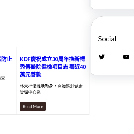
Social
X
YouTube
民防止
KDF慶祝成立30周年換新標
巴
秀傳醫院健檢項目志 籌近40
萬元善款
檢查
林天秤優雅地轉身，開始巡迴健康
管理中心巡…
Read More