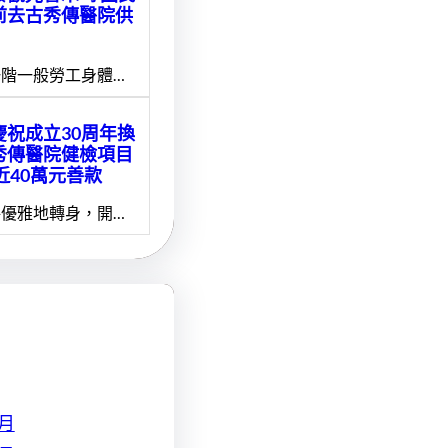
前去古秀傳醫院供
階一般勞工身體…
慶祝成立30周年換
秀傳醫院健檢項目
近40萬元善款
優雅地轉身，開…
 月