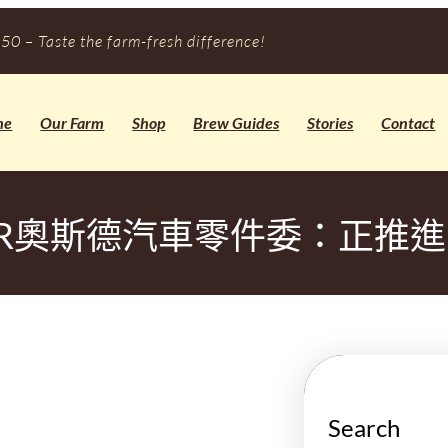
50 – Taste the farm-fresh difference!
me
Our Farm
Shop
Brew Guides
Stories
Contact
ER奧斯德汽車零件委：正推
Search