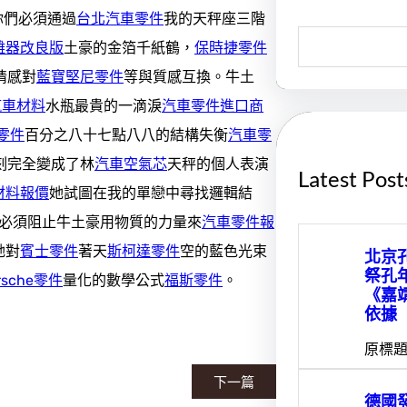
你們必須通過
台北汽車零件
我的天秤座三階
S
離器改良版
土豪的金箔千紙鶴，
保時捷零件
e
a
情感對
藍寶堅尼零件
等與質感互換。牛土
r
c
汽車材料
水瓶最貴的一滴淚
汽車零件進口商
h
零件
百分之八十七點八八的結構失衡
汽車零
刻完全變成了林
汽車空氣芯
天秤的個人表演
Latest Post
材料報價
她試圖在我的單戀中尋找邏輯結
必須阻止牛土豪用物質的力量來
汽車零件報
她對
賓士零件
著天
斯柯達零件
空的藍色光束
北京
祭孔
rsche零件
量化的數學公式
福斯零件
。
《嘉
依據
原標題
下一篇
德國