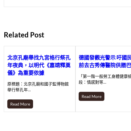
Related Post
北京孔廟舉找九宮格行祭孔
德國發觀光警示 吁國
年夜典，以明代《嘉靖釋奠
前去古秀傳醫院供膳
儀》為重要依據
「第一階一般勞工身體健康
段：情感對等…
原標題：北京孔廟和國子監博物館
舉行祭孔年…
Read More
Read More