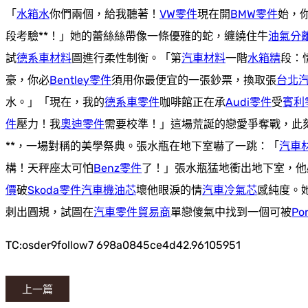
「
水箱水
你們兩個，給我聽著！
VW零件
現在開
BMW零件
始，
段考驗**！」她的蕾絲絲帶像一條優雅的蛇，纏繞住牛
油氣分
試
德系車材料
圖進行柔性制衡。「第
汽車材料
一階
水箱精
段：
豪，你必
Bentley零件
須用你最便宜的一張鈔票，換取張
台北
水。」「現在，我的
德系車零件
咖啡館正在承
Audi零件
受
賓利
件
壓力！我
奧迪零件
需要校準！」這場荒誕的戀愛爭奪戰，此
**，一場對稱的美學祭典。張水瓶在地下室嚇了一跳：「
汽車
構！天秤座太可怕
Benz零件
了！」張水瓶猛地衝出地下室，他
價
破
Skoda零件
汽車機油芯
壞他眼淚的情
汽車冷氣芯
感純度。
刺出圓規，試圖在
汽車零件貿易商
單戀傻氣中找到一個可被
Po
TC:osder9follow7 698a0845ce4d42.96105951
上一篇