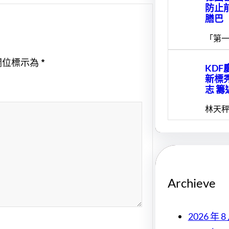
防止
膳巴
「第一
欄位標示為
*
KDF
新標
志 籌
林天秤
Archieve
2026 年 8