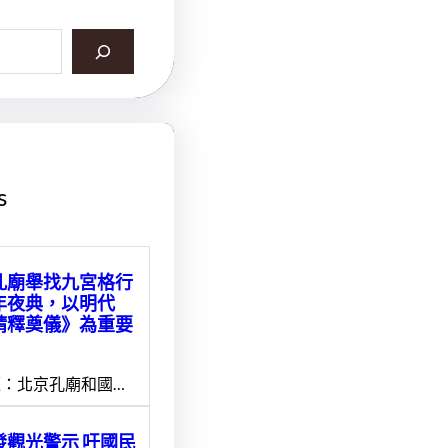
s
孔廟舉找九宮格行
年夜典，以明代
靖釋奠儀》為重要
：北京孔廟和國…
發觀光警示 吁國民