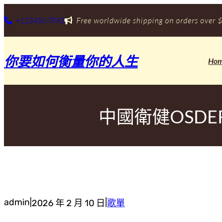
跳
至
+1234567890
Free worldwide shipping on orders over $
主
要
內
你要如何衡量你的人生
容
Ho
中國衛健OSD
admin
|
|
2026 年 2 月 10 日
歌單