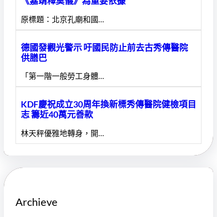
《嘉靖釋奠儀》為重要依據
原標題：北京孔廟和國…
德國發觀光警示 吁國民防止前去古秀傳醫院
供膳巴
「第一階一般勞工身體…
KDF慶祝成立30周年換新標秀傳醫院健檢項目
志 籌近40萬元善款
林天秤優雅地轉身，開…
Archieve