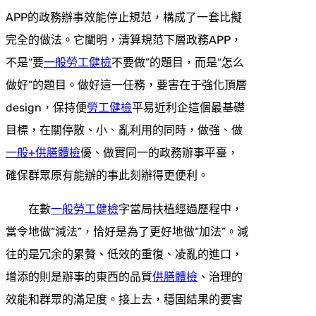
APP的政務辦事效能停止規范，構成了一套比擬
完全的做法。它闡明，清算規范下層政務APP，
不是“要
一般勞工健檢
不要做”的題目，而是“怎么
做好”的題目。做好這一任務，要害在于強化頂層
design，保持便
勞工健檢
平易近利企這個最基礎
目標，在關停散、小、亂利用的同時，做強、做
一般+供膳體檢
優、做實同一的政務辦事平臺，
確保群眾原有能辦的事此刻辦得更便利。
在數
一般勞工健檢
字當局扶植經過歷程中，
當令地做“減法”，恰好是為了更好地做“加法”。減
往的是冗余的累贅、低效的重復、凌亂的進口，
增添的則是辦事的東西的品質
供膳體檢
、治理的
效能和群眾的滿足度。接上去，穩固結果的要害