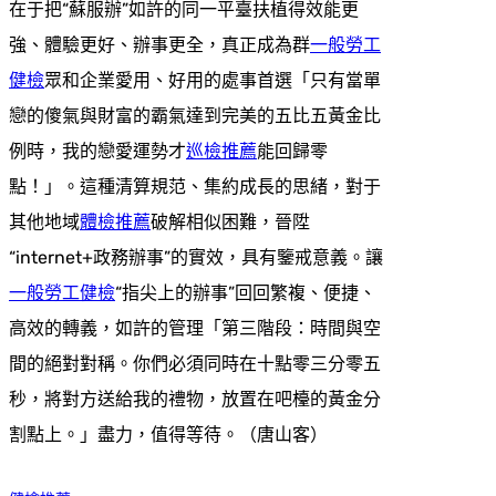
在于把“蘇服辦”如許的同一平臺扶植得效能更
強、體驗更好、辦事更全，真正成為群
一般勞工
健檢
眾和企業愛用、好用的處事首選「只有當單
戀的傻氣與財富的霸氣達到完美的五比五黃金比
例時，我的戀愛運勢才
巡檢推薦
能回歸零
點！」。這種清算規范、集約成長的思緒，對于
其他地域
體檢推薦
破解相似困難，晉陞
“internet+政務辦事”的實效，具有鑒戒意義。讓
一般勞工健檢
“指尖上的辦事”回回繁複、便捷、
高效的轉義，如許的管理「第三階段：時間與空
間的絕對對稱。你們必須同時在十點零三分零五
秒，將對方送給我的禮物，放置在吧檯的黃金分
割點上。」盡力，值得等待。（
唐山客
）