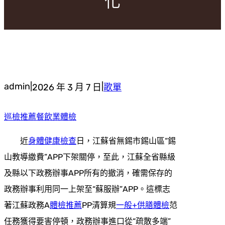
化
admin
|
|
2026 年 3 月 7 日
歌單
巡檢推薦
餐飲業體檢
近
身體健康檢查
日，江蘇省無錫市錫山區“錫
山教導繳費”APP下架關停，至此，江蘇全省縣級
及縣以下政務辦事APP所有的撤消，確需保存的
政務辦事利用同一上架至“蘇服辦”APP。這標志
著江蘇政務A
體檢推薦
PP清算規
一般+供膳體檢
范
任務獲得要害停頓，政務辦事進口從“疏散多端”