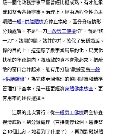
級一體化政務辦事平臺曾經比擬成熟，有才能承
載和整合各類辦事。治理上，經由過程全性命周
期體
一般+供膳體檢
系停止摸底，區分分歧情形
分類處置，不是“一刀
一般勞工健檢
切”，而是“切
一刀”，該關的關，該并的并，確保了安穩過渡。
標的目的上，這適應了數字當局集約化、尺度化
扶植的年夜趨向，將疏散的資本會聚起來，把疏
散的窗口合并起來，能有用打破“數據孤島
一般
+供膳體檢
”，為完成更深條理的協同辦事和精準
管理打下基本，是一種更經濟
身體健康檢查
、更
有用率的途徑選擇。
江蘇的此次實行，從
一般勞工健檢
周全排查
摸清底數，到分類處理（直接關停12個，遷徙整
合10個此刻，她看到了什麼？），再到對融媒體