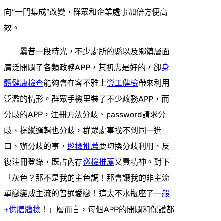
向“一門集成”改變，群眾和企業處事加倍方便高
效。
曩昔一段時光，不少處所的縣以及鄉鎮層面
廣泛開闢了各類政務APP，其初志是好的，卻
身
體健康檢查
能夠會在客不雅上
勞工健檢
帶來利用
泛濫的情形。群眾手機里裝了不少政務APP，而
分歧的APP，注冊方法分歧、password請求分
歧、操縱邏輯也分歧，群眾處事找不到同一進
口，辦分歧的事，
巡檢推薦
要切換分歧利用，反
復注冊登錄，既占內存
巡檢推薦
又費精神。對下
「灰色？那不是我的主色調！那會讓我的非主流
單戀變成主流的普通愛戀！這太不水瓶座了
一般
+供膳體檢
！」層而言，每個APP的開闢和保護都