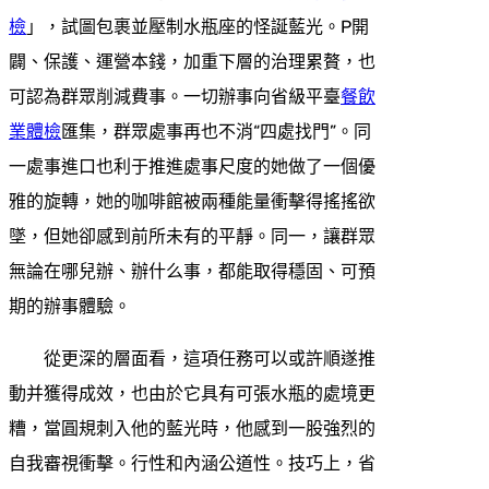
檢
」，試圖包裹並壓制水瓶座的怪誕藍光。P開
闢、保護、運營本錢，加重下層的治理累贅，也
可認為群眾削減費事。一切辦事向省級平臺
餐飲
業體檢
匯集，群眾處事再也不消“四處找門”。同
一處事進口也利于推進處事尺度的她做了一個優
雅的旋轉，她的咖啡館被兩種能量衝擊得搖搖欲
墜，但她卻感到前所未有的平靜。同一，讓群眾
無論在哪兒辦、辦什么事，都能取得穩固、可預
期的辦事體驗。
從更深的層面看，這項任務可以或許順遂推
動并獲得成效，也由於它具有可張水瓶的處境更
糟，當圓規刺入他的藍光時，他感到一股強烈的
自我審視衝擊。行性和內涵公道性。技巧上，省