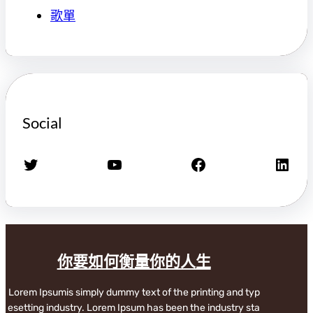
歌單
Social
X
YouTube
Facebook
LinkedIn
你要如何衡量你的人生
Lorem Ipsumis simply dummy text of the printing and typ
esetting industry. Lorem Ipsum has been the industry sta