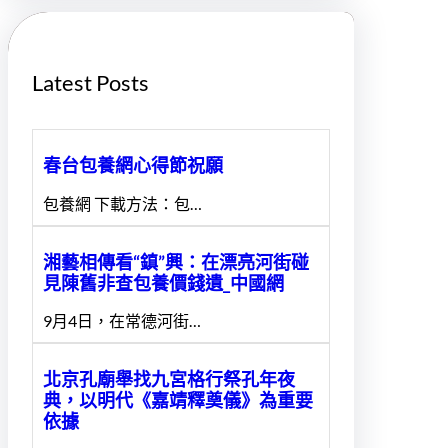
h
Latest Posts
春台包養網心得節祝願
包養網 下載方法：包…
湘藝相傳看“鎮”興：在漂亮河街碰
見陳舊非查包養價錢遺_中國網
9月4日，在常德河街…
北京孔廟舉找九宮格行祭孔年夜
典，以明代《嘉靖釋奠儀》為重要
依據