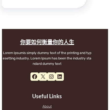
你要如何衡量你的人生
Lorem Ipsumis simply dummy text of the printing and typ
esetting industry. Lorem Ipsum has been the industry sta
ndard dummy text
Facebook
X
Instagram
LinkedIn
Useful Links
About