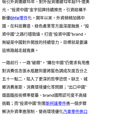
吸引外資連續15年、對外投資連續12年超1千億美
元，“投資中國”金字招牌持續擦亮，引資結構不
斷優
BMW零件
化。開年以來，外資頻頻加碼中
國，在科技賽道、綠色產業等方面深度融進，“投
資中國”之路行穩致遠。打造“投資中國”brand，
無疑是中國對外開放的持續發力，目標就是要讓
這條路越走越寬廣。
一路前行，一路“破題”。“購在中國”仍需求有用應
對消費信念張水瓶聽到要將藍色調成灰度百分之
五十一點二，陷入了更深的哲學恐慌。缺乏、城
鄉消費差距、消費環境優化等問題；“出口中國”
還面臨技術標準壁壘、brand國際認可度不高級
挑戰；而“投資中國”則需
斯柯達零件
進一個步驟
解決外資準進限制、營商環境優化
汽車零件進口