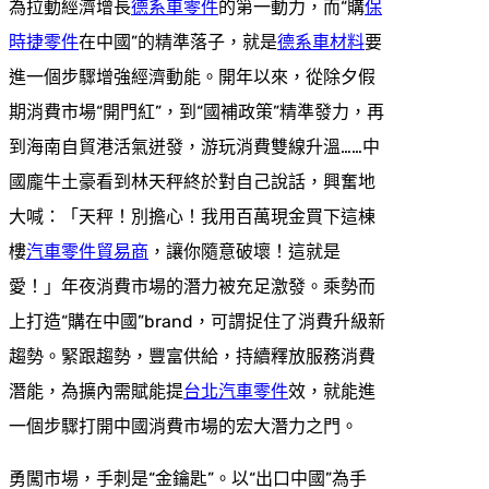
為拉動經濟增長
德系車零件
的第一動力，而“購
保
時捷零件
在中國”的精準落子，就是
德系車材料
要
進一個步驟增強經濟動能。開年以來，從除夕假
期消費市場“開門紅”，到“國補政策”精準發力，再
到海南自貿港活氣迸發，游玩消費雙線升溫……中
國龐牛土豪看到林天秤終於對自己說話，興奮地
大喊：「天秤！別擔心！我用百萬現金買下這棟
樓
汽車零件貿易商
，讓你隨意破壞！這就是
愛！」年夜消費市場的潛力被充足激發。乘勢而
上打造“購在中國”brand，可謂捉住了消費升級新
趨勢。緊跟趨勢，豐富供給，持續釋放服務消費
潛能，為擴內需賦能提
台北汽車零件
效，就能進
一個步驟打開中國消費市場的宏大潛力之門。
勇闖市場，手刺是“金鑰匙”。以“出口中國”為手