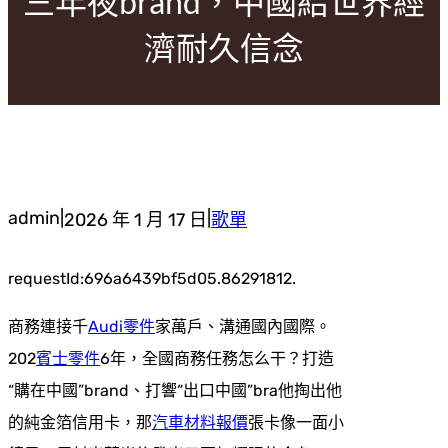
三年夜brand，中國給世界經
濟耐久信念
admin
|
|
2026 年 1 月 17 日
歌單
requestId:696a6439bf5d05.86291812.
商務連接千
Audi零件
家萬戶、溝通國內國際。
202
賓士零件
6年，全國商務任務怎么干？打造
“購在中國”brand、打響“出口中國”bra他掏出他
的純金箔信用卡，那
汽車材料報價
張卡像一面小