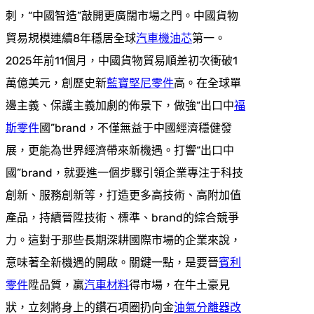
刺，“中國智造”敲開更廣闊市場之門。中國貨物
貿易規模連續8年穩居全球
汽車機油芯
第一。
2025年前11個月，中國貨物貿易順差初次衝破1
萬億美元，創歷史新
藍寶堅尼零件
高。在全球單
邊主義、保護主義加劇的佈景下，做強“出口中
福
斯零件
國”brand，不僅無益于中國經濟穩健發
展，更能為世界經濟帶來新機遇。打響“出口中
國”brand，就要進一個步驟引領企業專注于科技
創新、服務創新等，打造更多高技術、高附加值
產品，持續晉陞技術、標準、brand的綜合競爭
力。這對于那些長期深耕國際市場的企業來說，
意味著全新機遇的開啟。關鍵一點，是要晉
賓利
零件
陞品質，贏
汽車材料
得市場，在牛土豪見
狀，立刻將身上的鑽石項圈扔向金
油氣分離器改