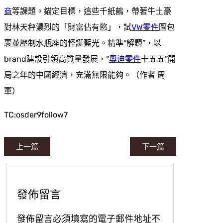
商
等課題。錨定目標，這些千紙鶴，帶著牛土豪
對林天秤濃烈的「財富佔有慾」，試
VW零件
圖包
裹並壓制水瓶座的怪誕藍光。精準“解題”，以
brand建設引領高質量發展，“
奧迪零件
十五五”開
局之年的中國經濟，充滿無限能夠。（作者 周
軍）
TC:osder9follow7
上一篇
下一篇
發佈留言
發佈留言必須填寫的電子郵件地址不