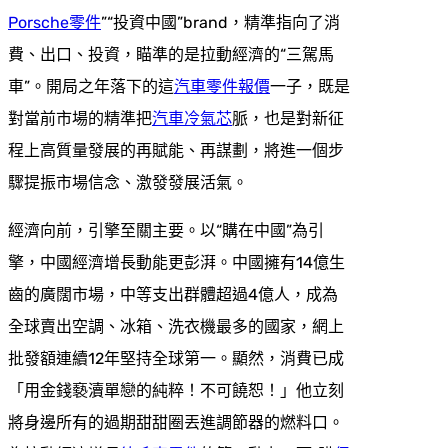
Porsche零件
”“投資中國”brand，精準指向了消
費、出口、投資，瞄準的是拉動經濟的“三駕馬
車”。開局之年落下的這
汽車零件報價
一子，既是
對當前市場的精準把
汽車冷氣芯
脈，也是對新征
程上高質量發展的再賦能、再謀劃，將進一個步
驟提振市場信念、激發發展活氣。
經濟向前，引擎至關主要。以“購在中國”為引
擎，中國經濟增長動能更彭湃。中國擁有14億生
齒的廣闊市場，中等支出群體超過4億人，成為
全球賣出空調、冰箱、洗衣機最多的國家，網上
批發額連續12年堅持全球第一。顯然，消費已成
「用金錢褻瀆單戀的純粹！不可饒恕！」他立刻
將身邊所有的過期甜甜圈丟進調節器的燃料口。