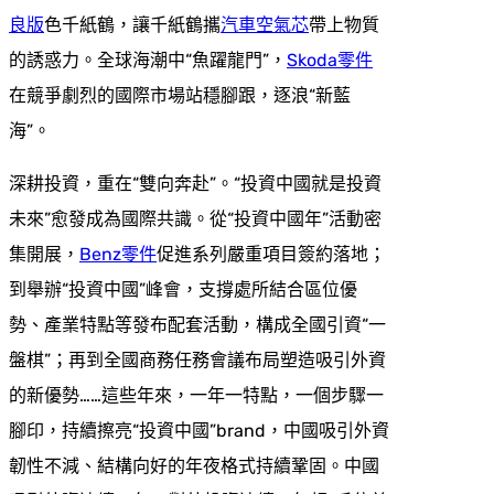
良版
色千紙鶴，讓千紙鶴攜
汽車空氣芯
帶上物質
的誘惑力。全球海潮中“魚躍龍門”，
Skoda零件
在競爭劇烈的國際市場站穩腳跟，逐浪“新藍
海”。
深耕投資，重在“雙向奔赴”。“投資中國就是投資
未來”愈發成為國際共識。從“投資中國年”活動密
集開展，
Benz零件
促進系列嚴重項目簽約落地；
到舉辦“投資中國”峰會，支撐處所結合區位優
勢、產業特點等發布配套活動，構成全國引資“一
盤棋”；再到全國商務任務會議布局塑造吸引外資
的新優勢……這些年來，一年一特點，一個步驟一
腳印，持續擦亮“投資中國”brand，中國吸引外資
韌性不減、結構向好的年夜格式持續鞏固。中國