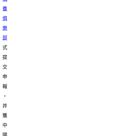
養
俱
樂
部
式
提
交
申
報
，
并
獲
中
國