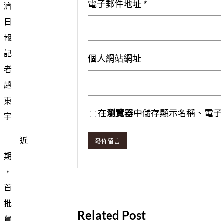
電子郵件地址
*
濟
日
報
記
個人網站網址
者
趙
東
在
瀏覽器
中儲存顯示名稱、電
宇
近
期
，
首
批
Related Post
貿