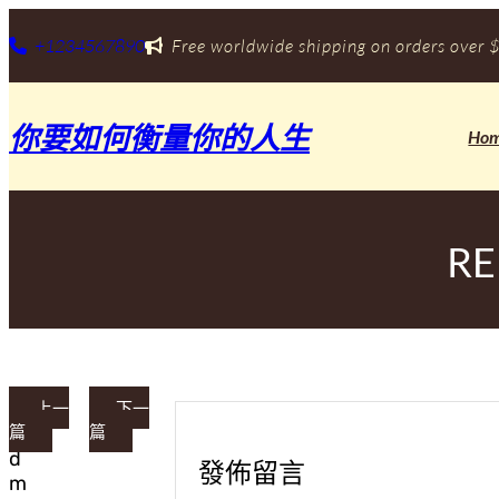
跳
至
+1234567890
Free worldwide shipping on orders over $
主
要
內
你要如何衡量你的人生
容
Ho
R
上一
下一
篇
篇
a
d
發佈留言
m