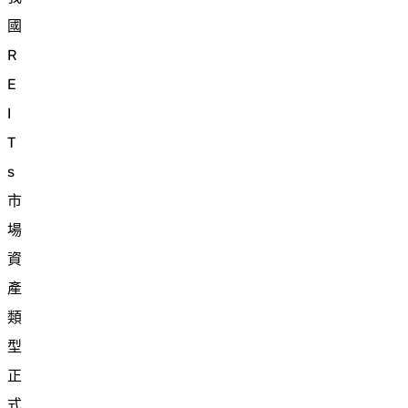
國
R
E
I
T
s
市
場
資
產
類
型
正
式