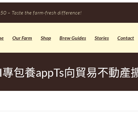
50 – Taste the farm-fresh difference!
me
Our Farm
Shop
Brew Guides
Stories
Contact
EI專包養appTs向貿易不動產