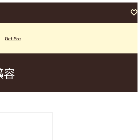
Get Pro
擴容