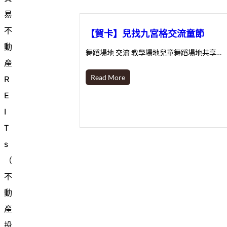
易
不
【賀卡】兒找九宮格交流童節
動
舞蹈場地 交流 教學場地兒童舞蹈場地共享…
產
Read More
R
E
I
T
s
（
不
動
產
投