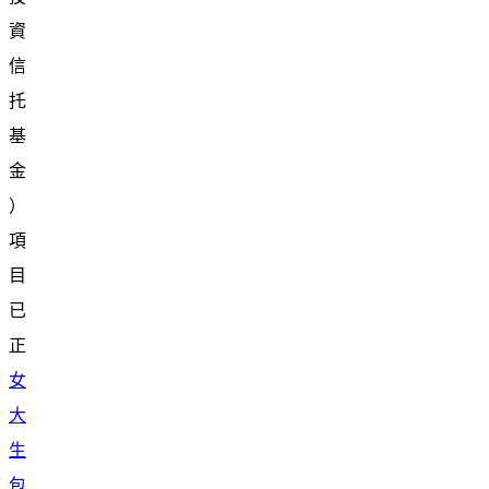
資
信
托
基
金
）
項
目
已
正
女
大
生
包