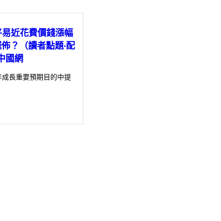
平易近花費價錢漲幅
p擺佈？（讀者點題·配
中國網
年成長重要預期目的中提