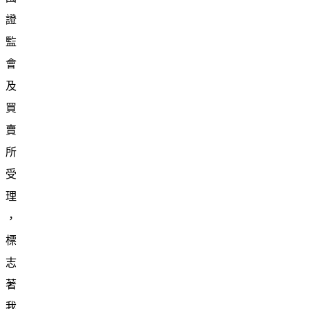
證
監
會
及
買
賣
所
受
理
，
標
志
著
我